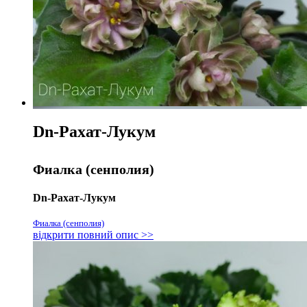
А
Dn-Рахат-Лукум
Фиалка (сенполия)
Dn-Рахат-Лукум
Фиалка (сенполия)
відкрити повний опис >>