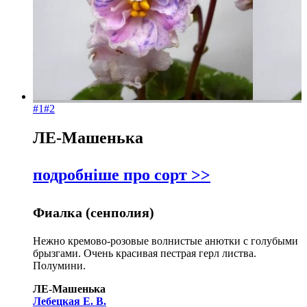
#1
#2
ЛЕ-Машенька
подробніше про сорт >>
Фиалка (сенполия)
Нежно кремово-розовые волнистые анютки с голубыми
брызгами. Очень красивая пестрая герл листва.
Полумини.
ЛЕ-Машенька
Лебецкая Е. В.