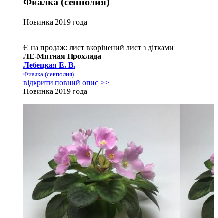
Фиалка (сенполия)
Новинка 2019 года
Є на продаж:
лист
вкорінений лист з дітками
ЛЕ-Мятная Прохлада
Лебецкая Е. В.
Фиалка (сенполия)
відкрити повний опис >>
Новинка 2019 года