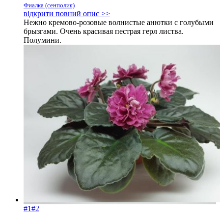
Фиалка (сенполия)
відкрити повний опис >>
Нежно кремово-розовые волнистые анютки с голубыми
брызгами. Очень красивая пестрая герл листва.
Полумини.
#1
#2