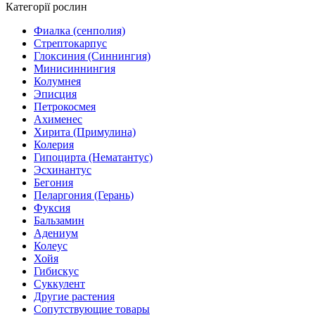
Категорії рослин
Фиалка (сенполия)
Стрептокарпус
Глоксиния (Синнингия)
Минисиннингия
Колумнея
Эписция
Петрокосмея
Ахименес
Хирита (Примулина)
Колерия
Гипоцирта (Нематантус)
Эсхинантус
Бегония
Пеларгония (Герань)
Фуксия
Бальзамин
Адениум
Колеус
Хойя
Гибискус
Суккулент
Другие растения
Сопутствующие товары