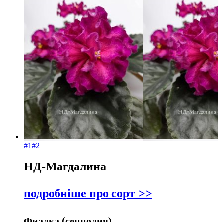
#1
#2
НД-Магдалина
подробніше про сорт >>
Фиалка (сенполия)