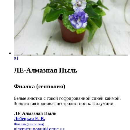
#1
ЛЕ-Алмазная Пыль
Фиалка (сенполия)
Белые анютки с токой гофрированной синей каймой.
Золотистая кроновая пестролистность. Полумини.
ЛЕ-Алмазная Пыль
Лебецкая Е. В.
Фиалка (сенполия)
відкрити повний опис >>