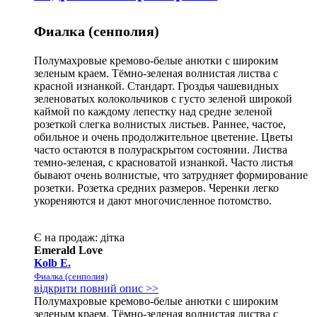
Фиалка (сенполия)
Полумахровые кремово-белые анютки с широким
зеленым краем. Тёмно-зеленая волнистая листва с
красной изнанкой. Стандарт. Гроздья чашевидных
зеленоватых колокольчиков с густо зеленой широкой
каймой по каждому лепестку над средне зеленой
розеткой слегка волнистых листьев. Раннее, частое,
обильное и очень продолжительное цветение. Цветы
часто остаются в полураскрытом состоянии. Листва
темно-зеленая, с красноватой изнанкой. Часто листья
бывают очень волнистые, что затрудняет формирование
розетки. Розетка средних размеров. Черенки легко
укореняются и дают многочисленное потомство.
Є на продаж:
дітка
Emerald Love
Kolb E.
Фиалка (сенполия)
відкрити повний опис >>
Полумахровые кремово-белые анютки с широким
зеленым краем. Тёмно-зеленая волнистая листва с