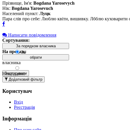
Прізвище, Ім'я:
Bogdana Yarosevych
Нік:
Bogdana Yarosevuch
Населений пункт:
Луцк
Пара слів про себе: Люблю квіти, вишивку. Лбблю куховарити 
Написати повідомлення
Сортування:
За порядком власника
На продаж:
За
порядком
обрати
власника
Нещодавно
Застосувати
додані
Додатковий фільтр
вгорі
Користувач
Давно
додані
Вхід
вгорі
Реєстрація
За
назвою А-
Інформація
Я
За
Про наш сайт