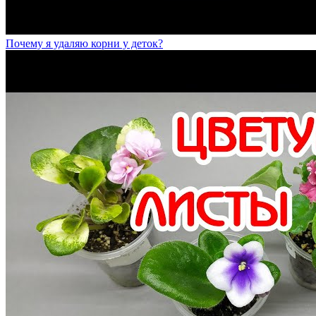
Почему я удаляю корни у деток?