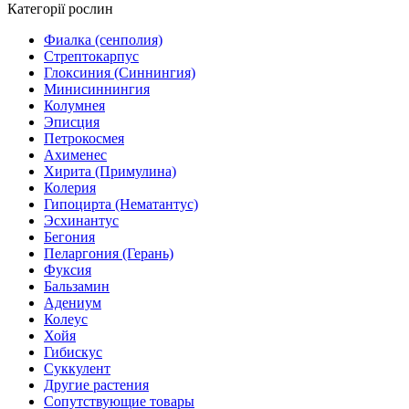
Категорії рослин
Фиалка (сенполия)
Стрептокарпус
Глоксиния (Синнингия)
Минисиннингия
Колумнея
Эписция
Петрокосмея
Ахименес
Хирита (Примулина)
Колерия
Гипоцирта (Нематантус)
Эсхинантус
Бегония
Пеларгония (Герань)
Фуксия
Бальзамин
Адениум
Колеус
Хойя
Гибискус
Суккулент
Другие растения
Сопутствующие товары