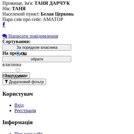
Прізвище, Ім'я:
ТАНЯ ДАРЧУК
Нік:
ТАНЯ
Населений пункт:
Белая Церковь
Пара слів про себе: АМАТОР
Написати повідомлення
Сортування:
За порядком власника
На продаж:
За
порядком
обрати
власника
Нещодавно
Застосувати
додані
Додатковий фільтр
вгорі
Користувач
Давно
додані
Вхід
вгорі
Реєстрація
За
назвою А-
Інформація
Я
За
Про наш сайт