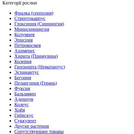
Категорії рослин
Фиалка (сенполия)
Стрептокарпус
Глоксиния (Синнингия)
Минисиннингия
Колумнея
Эписция
Петрокосмея
Ахименес
Хирита (Примулина)
Колерия
Гипоцирта (Нематантус)
Эсхинантус
Бегония
Пеларгония (Герань)
Фуксия
Бальзамин
Адениум
Колеус
Хойя
Гибискус
Суккулент
Другие растения
Сопутствующие товары