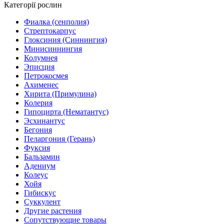
Категорії рослин
Фиалка (сенполия)
Стрептокарпус
Глоксиния (Синнингия)
Минисиннингия
Колумнея
Эписция
Петрокосмея
Ахименес
Хирита (Примулина)
Колерия
Гипоцирта (Нематантус)
Эсхинантус
Бегония
Пеларгония (Герань)
Фуксия
Бальзамин
Адениум
Колеус
Хойя
Гибискус
Суккулент
Другие растения
Сопутствующие товары