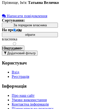
Прізвище, Ім'я:
Татьяна Величко
Написати повідомлення
Сортування:
За порядком власника
На продаж:
За
порядком
обрати
власника
Нещодавно
Застосувати
додані
Додатковий фільтр
вгорі
Користувач
Давно
додані
Вхід
вгорі
Реєстрація
За
назвою А-
Інформація
Я
За
Про наш сайт
назвою Я-
Умови використання
А
Контактна інформація
Підписатися на розсилку