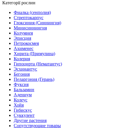
Категорії рослин
Фиалка (сенполия)
Стрептокарпус
Глоксиния (Синнингия)
Минисиннингия
Колумнея
Эписция
Петрокосмея
Ахименес
Хирита (Примулина)
Колерия
Гипоцирта (Нематантус)
Эсхинантус
Бегония
Пеларгония (Герань)
Фуксия
Бальзамин
Адениум
Колеус
Хойя
Гибискус
Суккулент
Другие растения
Сопутствующие товары