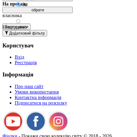
На продаж:
За
порядком
обрати
власника
Нещодавно
Застосувати
додані
Додатковий фільтр
вгорі
Користувач
Давно
додані
Вхід
вгорі
Реєстрація
За
назвою А-
Інформація
Я
За
Про наш сайт
назвою Я-
Умови використання
А
Контактна інформація
Підписатися на розсилку
Фіалки
- Покажи свою колекцію світу
© 2018 - 2026