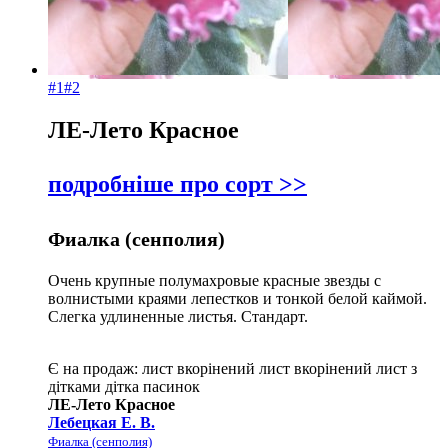
#1
#2
ЛЕ-Лето Красное
подробніше про сорт >>
Фиалка (сенполия)
Очень крупные полумахровые красные звезды с
волнистыми краями лепестков и тонкой белой каймой.
Слегка удлиненные листья. Стандарт.
Є на продаж:
лист
вкорінений лист
вкорінений лист з
дітками
дітка
пасинок
ЛЕ-Лето Красное
Лебецкая Е. В.
Фиалка (сенполия)