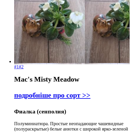
назвою Я-
А
#1
#2
Mac's Misty Meadow
подробніше про сорт >>
Фиалка (сенполия)
Полуминиатюра. Простые неопадающие чашевидные
(полураскрытые) белые анютки с широкой ярко-зеленой