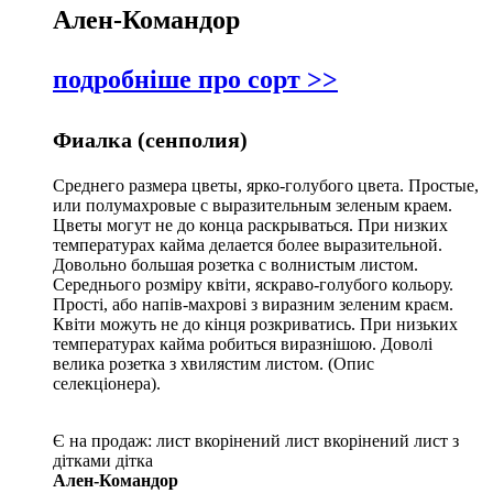
Ален-Командор
подробніше про сорт >>
Фиалка (сенполия)
Среднего размера цветы, ярко-голубого цвета. Простые,
или полумахровые с выразительным зеленым краем.
Цветы могут не до конца раскрываться. При низких
температурах кайма делается более выразительной.
Довольно большая розетка с волнистым листом.
Середнього розміру квіти, яскраво-голубого кольору.
Прості, або напів-махрові з виразним зеленим краєм.
Квіти можуть не до кінця розкриватись. При низьких
температурах кайма робиться виразнішою. Доволі
велика розетка з хвилястим листом. (Опис
селекціонера).
Є на продаж:
лист
вкорінений лист
вкорінений лист з
дітками
дітка
Ален-Командор