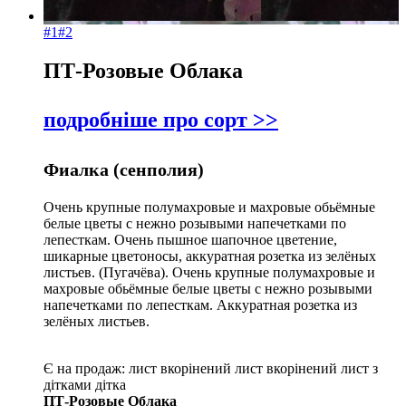
#1
#2
ПТ-Розовые Облака
подробніше про сорт >>
Фиалка (сенполия)
Очень крупные полумахровые и махровые обьёмные
белые цветы с нежно розывыми напечетками по
лепесткам. Очень пышное шапочное цветение,
шикарные цветоносы, аккуратная розетка из зелёных
листьев. (Пугачёва). Очень крупные полумахровые и
махровые обьёмные белые цветы с нежно розывыми
напечетками по лепесткам. Аккуратная розетка из
зелёных листьев.
Є на продаж:
лист
вкорінений лист
вкорінений лист з
дітками
дітка
ПТ-Розовые Облака