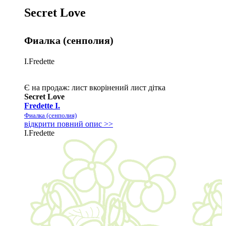
Secret Love
Фиалка (сенполия)
I.Fredette
Є на продаж:
лист
вкорінений лист
дітка
Secret Love
Fredette I.
Фиалка (сенполия)
відкрити повний опис >>
I.Fredette