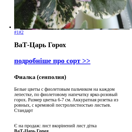
#1
#2
ВаТ-Царь Горох
подробніше про сорт >>
Фиалка (сенполия)
Белые цветы с фиолетовым пальчиком на каждом
лепестке, по фиолетовому напечатку ярко-розовый
горох. Размер цветка 6-7 см. Аккуратная розетка из
ровных, с кремовой пестролистностью листьев.
Стандарт
Є на продаж:
лист
вкорінений лист
дітка
ВаТ-Царь Горох