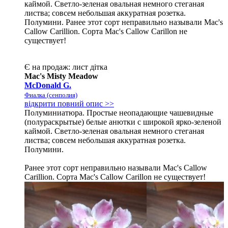
каймой. Светло-зеленая овальная немного стеганая
листва; совсем небольшая аккуратная розетка.
Полумини. Ранее этот сорт неправильно называли Mac's
Callow Carillion. Сорта Mac's Callow Carillon не
существует!
Є на продаж:
лист
дітка
Mac's Misty Meadow
McDonald G.
Фиалка (сенполия)
відкрити повний опис >>
Полуминиатюра. Простые неопадающие чашевидные
(полураскрытые) белые анютки с широкой ярко-зеленой
каймой. Светло-зеленая овальная немного стеганая
листва; совсем небольшая аккуратная розетка.
Полумини.
Ранее этот сорт неправильно называли Mac's Callow
Carillion. Сорта Mac's Callow Carillon не существует!