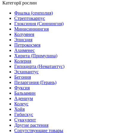
Категорії рослин
Фиалка (сенполия)
Стрептокарпус
Глоксиния (Синнингия)
Минисиннингия
Колумнея
Эписция
Петрокосмея
Ахименес
Хирита (Примулина)
Колерия
Гипоцирта (Нематантус)
Эсхинантус
Бегония
Пеларгония (Герань)
Фуксия
Бальзамин
Адениум
Колеус
Хойя
Гибискус
Суккулент
Другие растения
Сопутствующие товары