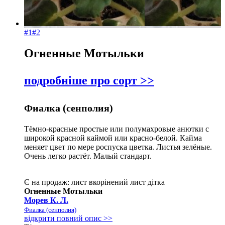
#1
#2
Огненные Мотыльки
подробніше про сорт >>
Фиалка (сенполия)
Тёмно-красные простые или полумахровые анютки с
широкой красной каймой или красно-белой. Кайма
меняет цвет по мере роспуска цветка. Листья зелёные.
Очень легко растёт. Малый стандарт.
Є на продаж:
лист
вкорінений лист
дітка
Огненные Мотыльки
Морев К. Л.
Фиалка (сенполия)
відкрити повний опис >>