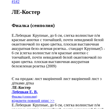
#1
#2
ЛЕ-Костер
Фиалка (сенполия)
Е.Лебецкая Крупные, до 6 см, слегка волнистые п/м
красные анютки с тончайшей, почти невидимой белой
окантовочкой по краю цветка, плоская выставочная
аккуратная бело-зеленая розетка.. стандарт Крупные(5 -
6 см )слегка волнистые п/м красные анютки с
тончайшей, почти невидимой белой окантовочкой по
краю цветка. плоская выставочная аккуратная
белозеленая розетка (2009)
Є на продаж:
лист
вкорінений лист
вкорінений лист з
дітками
дітка
ЛЕ-Костер
Лебецкая Е. В.
Фиалка (сенполия)
відкрити повний опис >>
Е.Лебецкая Крупные, до 6 см, слегка волнистые п/м