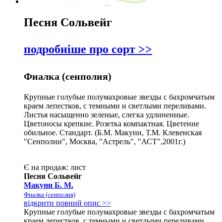
Песня Сольвейг
подробніше про сорт >>
Фиалка (сенполия)
Крупные голубые полумахровые звезды с бахромчатым
краем лепестков, с темными и светлыми переливами.
Листья насыщенно зеленые, слегка удлиненные.
Цветоносы крепкие. Розетка компактная. Цветение
обильное. Стандарт. (Б.М. Макуни, Т.М. Клевенская
"Сенполии", Москва, "Астрель", "АСТ",2001г.)
Є на продаж:
лист
Песня Сольвейг
Макуни Б. М.
Фиалка (сенполия)
відкрити повний опис >>
Крупные голубые полумахровые звезды с бахромчатым
краем лепестков, с темными и светлыми переливами.