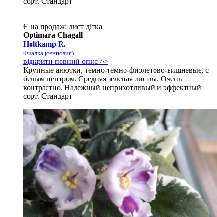
сорт. Стандарт
Є на продаж:
лист
дітка
Optimara Chagall
Holtkamp R.
Фиалка (сенполия)
відкрити повний опис >>
Крупные анютки, темно-темно-фиолетово-вишневые, с
белым центром. Средняя зеленая листва. Очень
контрастно. Надежный неприхотливый и эффектный
сорт. Стандарт