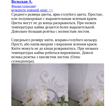
Вольская А.
Фиалка (сенполия)
відкрити повний опис >>
Среднего размера цветы, ярко-голубого цвета. Простые,
или полумахровые с выразительным зеленым краем.
Цветы могут не до конца раскрываться. При низких
температурах кайма делается более выразительной.
Довольно большая розетка с волнистым листом.
Середнього розміру квіти, яскраво-голубого кольору.
Прості, або напів-махрові з виразним зеленим краєм.
Квіти можуть не до кінця розкриватись. При низьких
температурах кайма робиться виразнішою. Доволі
велика розетка з хвилястим листом. (Опис
селекціонера).