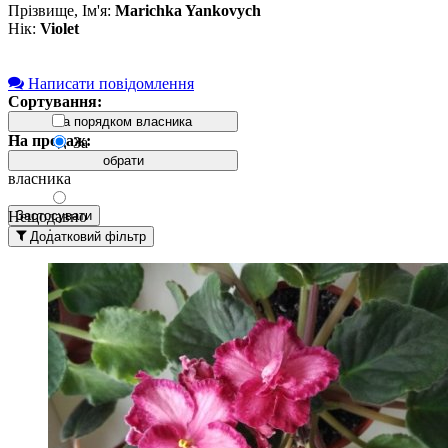
Прізвище, Ім'я:
Marichka Yankovych
Нік:
Violet
Написати повідомлення
Сортування:
За порядком власника
На продаж:
Лист
За
порядком
обрати
власника
Нещодавно
Застосувати
додані
Додатковий фільтр
вгорі
Давно
додані
вгорі
За
назвою А-
Я
За
назвою Я-
А