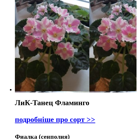
ЛиК-Танец Фламинго
подробніше про сорт >>
Фиалка (сенполия)