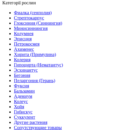
Категорії рослин
Фиалка (сенполия)
Стрептокарпус
Глоксиния (Синнингия)
Минисиннингия
Колумнея
Эписция
Петрокосмея
Ахименес
Хирита (Примулина)
Колерия
Гипоцирта (Нематантус)
Эсхинантус
Бегония
Пеларгония (Герань)
Фуксия
Бальзамин
Адениум
Колеус
Хойя
Гибискус
Суккулент
Другие растения
Сопутствующие товары