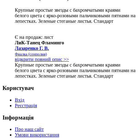
Крупные простые звезды с бахромчатыми краями
белого цвета с ярко-розовыми пальчиковыми пятнами на
лепестках. Зеленые стеганые листья. Стандарт
Є на продаж:
лист
ЛиК-Танец Фламинго
Лазаренко Г. В.
Фиалка (сенполия)
відкрити повний опис >>
Крупные простые звезды с бахромчатыми краями
белого цвета с ярко-розовыми пальчиковыми пятнами на
лепестках. Зеленые стеганые листья. Стандарт
Користувач
Вхід
Реєстрація
Інформація
Про наш сайт
Умови використання