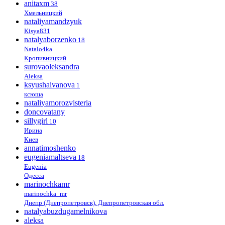
anitaxm
38
Хмельницкий
nataliyamandzyuk
Kisya831
natalyaborzenko
18
Natalo4ka
Кропивницкий
surovaoleksandra
Aleksa
ksyushaivanova
1
ксюша
nataliyamorozvisteria
doncovatany
sillygirl
10
Ирина
Киев
annatimoshenko
eugeniamaltseva
18
Eugenia
Одесса
marinochkamr
marinochka_mr
Днепр (Днепропетровск), Днепропетровская обл.
natalyabuzdugamelnikova
aleksa