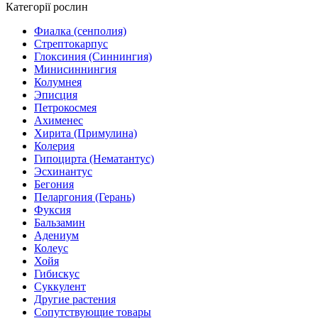
Категорії рослин
Фиалка (сенполия)
Стрептокарпус
Глоксиния (Синнингия)
Минисиннингия
Колумнея
Эписция
Петрокосмея
Ахименес
Хирита (Примулина)
Колерия
Гипоцирта (Нематантус)
Эсхинантус
Бегония
Пеларгония (Герань)
Фуксия
Бальзамин
Адениум
Колеус
Хойя
Гибискус
Суккулент
Другие растения
Сопутствующие товары