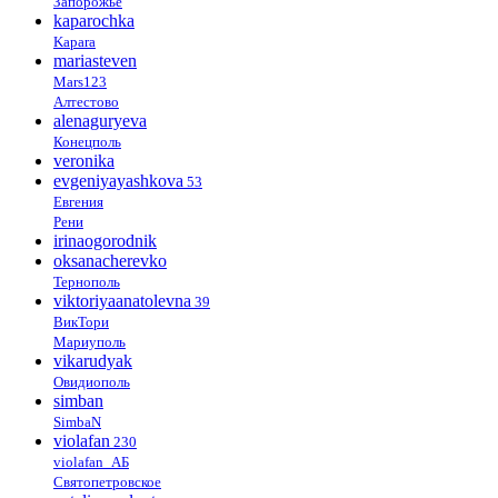
Запорожье
kaparochka
Kapara
mariasteven
Mars123
Алтестово
alenaguryeva
Конецполь
veronika
evgeniyayashkova
53
Евгения
Рени
irinaogorodnik
oksanacherevko
Тернополь
viktoriyaanatolevna
39
ВикТори
Мариуполь
vikarudyak
Овидиополь
simban
SimbaN
violafan
230
violafan_АБ
Святопетровское