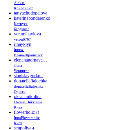
Aleksa
Кривой Рог
tanyachudopalova
katerinabondarenko
Катруся
Бердичев
veramihaylova
veron6767
rinayklyn
Ірина.
Ивано-Франковск
elenanagornaya
65
Лена
Чернигов
stanislavgorkun
donatellafialochka
donatellafialochka
Одесса
oksananikulina
Оксана Никулина
Киев
flowerholic
31
InnaFlowerholic
Киев
senpoliya
4