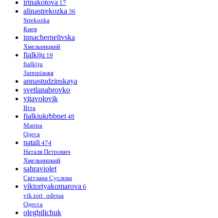
irinakotova
17
alinastrekozka
36
Strekozka
Киев
innachernelivska
Хмельницкий
fialkiju
19
fialkiju
Запоріжжя
annastudzinskaya
svetlanabrovko
vitavolovik
Віта
fialkiukrbbnet
48
Marina
Одеса
natali
474
Наталя Петрович
Хмельницкий
sahraviolet
Світлана Суслова
viktoriyakomarova
6
vik.tori_odessa
Одесса
olegbilichuk