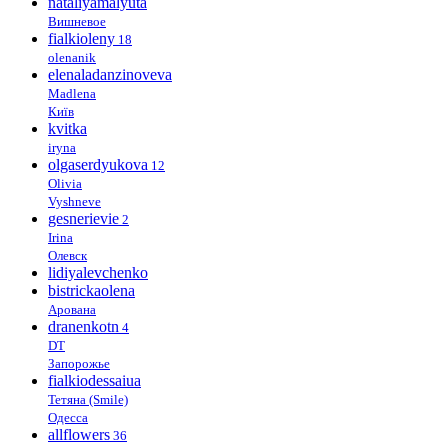
nataliyamalyuta
Вишневое
fialkioleny
18
olenanik
elenaladanzinoveva
Madlena
Київ
kvitka
iryna
olgaserdyukova
12
Olivia
Vyshneve
gesnerievie
2
Irina
Олевск
lidiyalevchenko
bistrickaolena
Арована
dranenkotn
4
DT
Запорожье
fialkiodessaiua
Тетяна (Smile)
Одесса
allflowers
36