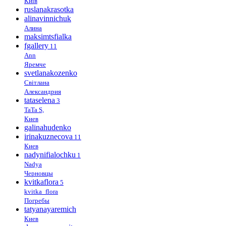
Київ
ruslanakrasotka
alinavinnichuk
Алина
maksimtsfialka
fgallery
11
Ann
Яремче
svetlanakozenko
Світлана
Александрия
tataselena
3
TaTa S,
Киев
galinahudenko
irinakuznecova
11
Киев
nadynifialochku
1
Nadya
Черновцы
kvitkaflora
5
kvitka_flora
Погребы
tatyanayaremich
Киев