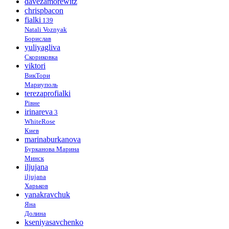
davezamorewitz
chrispbacon
fialki
139
Natali Voznyak
Борислав
yuliyagliva
Скориковка
viktori
ВикТори
Мариуполь
terezaprofialki
Рівне
irinareva
3
WhiteRose
Киев
marinaburkanova
Бурканова Марина
Минск
iljujana
iljujana
Харьков
yanakravchuk
Яна
Долина
kseniyasavchenko