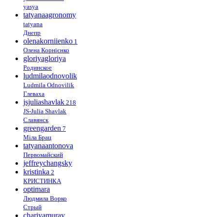
yasya
tatyanaagronomy
tatyana
Днепр
olenakorniienko
1
Олена Корнієнко
gloriyagloriya
Родинское
ludmilaodnovolik
Ludmila Odnovilik
Глеваха
jsjuliashavlak
218
JS-Julia Shavlak
Славянск
greengarden
7
Міла Брац
tatyanaantonova
Первомайский
jeffreychangsky
kristinka
2
КРИСТИНКА
optimara
Людмила Ворко
Стрый
chariyamuray