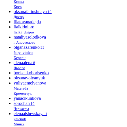
Ксюха
Киев
oksanafartushnaya
10
Днепр
filatovanadejda
fialkidnipro
fialki_dnipro
nataliyasolodkova
г. Апостолово
olganazarenko
22
fairy_violets
Херсон
alenaalena
8
Львово
borisenkoborisenko
oksanavolyanyuk
yuliyaemelyanova
Materada
Кременчук
yanacikunkova
sorochan
10
Черкассы
elenaalshevskaya
1
yalenok
Минск