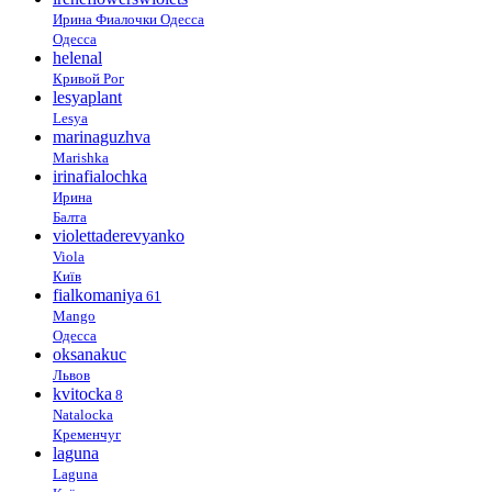
Ирина Фиалочки Одесса
Одесса
helenal
Кривой Рог
lesyaplant
Lesya
marinaguzhva
Marishka
irinafialochka
Ирина
Балта
violettaderevyanko
Viola
Київ
fialkomaniya
61
Mango
Одесса
oksanakuc
Львов
kvitocka
8
Natalocka
Кременчуг
laguna
Laguna