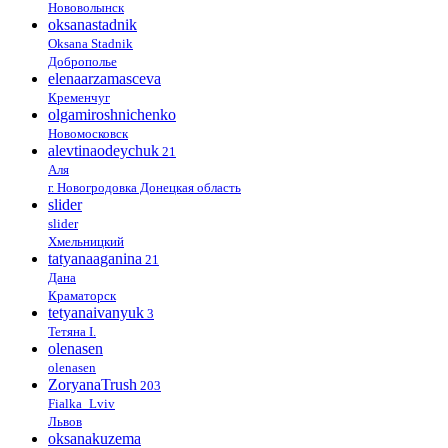
Нововолынск
oksanastadnik
Oksana Stadnik
Доброполье
elenaarzamasceva
Кременчуг
olgamiroshnichenko
Новомосковск
alevtinaodeychuk
21
Аля
г. Новогродовка Донецкая область
slider
slider
Хмельницкий
tatyanaaganina
21
Дана
Краматорск
tetyanaivanyuk
3
Тетяна І.
olenasen
olenasen
ZoryanaTrush
203
Fialka_Lviv
Львов
oksanakuzema