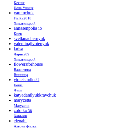
Ксенія
Нова Ушиця
yaremchuk
Fialka2018
Хмельницкий
annasenpolia
15
Киев
svetlanachernyuk
valentinajivotenyuk
larisa
Лариса09
Хмельницкий
flowersforhouse
Валентина
Винница
violetstudio
37
Ірина
Луцк
katyadanilyukkravchuk
maryzetta
Maryzetta
zolotko
38
Харьков
elenahl
Альона фіалка