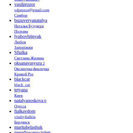
vasilprozor
vdprozor@gmail.com
Самбор
buzuveryanatalya
Наталья Бузуверя
Полтава
lyubovhijnyak
Любов
Запоріжжя
Sfialka
Светлана Жилина
oksanavasyura
2
Оксаночка-фиалочка
Кривой Рог
blackcat
black_cat
tetyana
Киев
natalyanoskova
6
Одесса
fialkavdom
vitaliyfialkin
Бердянск
maritabelashuk
ireneflowerswiolets