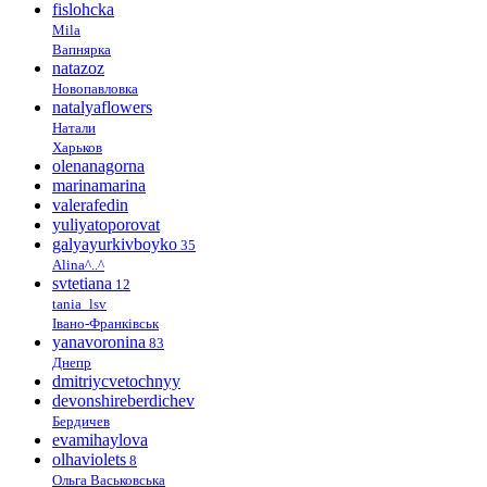
fislohcka
Mila
Вапнярка
natazoz
Новопавловка
natalyaflowers
Натали
Харьков
olenanagorna
marinamarina
valerafedin
yuliyatoporovat
galyayurkivboyko
35
Alina^..^
svtetiana
12
tania_lsv
Івано-Франківськ
yanavoronina
83
Днепр
dmitriycvetochnyy
devonshireberdichev
Бердичев
evamihaylova
olhaviolets
8
Ольга Васьковська