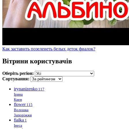
Как заставить позеленеть белых деток фиалок?
Вітрини користувачів
Оберіть регіон:
Сортування:
irynanizenko
117
Ірина
Киев
flower
115
Волошка
Запоріжжя
fialka
1
Інеса