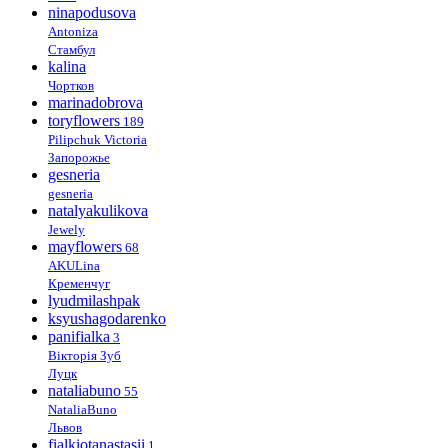
ninapodusova
Antoniza
Стамбул
kalina
Чортков
marinadobrova
toryflowers
189
Pilipchuk Victoria
Запорожье
gesneria
gesneria
natalyakulikova
Jewely
mayflowers
68
AKULina
Кременчуг
lyudmilashpak
ksyushagodarenko
panifialka
3
Вікторія Зуб
Луцк
nataliabuno
55
NataliaBuno
Львов
fialkiotanastasii
1