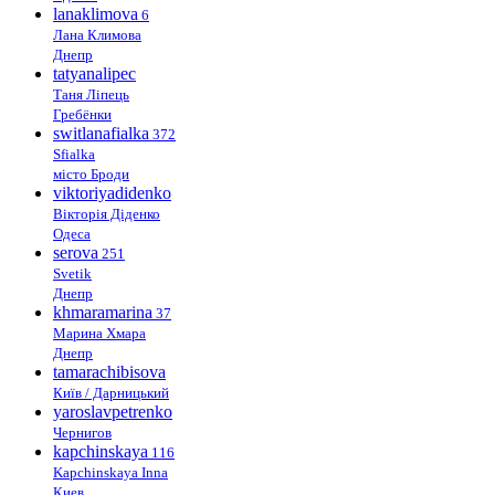
lanaklimova
6
Лана Климова
Днепр
tatyanalipec
Таня Ліпець
Гребёнки
switlanafialka
372
Sfialka
місто Броди
viktoriyadidenko
Вікторія Діденко
Одеса
serova
251
Svetik
Днепр
khmaramarina
37
Марина Хмара
Днепр
tamarachibisova
Київ / Дарницький
yaroslavpetrenko
Чернигов
kapchinskaya
116
Kapchinskaya Inna
Киев