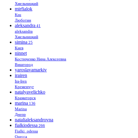
Хмельницкий
mirfialok
Ksu
Люботин
aleksandra
41
aleksandra
Хмельницкий
simina
25
Киев
ninnet
Костюченко Нина Алексеевна
Вишгород
yaroslavamarkiv
irairen
Ira-Iren
Кременчуг
natalyavelichko
Краматорск
marina
136
Marina
Днепр
natalialeksandrovna
fialkiodessa
266
Fialki_odessa
Одесса