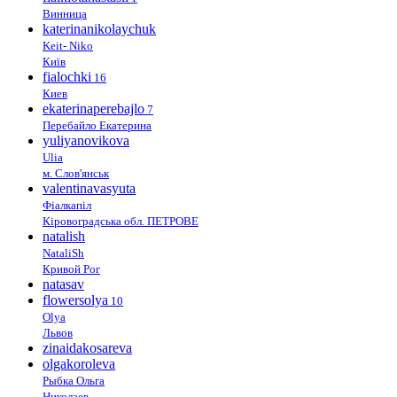
Винница
katerinanikolaychuk
Keit- Niko
Київ
fialochki
16
Киев
ekaterinaperebajlo
7
Перебайло Екатерина
yuliyanovikova
Ulia
м. Слов'янськ
valentinavasyuta
Фіалкапіл
Кіровоградська обл. ПЕТРОВЕ
natalish
NataliSh
Кривой Рог
natasav
flowersolya
10
Olya
Львов
zinaidakosareva
olgakoroleva
Рыбка Ольга
Николаев