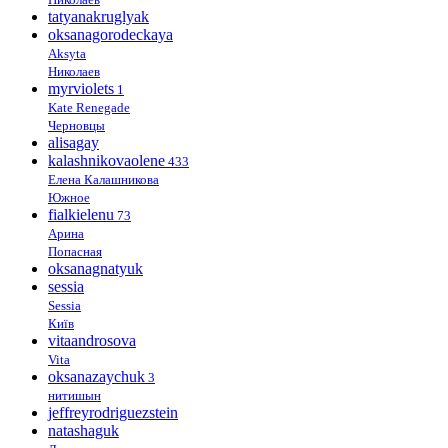
tatyanakruglyak
oksanagorodeckaya
Aksyta
Николаев
myrviolets
1
Kate Renegade
Черновцы
alisagay
kalashnikovaolene
433
Елена Калашникова
Южное
fialkielenu
73
Арина
Попасная
oksanagnatyuk
sessia
Sessia
Київ
vitaandrosova
Vita
oksanazaychuk
3
нитишын
jeffreyrodriguezstein
natashaguk