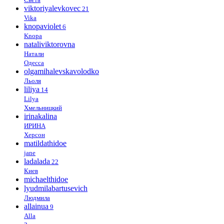
viktoriyalevkovec
21
Vika
knopaviolet
6
Knopa
nataliviktorovna
Натали
Одесса
olgamihalevskavolodko
Льоля
liliya
14
Lilya
Хмельницкий
irinakalina
ИРИНА
Херсон
matildathidoe
jane
ladalada
22
Киев
michaelthidoe
lyudmilabartusevich
Людмила
allainua
9
Alla