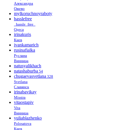
Александра
Ожево
mylkoruchnoyraboty
hasslefree
_hassle_free_
Одеса
irinakuris
Киев
ivankamarich
rusinafialka
Руслана
Винница
natusyalikhach
natashaburba
54
chugaevasvetlana
328
Svetlana
Славянск
irinabavikay
Misstra
vitaostapiv
Vita
Винница
yuliablazhenko
Polosatova
Киев