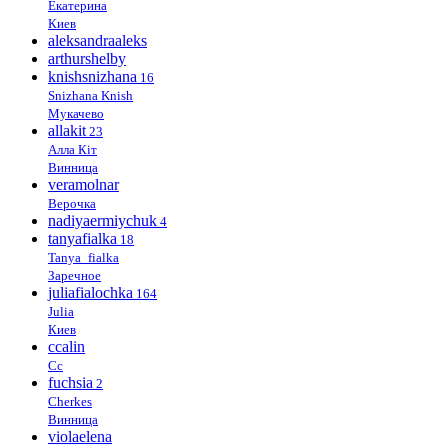
Екатерина
Киев
aleksandraaleks
arthurshelby
knishsnizhana
16
Snizhana Knish
Мукачево
allakit
23
Алла Кіт
Винница
veramolnar
Верочка
nadiyaermiychuk
4
tanyafialka
18
Tanya_fialka
Заречное
juliafialochka
164
Julia
Киев
ccalin
Cc
fuchsia
2
Cherkes
Винница
violaelena