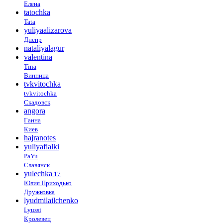
Елена
tatochka
Tata
yuliyaalizarova
Днепр
nataliyalagur
valentina
Tina
Винница
tvkvitochka
tvkvitochka
Скадовск
angora
Ганна
Киев
hajranotes
yuliyafialki
PaYu
Славянск
yulechka
17
Юлия Приходько
Дружковка
lyudmilailchenko
Lyussi
Кролевец