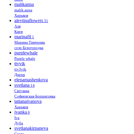
malikanna
malik.anna
Харьков
alevtinaflowers
31
Аля
Киев
marinafil
1
Марина Тимченко
село Білогородка
purplewhale
Purple whale
ttvvik
ttv3vik
Днепр
elenamashenkova
svetlana
14
Світлана
Софиевская Борщаговка
tatianaivanova
Харьков
ivanka
6
Iva
Дуба
svetlanakirpaneva
Света