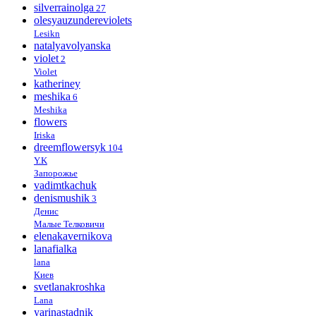
silverrainolga
27
olesyauzundereviolets
Lesikn
natalyavolyanska
violet
2
Violet
katheriney
meshika
6
Meshika
flowers
Iriska
dreemflowersyk
104
Y.K
Запорожье
vadimtkachuk
denismushik
3
Денис
Малые Телковичи
elenakavernikova
lanafialka
lana
Киев
svetlanakroshka
Lana
yarinastadnik