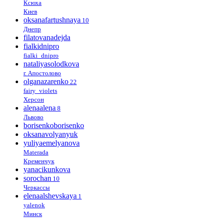
Ксюха
Киев
oksanafartushnaya
10
Днепр
filatovanadejda
fialkidnipro
fialki_dnipro
nataliyasolodkova
г. Апостолово
olganazarenko
22
fairy_violets
Херсон
alenaalena
8
Львово
borisenkoborisenko
oksanavolyanyuk
yuliyaemelyanova
Materada
Кременчук
yanacikunkova
sorochan
10
Черкассы
elenaalshevskaya
1
yalenok
Минск