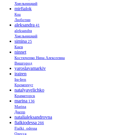
Хмельницкий
mirfialok
Ksu
Люботин
aleksandra
41
aleksandra
Хмельницкий
simina
25
Киев
ninnet
Костюченко Нина Алексеевна
Вишгород
yaroslavamarkiv
irairen
Ira-Iren
Кременчуг
natalyavelichko
Краматорск
marina
136
Marina
Днепр
natalialeksandrovna
fialkiodessa
266
Fialki_odessa
Одесса