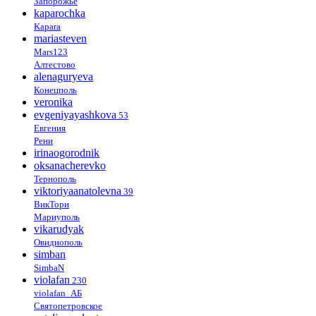
Запорожье
kaparochka
Kapara
mariasteven
Mars123
Алтестово
alenaguryeva
Конецполь
veronika
evgeniyayashkova
53
Евгения
Рени
irinaogorodnik
oksanacherevko
Тернополь
viktoriyaanatolevna
39
ВикТори
Мариуполь
vikarudyak
Овидиополь
simban
SimbaN
violafan
230
violafan_АБ
Святопетровское