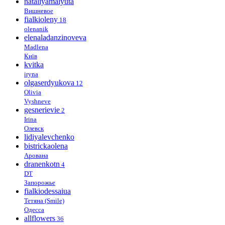
nataliyamalyuta
Вишневое
fialkioleny
18
olenanik
elenaladanzinoveva
Madlena
Київ
kvitka
iryna
olgaserdyukova
12
Olivia
Vyshneve
gesnerievie
2
Irina
Олевск
lidiyalevchenko
bistrickaolena
Арована
dranenkotn
4
DT
Запорожье
fialkiodessaiua
Тетяна (Smile)
Одесса
allflowers
36