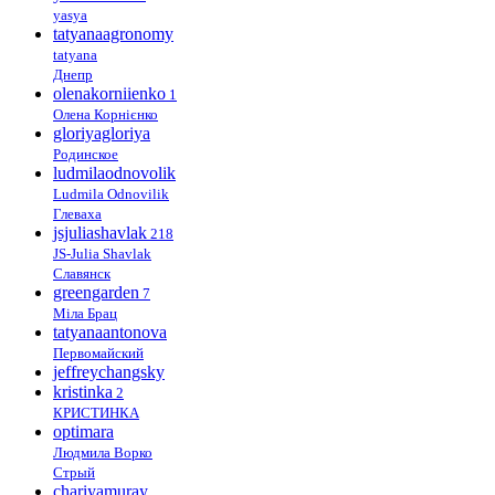
yasya
tatyanaagronomy
tatyana
Днепр
olenakorniienko
1
Олена Корнієнко
gloriyagloriya
Родинское
ludmilaodnovolik
Ludmila Odnovilik
Глеваха
jsjuliashavlak
218
JS-Julia Shavlak
Славянск
greengarden
7
Міла Брац
tatyanaantonova
Первомайский
jeffreychangsky
kristinka
2
КРИСТИНКА
optimara
Людмила Ворко
Стрый
chariyamuray