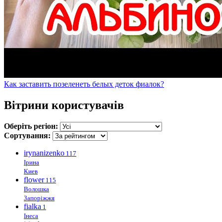
Как заставить позеленеть белых деток фиалок?
Вітрини користувачів
Оберіть регіон:
Сортування:
irynanizenko
117
Ірина
Киев
flower
115
Волошка
Запоріжжя
fialka
1
Інеса