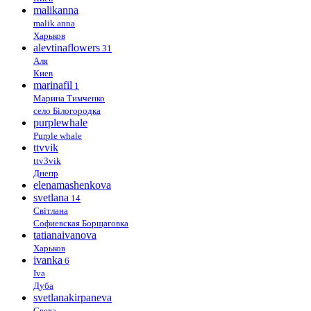
malikanna
malik.anna
Харьков
alevtinaflowers
31
Аля
Киев
marinafil
1
Марина Тимченко
село Білогородка
purplewhale
Purple whale
ttvvik
ttv3vik
Днепр
elenamashenkova
svetlana
14
Світлана
Софиевская Борщаговка
tatianaivanova
Харьков
ivanka
6
Iva
Дуба
svetlanakirpaneva
Света