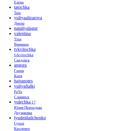
Елена
tatochka
Tata
yuliyaalizarova
Днепр
nataliyalagur
valentina
Tina
Винница
tvkvitochka
tvkvitochka
Скадовск
angora
Ганна
Киев
hajranotes
yuliyafialki
PaYu
Славянск
yulechka
17
Юлия Приходько
Дружковка
lyudmilailchenko
Lyussi
Кролевец