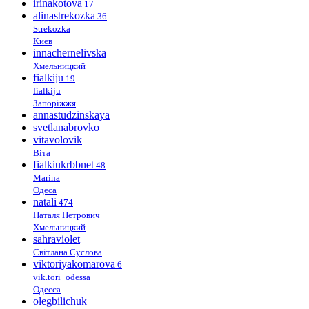
irinakotova
17
alinastrekozka
36
Strekozka
Киев
innachernelivska
Хмельницкий
fialkiju
19
fialkiju
Запоріжжя
annastudzinskaya
svetlanabrovko
vitavolovik
Віта
fialkiukrbbnet
48
Marina
Одеса
natali
474
Наталя Петрович
Хмельницкий
sahraviolet
Світлана Суслова
viktoriyakomarova
6
vik.tori_odessa
Одесса
olegbilichuk