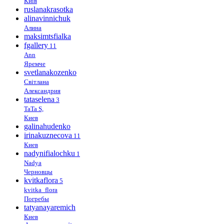
Київ
ruslanakrasotka
alinavinnichuk
Алина
maksimtsfialka
fgallery
11
Ann
Яремче
svetlanakozenko
Світлана
Александрия
tataselena
3
TaTa S,
Киев
galinahudenko
irinakuznecova
11
Киев
nadynifialochku
1
Nadya
Черновцы
kvitkaflora
5
kvitka_flora
Погребы
tatyanayaremich
Киев