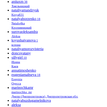
anitaxm
38
Хмельницкий
nataliyamandzyuk
Kisya831
natalyaborzenko
18
Natalo4ka
Кропивницкий
surovaoleksandra
Aleksa
ksyushaivanova
1
ксюша
nataliyamorozvisteria
doncovatany
sillygirl
10
Ирина
Киев
annatimoshenko
eugeniamaltseva
18
Eugenia
Одесса
marinochkamr
marinochka_mr
Днепр (Днепропетровск), Днепропетровская обл.
natalyabuzdugamelnikova
aleksa