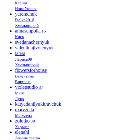
Ксенія
Нова Ушиця
yaremchuk
Fialka2018
Хмельницкий
annasenpolia
15
Киев
svetlanachernyuk
valentinajivotenyuk
larisa
Лариса09
Хмельницкий
flowersforhouse
Валентина
Винница
violetstudio
37
Ірина
Луцк
katyadanilyukkravchuk
maryzetta
Maryzetta
zolotko
38
Харьков
elenahl
Альона фіалка