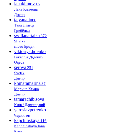
lanaklimova
6
Лана Климова
Днепр
tatyanalipec
Таня Ліпець
Гребёнки
switlanafialka
372
Sfialka
місто Броди
viktoriyadidenko
Вікторія Діденко
Одеса
serova
251
Svetik
Днепр
khmaramarina
37
Марина Хмара
Днепр
tamarachibisova
Київ / Дарницький
yaroslavpetrenko
Чернигов
kapchinskaya
116
Kapchinskaya Inna
Киев