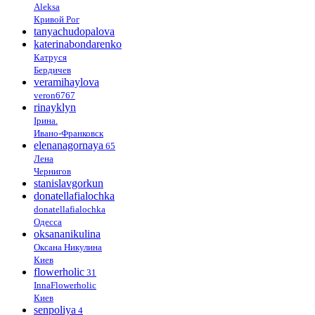
Aleksa
Кривой Рог
tanyachudopalova
katerinabondarenko
Катруся
Бердичев
veramihaylova
veron6767
rinayklyn
Ірина.
Ивано-Франковск
elenanagornaya
65
Лена
Чернигов
stanislavgorkun
donatellafialochka
donatellafialochka
Одесса
oksananikulina
Оксана Никулина
Киев
flowerholic
31
InnaFlowerholic
Киев
senpoliya
4