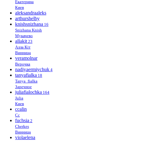
Екатерина
Киев
aleksandraaleks
arthurshelby
knishsnizhana
16
Snizhana Knish
Мукачево
allakit
23
Алла Кіт
Винница
veramolnar
Верочка
nadiyaermiychuk
4
tanyafialka
18
Tanya_fialka
Заречное
juliafialochka
164
Julia
Киев
ccalin
Cc
fuchsia
2
Cherkes
Винница
violaelena