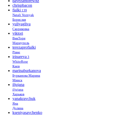
davezamorewitz
chrispbacon
fialki
139
Natali Voznyak
Борислав
yuliyagliva
Скориковка
viktori
ВикТори
Мариуполь
terezaprofialki
Рівне
irinareva
3
WhiteRose
Киев
marinaburkanova
Бурканова Марина
Минск
iljujana
iljujana
Харьков
yanakravchuk
Яна
Долина
kseniyasavchenko