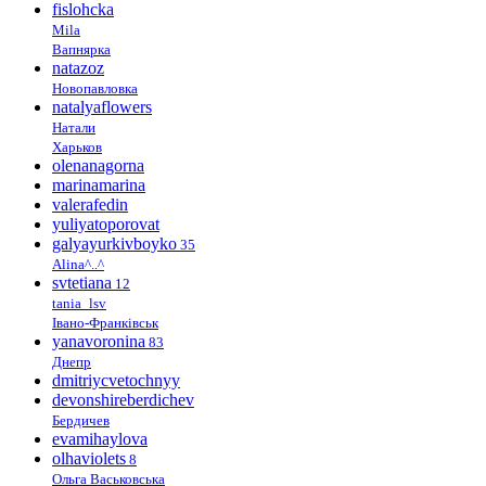
fislohcka
Mila
Вапнярка
natazoz
Новопавловка
natalyaflowers
Натали
Харьков
olenanagorna
marinamarina
valerafedin
yuliyatoporovat
galyayurkivboyko
35
Alina^..^
svtetiana
12
tania_lsv
Івано-Франківськ
yanavoronina
83
Днепр
dmitriycvetochnyy
devonshireberdichev
Бердичев
evamihaylova
olhaviolets
8
Ольга Васьковська