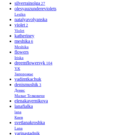
silverrainolga
27
olesyauzundereviolets
Lesikn
natalyavolyanska
violet
2
Violet
katheriney
meshika
6
Meshika
flowers
Iriska
dreemflowersyk
104
Y.K
Запорожье
vadimtkachuk
denismushik
3
Денис
Малые Телковичи
elenakavernikova
lanafialka
lana
Киев
svetlanakroshka
Lana
yarinastadnik