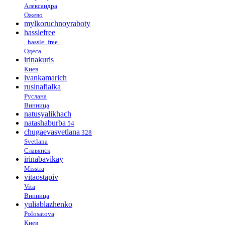
Александра
Ожево
mylkoruchnoyraboty
hasslefree
_hassle_free_
Одеса
irinakuris
Киев
ivankamarich
rusinafialka
Руслана
Винница
natusyalikhach
natashaburba
54
chugaevasvetlana
328
Svetlana
Славянск
irinabavikay
Misstra
vitaostapiv
Vita
Винница
yuliablazhenko
Polosatova
Киев