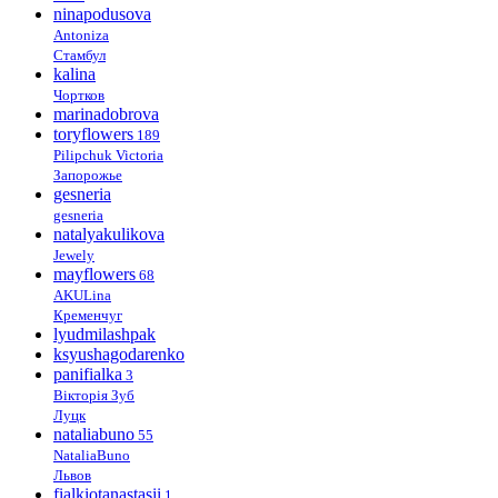
ninapodusova
Antoniza
Стамбул
kalina
Чортков
marinadobrova
toryflowers
189
Pilipchuk Victoria
Запорожье
gesneria
gesneria
natalyakulikova
Jewely
mayflowers
68
AKULina
Кременчуг
lyudmilashpak
ksyushagodarenko
panifialka
3
Вікторія Зуб
Луцк
nataliabuno
55
NataliaBuno
Львов
fialkiotanastasii
1