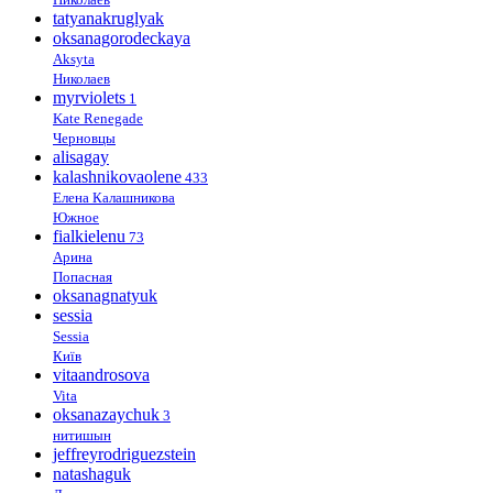
tatyanakruglyak
oksanagorodeckaya
Aksyta
Николаев
myrviolets
1
Kate Renegade
Черновцы
alisagay
kalashnikovaolene
433
Елена Калашникова
Южное
fialkielenu
73
Арина
Попасная
oksanagnatyuk
sessia
Sessia
Київ
vitaandrosova
Vita
oksanazaychuk
3
нитишын
jeffreyrodriguezstein
natashaguk