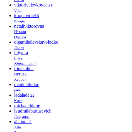
viktoriyalevkovec
21
Vika
knopaviolet
6
Knopa
nataliviktorovna
Натали
Одесса
olgamihalevskavolodko
Льоля
liliya
14
Lilya
Хмельницкий
irinakalina
ИРИНА
Херсон
matildathidoe
jane
ladalada
22
Киев
michaelthidoe
lyudmilabartusevich
Людмила
allainua
9
Alla