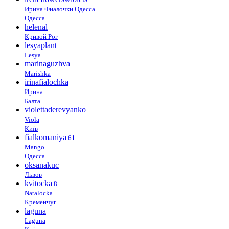
Ирина Фиалочки Одесса
Одесса
helenal
Кривой Рог
lesyaplant
Lesya
marinaguzhva
Marishka
irinafialochka
Ирина
Балта
violettaderevyanko
Viola
Київ
fialkomaniya
61
Mango
Одесса
oksanakuc
Львов
kvitocka
8
Natalocka
Кременчуг
laguna
Laguna