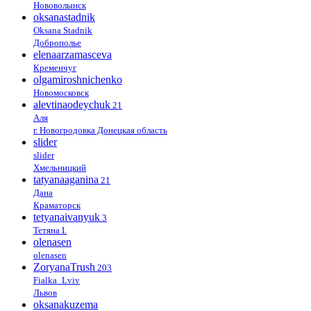
Нововолынск
oksanastadnik
Oksana Stadnik
Доброполье
elenaarzamasceva
Кременчуг
olgamiroshnichenko
Новомосковск
alevtinaodeychuk
21
Аля
г. Новогродовка Донецкая область
slider
slider
Хмельницкий
tatyanaaganina
21
Дана
Краматорск
tetyanaivanyuk
3
Тетяна І.
olenasen
olenasen
ZoryanaTrush
203
Fialka_Lviv
Львов
oksanakuzema