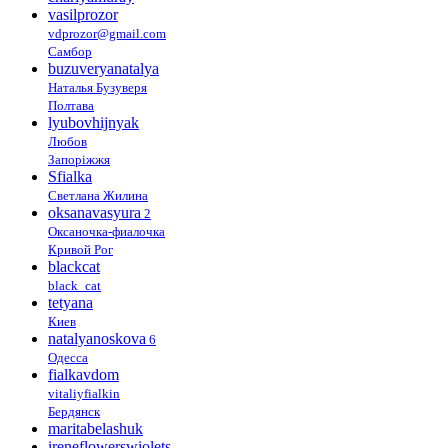
vasilprozor
vdprozor@gmail.com
Самбор
buzuveryanatalya
Наталья Бузуверя
Полтава
lyubovhijnyak
Любов
Запоріжжя
Sfialka
Светлана Жилина
oksanavasyura
2
Оксаночка-фиалочка
Кривой Рог
blackcat
black_cat
tetyana
Киев
natalyanoskova
6
Одесса
fialkavdom
vitaliyfialkin
Бердянск
maritabelashuk
ireneflowerswiolets