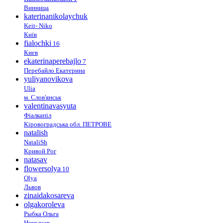
Винница
katerinanikolaychuk
Keit- Niko
Київ
fialochki
16
Киев
ekaterinaperebajlo
7
Перебайло Екатерина
yuliyanovikova
Ulia
м. Слов'янськ
valentinavasyuta
Фіалкапіл
Кіровоградська обл. ПЕТРОВЕ
natalish
NataliSh
Кривой Рог
natasav
flowersolya
10
Olya
Львов
zinaidakosareva
olgakoroleva
Рыбка Ольга
Николаев