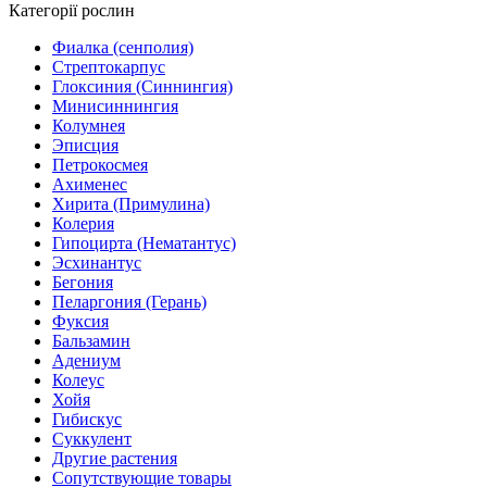
Категорії рослин
Фиалка (сенполия)
Стрептокарпус
Глоксиния (Синнингия)
Минисиннингия
Колумнея
Эписция
Петрокосмея
Ахименес
Хирита (Примулина)
Колерия
Гипоцирта (Нематантус)
Эсхинантус
Бегония
Пеларгония (Герань)
Фуксия
Бальзамин
Адениум
Колеус
Хойя
Гибискус
Суккулент
Другие растения
Сопутствующие товары