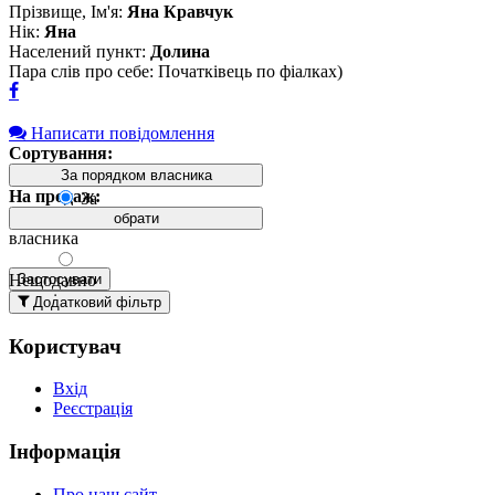
Прізвище, Ім'я:
Яна Кравчук
Нік:
Яна
Населений пункт:
Долина
Пара слів про себе: Початківець по фіалках)
Написати повідомлення
Сортування:
За порядком власника
На продаж:
За
порядком
обрати
власника
Нещодавно
Застосувати
додані
Додатковий фільтр
вгорі
Користувач
Давно
додані
Вхід
вгорі
Реєстрація
За
назвою А-
Інформація
Я
За
Про наш сайт