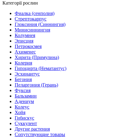
Категорії рослин
Фиалка (сенполия)
Стрептокарпус
Глоксиния (Синнингия)
Минисиннингия
Колумнея
Эписция
Петрокосмея
Ахименес
Хирита (Примулина)
Колерия
Гипоцирта (Нематантус)
Эсхинантус
Бегония
Пеларгония (Герань)
Фуксия
Бальзамин
Адениум
Колеус
Хойя
Гибискус
Суккулент
Другие растения
Сопутствующие товары