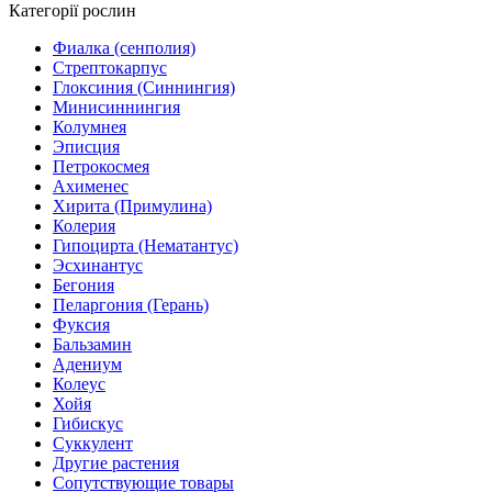
Категорії рослин
Фиалка (сенполия)
Стрептокарпус
Глоксиния (Синнингия)
Минисиннингия
Колумнея
Эписция
Петрокосмея
Ахименес
Хирита (Примулина)
Колерия
Гипоцирта (Нематантус)
Эсхинантус
Бегония
Пеларгония (Герань)
Фуксия
Бальзамин
Адениум
Колеус
Хойя
Гибискус
Суккулент
Другие растения
Сопутствующие товары