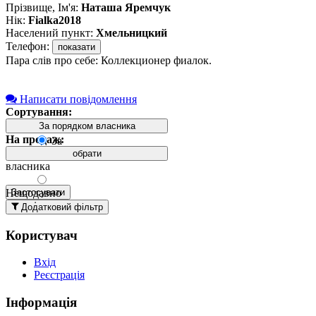
Прізвище, Ім'я:
Наташа Яремчук
Нік:
Fialka2018
Населений пункт:
Хмельницкий
Телефон:
показати
Пара слів про себе: Коллекционер фиалок.
Написати повідомлення
Сортування:
За порядком власника
На продаж:
За
порядком
обрати
власника
Нещодавно
Застосувати
додані
Додатковий фільтр
вгорі
Користувач
Давно
додані
Вхід
вгорі
Реєстрація
За
назвою А-
Інформація
Я