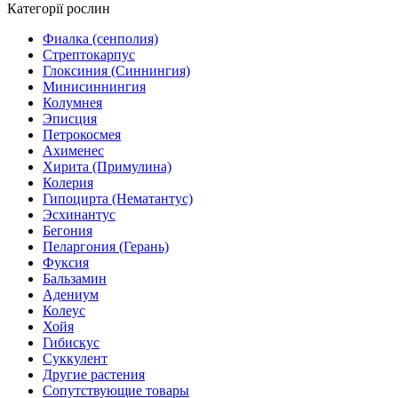
Категорії рослин
Фиалка (сенполия)
Стрептокарпус
Глоксиния (Синнингия)
Минисиннингия
Колумнея
Эписция
Петрокосмея
Ахименес
Хирита (Примулина)
Колерия
Гипоцирта (Нематантус)
Эсхинантус
Бегония
Пеларгония (Герань)
Фуксия
Бальзамин
Адениум
Колеус
Хойя
Гибискус
Суккулент
Другие растения
Сопутствующие товары