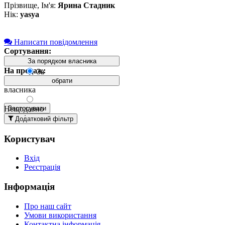
Прізвище, Ім'я:
Ярина Стадник
Нік:
yasya
Написати повідомлення
Сортування:
За порядком власника
На продаж:
За
порядком
обрати
власника
Нещодавно
Застосувати
додані
Додатковий фільтр
вгорі
Користувач
Давно
додані
Вхід
вгорі
Реєстрація
За
назвою А-
Інформація
Я
За
Про наш сайт
назвою Я-
Умови використання
А
Контактна інформація