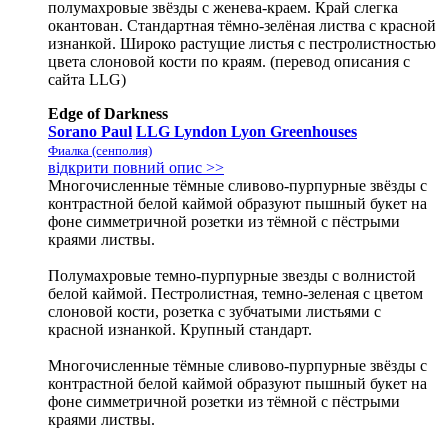
полумахровые звёзды с женева-краем. Край слегка
окантован. Стандартная тёмно-зелёная листва с красной
изнанкой. Широко растущие листья с пестролистностью
цвета слоновой кости по краям. (перевод описания с
сайта LLG)
Edge of Darkness
Sorano Paul
LLG Lyndon Lyon Greenhouses
Фиалка (сенполия)
відкрити повний опис >>
Многочисленные тёмные сливово-пурпурные звёзды с
контрастной белой каймой образуют пышный букет на
фоне симметричной розетки из тёмной с пёстрыми
краями листвы.
Полумахровые темно-пурпурные звезды с волнистой
белой каймой. Пестролистная, темно-зеленая с цветом
слоновой кости, розетка с зубчатыми листьями с
красной изнанкой. Крупный стандарт.
Многочисленные тёмные сливово-пурпурные звёзды с
контрастной белой каймой образуют пышный букет на
фоне симметричной розетки из тёмной с пёстрыми
краями листвы.