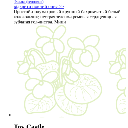
Фиалка (сенполия)
відкрити повний опис >>
Простой-полумахровый крупный бахромчатый белый
колокольчик; пестрая зелено-кремовая сердцевидная
зубчатая гел-листва. Мини
Toy Castle