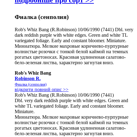
подробніше про сорт >>
Фиалка (сенполия)
Rob's Whiz Bang (R.Robinson) 10/06/1990 (7441) Dbl. very
dark reddish purple with white edges. Green and white TL
variegated foliage. Early and constant bloomer. Miniature.
Миниатюра. Мелкие махровые коричнево-пурпурные
волнистые розочки с тонкой белой каймой на темных
рогатых цветоносах. Красивая удлиненная салатово-
бело-зеленая листва, характерно загнутая вниз.
Rob's Whiz Bang
Robinson R.
Фиалка (сенполия)
відкрити повний опис >>
Rob's Whiz Bang (R.Robinson) 10/06/1990 (7441)
Dbl. very dark reddish purple with white edges. Green and
white TL variegated foliage. Early and constant bloomer.
Miniature.
Миниатюра. Мелкие махровые коричнево-пурпурные
волнистые розочки с тонкой белой каймой на темных
рогатых цветоносах. Красивая удлиненная салатово-
бело-зеленая листва, характерно загнутая вниз.