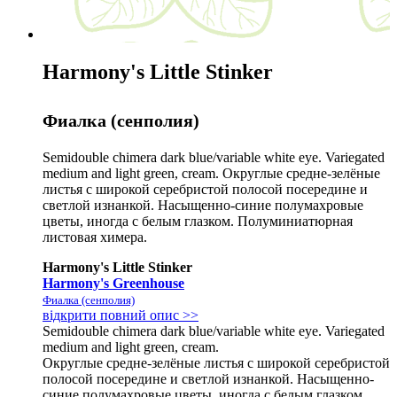
Harmony's Little Stinker
Фиалка (сенполия)
Semidouble chimera dark blue/variable white eye. Variegated
medium and light green, cream. Округлые средне-зелёные
листья с широкой серебристой полосой посередине и
светлой изнанкой. Насыщенно-синие полумахровые
цветы, иногда с белым глазком. Полуминиатюрная
листовая химера.
Harmony's Little Stinker
Harmony's Greenhouse
Фиалка (сенполия)
відкрити повний опис >>
Semidouble chimera dark blue/variable white eye. Variegated
medium and light green, cream.
Округлые средне-зелёные листья с широкой серебристой
полосой посередине и светлой изнанкой. Насыщенно-
синие полумахровые цветы, иногда с белым глазком.