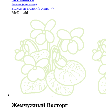
Фиалка (сенполия)
відкрити повний опис >>
McDonald
Жемчужный Восторг