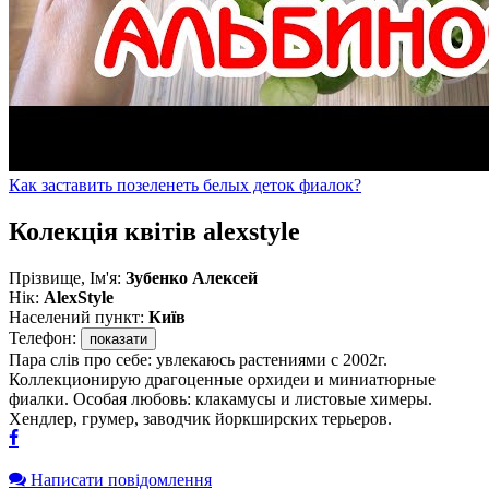
Как заставить позеленеть белых деток фиалок?
Колекція квітів alexstyle
Прізвище, Ім'я:
Зубенко Алексей
Нік:
AlexStyle
Населений пункт:
Київ
Телефон:
показати
Пара слів про себе: увлекаюсь растениями с 2002г.
Коллекционирую драгоценные орхидеи и миниатюрные
фиалки. Особая любовь: клакамусы и листовые химеры.
Хендлер, грумер, заводчик йоркширских терьеров.
Написати повідомлення