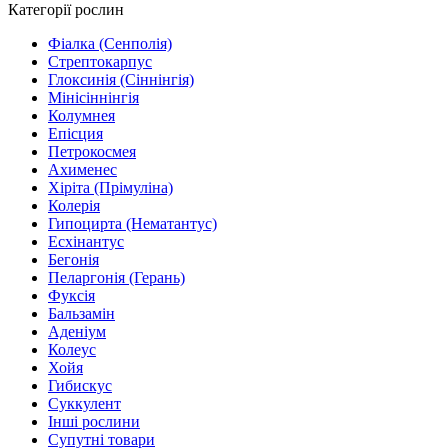
Категорії рослин
Фіалка (Сенполія)
Стрептокарпус
Глоксинія (Сіннінгія)
Мінісіннінгія
Колумнея
Епісция
Петрокосмея
Ахименес
Хіріта (Прімуліна)
Колерія
Гипоцирта (Нематантус)
Есхінантус
Бегонія
Пеларгонія (Герань)
Фуксія
Бальзамін
Аденіум
Колеус
Хойя
Гибискус
Суккулент
Інші рослини
Супутні товари