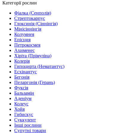
Категорії рослин
Фіалка (Сенполія)
Стрептокарпус
Глоксинія (Сіннінгія)
Мінісіннінгія
Колумнея
Епісция
Петрокосмея
Ахименес
Хіріта (Прімуліна)
Колерія
Гипоцирта (Нематантус)
Есхінантус
Бегонія
Пеларгонія (Герань)
Фуксія
Бальзамін
Аденіум
Колеус
Хойя
Гибискус
Суккулент
Інші рослини
Супутні товари