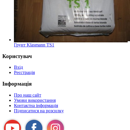
Грунт Klasmann TS1
Користувач
Вхід
Реєстрація
Інформація
Про наш сайт
Умови використання
Контактна інформація
Підписатися на розсилку