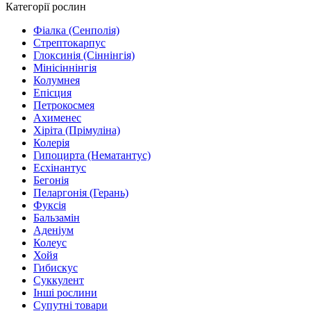
Категорії рослин
Фіалка (Сенполія)
Стрептокарпус
Глоксинія (Сіннінгія)
Мінісіннінгія
Колумнея
Епісция
Петрокосмея
Ахименес
Хіріта (Прімуліна)
Колерія
Гипоцирта (Нематантус)
Есхінантус
Бегонія
Пеларгонія (Герань)
Фуксія
Бальзамін
Аденіум
Колеус
Хойя
Гибискус
Суккулент
Інші рослини
Супутні товари