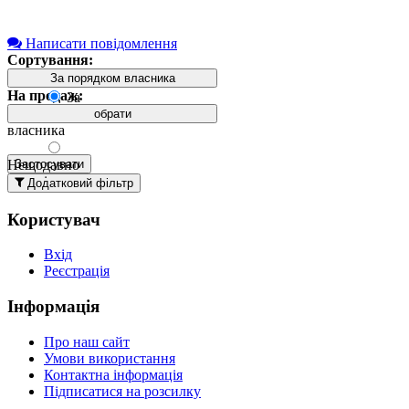
Написати повідомлення
Сортування:
За порядком власника
На продаж:
За
порядком
обрати
власника
Нещодавно
Застосувати
додані
Додатковий фільтр
вгорі
Користувач
Давно
додані
Вхід
вгорі
Реєстрація
За
назвою А-
Інформація
Я
За
Про наш сайт
назвою Я-
Умови використання
А
Контактна інформація
Підписатися на розсилку