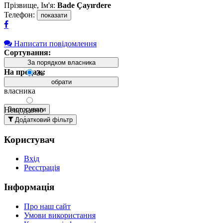
Прізвище, Ім'я:
Bade Çayırdere
Телефон:
показати
Написати повідомлення
Сортування:
За порядком власника
На продаж:
За
порядком
обрати
власника
Нещодавно
Застосувати
додані
Додатковий фільтр
вгорі
Користувач
Давно
додані
Вхід
вгорі
Реєстрація
За
назвою А-
Інформація
Я
За
Про наш сайт
назвою Я-
Умови використання
А