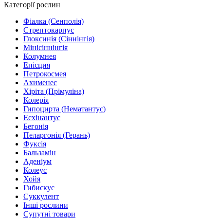
Категорії рослин
Фіалка (Сенполія)
Стрептокарпус
Глоксинія (Сіннінгія)
Мінісіннінгія
Колумнея
Епісция
Петрокосмея
Ахименес
Хіріта (Прімуліна)
Колерія
Гипоцирта (Нематантус)
Есхінантус
Бегонія
Пеларгонія (Герань)
Фуксія
Бальзамін
Аденіум
Колеус
Хойя
Гибискус
Суккулент
Інші рослини
Супутні товари