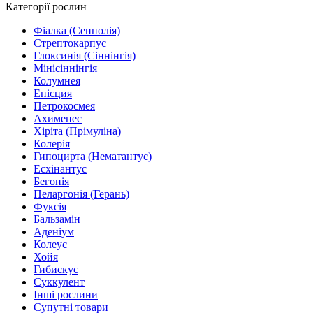
Категорії рослин
Фіалка (Сенполія)
Стрептокарпус
Глоксинія (Сіннінгія)
Мінісіннінгія
Колумнея
Епісция
Петрокосмея
Ахименес
Хіріта (Прімуліна)
Колерія
Гипоцирта (Нематантус)
Есхінантус
Бегонія
Пеларгонія (Герань)
Фуксія
Бальзамін
Аденіум
Колеус
Хойя
Гибискус
Суккулент
Інші рослини
Супутні товари