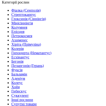
Категорії рослин
Фіалка (Сенполія)
Стрептокарпус
Глоксинія (Сіннінгія)
Мінісіннінгія
Колумнея
Епісция
Петрокосмея
Ахименес
Хіріта (Прімуліна)
Колерія
Гипоцирта (Нематантус)
Есхінантус
Бегонія
Пеларгонія (Герань)
Фуксія
Бальзамін
Аденіум
Колеус
Хойя
Гибискус
Суккулент
Інші рослини
Супутні товари