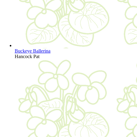
Buckeye Ballerina
Hancock Pat