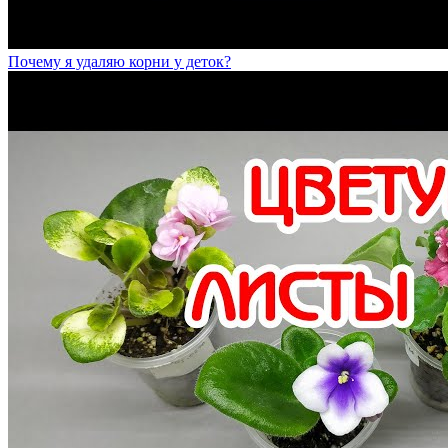
Почему я удаляю корни у деток?