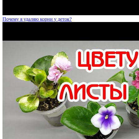
Почему я удаляю корни у деток?