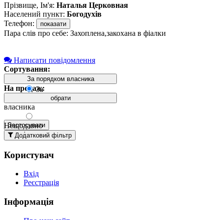
Прізвище, Ім'я:
Наталья Церковная
Населений пункт:
Богодухів
Телефон:
показати
Пара слів про себе: Захоплена,закохана в фіалки
Написати повідомлення
Сортування:
За порядком власника
На продаж:
За
порядком
обрати
власника
Нещодавно
Застосувати
додані
Додатковий фільтр
вгорі
Користувач
Давно
додані
Вхід
вгорі
Реєстрація
За
назвою А-
Інформація
Я
За