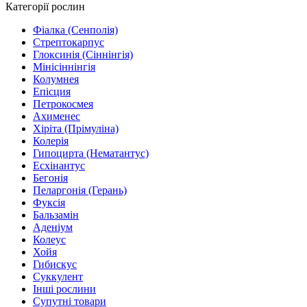
Категорії рослин
Фіалка (Сенполія)
Стрептокарпус
Глоксинія (Сіннінгія)
Мінісіннінгія
Колумнея
Епісция
Петрокосмея
Ахименес
Хіріта (Прімуліна)
Колерія
Гипоцирта (Нематантус)
Есхінантус
Бегонія
Пеларгонія (Герань)
Фуксія
Бальзамін
Аденіум
Колеус
Хойя
Гибискус
Суккулент
Інші рослини
Супутні товари