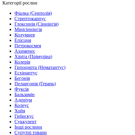
Категорії рослин
Фіалка (Сенполія)
Стрептокарпус
Глоксинія (Сіннінгія)
Мінісіннінгія
Колумнея
Епісция
Петрокосмея
Ахименес
Хіріта (Прімуліна)
Колерія
Гипоцирта (Нематантус)
Есхінантус
Бегонія
Пеларгонія (Герань)
Фуксія
Бальзамін
Аденіум
Колеус
Хойя
Гибискус
Суккулент
Інші рослини
Супутні товари