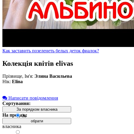
Как заставить позеленеть белых деток фиалок?
Колекція квітів elivas
Прізвище, Ім'я:
Элина Васильева
Нік:
Elina
Написати повідомлення
Сортування:
За порядком власника
На продаж:
За
порядком
обрати
власника