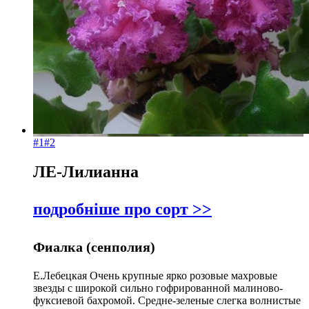
За
назвою Я-
А
#1
#2
ЛЕ-Лилианна
подробніше про сорт >>
Фиалка (сенполия)
Е.Лебецкая Очень крупные ярко розовые махровые
звезды с широкой сильно гофрированной малиново-
фуксиевой бахромой. Средне-зеленые слегка волнистые