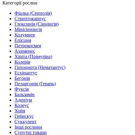
Категорії рослин
Фіалка (Сенполія)
Стрептокарпус
Глоксинія (Сіннінгія)
Мінісіннінгія
Колумнея
Епісция
Петрокосмея
Ахименес
Хіріта (Прімуліна)
Колерія
Гипоцирта (Нематантус)
Есхінантус
Бегонія
Пеларгонія (Герань)
Фуксія
Бальзамін
Аденіум
Колеус
Хойя
Гибискус
Суккулент
Інші рослини
Супутні товари