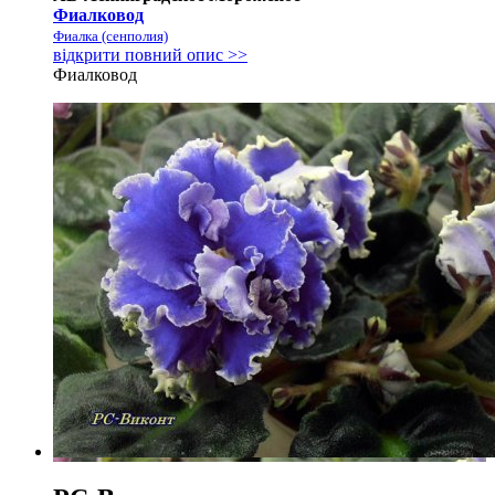
Фиалковод
Фиалка (сенполия)
відкрити повний опис >>
Фиалковод