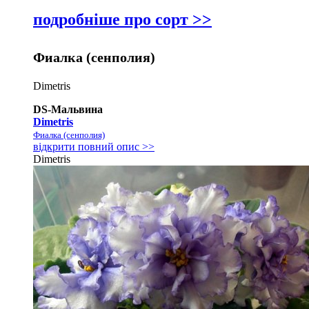
подробніше про сорт >>
Фиалка (сенполия)
Dimetris
DS-Мальвина
Dimetris
Фиалка (сенполия)
відкрити повний опис >>
Dimetris