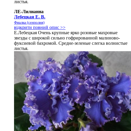
листья.
ЛЕ-Лилианна
Лебецкая Е. В.
Фиалка (сенполия)
відкрити повний опис >>
Е.Лебецкая Очень крупные ярко розовые махровые
звезды с широкой сильно гофрированной малиново-
фуксиевой бахромой. Средне-зеленые слегка волнистые
листья.