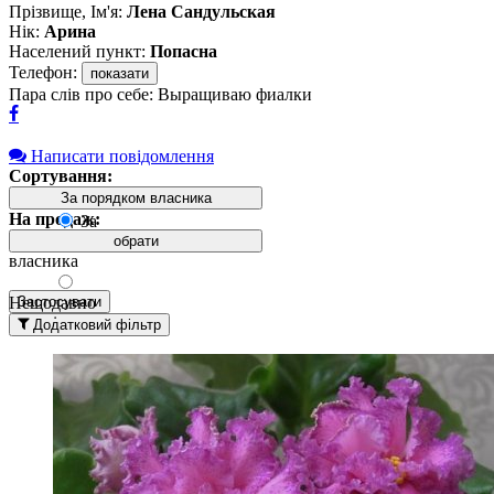
Прізвище, Ім'я:
Лена Сандульская
Нік:
Арина
Населений пункт:
Попасна
Телефон:
показати
Пара слів про себе: Выращиваю фиалки
Написати повідомлення
Сортування:
За порядком власника
На продаж:
За
порядком
обрати
власника
Нещодавно
Застосувати
додані
Додатковий фільтр
вгорі
Давно
додані
вгорі
За
назвою А-
Я