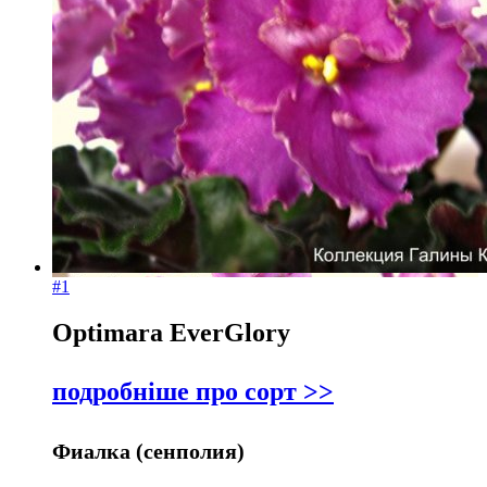
Я
За
назвою Я-
А
#1
Optimara EverGlory
подробніше про сорт >>
Фиалка (сенполия)