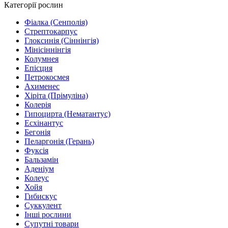
Категорії рослин
Фіалка (Сенполія)
Стрептокарпус
Глоксинія (Сіннінгія)
Мінісіннінгія
Колумнея
Епісция
Петрокосмея
Ахименес
Хіріта (Прімуліна)
Колерія
Гипоцирта (Нематантус)
Есхінантус
Бегонія
Пеларгонія (Герань)
Фуксія
Бальзамін
Аденіум
Колеус
Хойя
Гибискус
Суккулент
Інші рослини
Супутні товари