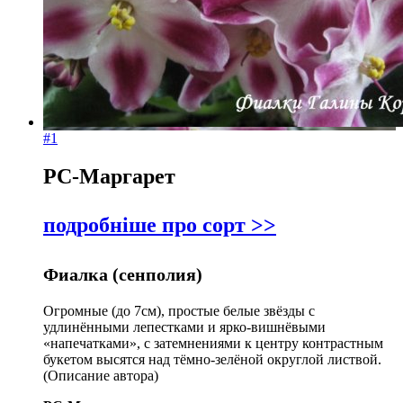
#1
РС-Маргарет
подробніше про сорт >>
Фиалка (сенполия)
Огромные (до 7см), простые белые звёзды с
удлинёнными лепестками и ярко-вишнёвыми
«напечатками», с затемнениями к центру контрастным
букетом высятся над тёмно-зелёной округлой листвой.
(Описание автора)