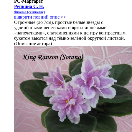
РС-Маргарет
Репкина С. Н.
Фиалка (сенполия)
відкрити повний опис >>
Огромные (до 7см), простые белые звёзды с
удлинёнными лепестками и ярко-вишнёвыми
«напечатками», с затемнениями к центру контрастным
букетом высятся над тёмно-зелёной округлой листвой.
(Описание автора)