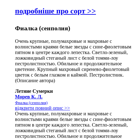
подробніше про сорт >>
Фиалка (сенполия)
Очень крупные, полумахровые и махровые с
волнистыми краями белые звезды с сине-фиолетовым
пятном в центре каждого лепестка. Светло-зеленый,
ложковидный стеганый лист с белой томми-лоу
пестролистностью. Обильное и продолжительное
цветение. Крупный махровый сиренево-фиолетовый
цветок с белым глазком и каймой. Пестролистник.
(Описание автора)
Летние Сумерки
Морев К. Л.
Фиалка (сенполия)
відкрити повний опис >>
Очень крупные, полумахровые и махровые с
волнистыми краями белые звезды с сине-фиолетовым
пятном в центре каждого лепестка. Светло-зеленый,
ложковидный стеганый лист с белой томми-лоу
пестролистностью. Обильное и продолжительное