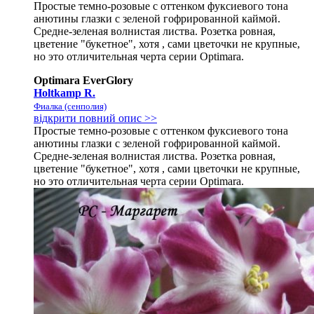
Простые темно-розовые с оттенком фуксиевого тона
анютины глазки с зеленой гофрированной каймой.
Средне-зеленая волнистая листва. Розетка ровная,
цветение "букетное", хотя , сами цветочки не крупные,
но это отличительная черта серии Optimara.
Optimara EverGlory
Holtkamp R.
Фиалка (сенполия)
відкрити повний опис >>
Простые темно-розовые с оттенком фуксиевого тона
анютины глазки с зеленой гофрированной каймой.
Средне-зеленая волнистая листва. Розетка ровная,
цветение "букетное", хотя , сами цветочки не крупные,
но это отличительная черта серии Optimara.