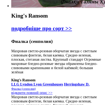
King's Ransom
подробніше про сорт >>
Фиалка (сенполия)
Махровая светло-розовая оборчатая звезда с светлым
сливовым фэнтези, белая каемка. Средне-зеленая,
плоская, стеганая листва. Крупный стандарт Огромные
махровые бледно-розовые звезды обрамлены бледно-
сливовыми крапинками и белой каёмкой; большая
зелёная
King's Ransom
LLG Lyndon Lyon Greenhouses
Herringshaw D.
Фиалка (сенполия)
відкрити повний опис >>
Махровая светло-розовая оборчатая звезда с светлым
сливовым фэнтези, белая каемка. Средне-зеленая,