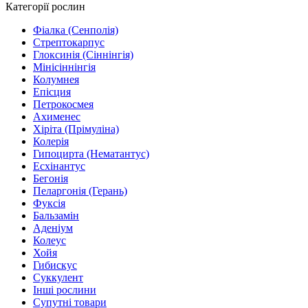
Категорії рослин
Фіалка (Сенполія)
Стрептокарпус
Глоксинія (Сіннінгія)
Мінісіннінгія
Колумнея
Епісция
Петрокосмея
Ахименес
Хіріта (Прімуліна)
Колерія
Гипоцирта (Нематантус)
Есхінантус
Бегонія
Пеларгонія (Герань)
Фуксія
Бальзамін
Аденіум
Колеус
Хойя
Гибискус
Суккулент
Інші рослини
Супутні товари