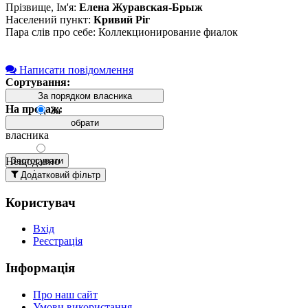
Прізвище, Ім'я:
Елена Журавская-Брыж
Населений пункт:
Кривий Ріг
Пара слів про себе: Коллекционирование фиалок
Написати повідомлення
Сортування:
За порядком власника
На продаж:
За
порядком
обрати
власника
Нещодавно
Застосувати
додані
Додатковий фільтр
вгорі
Користувач
Давно
додані
Вхід
вгорі
Реєстрація
За
назвою А-
Інформація
Я
За
Про наш сайт
назвою Я-
Умови використання