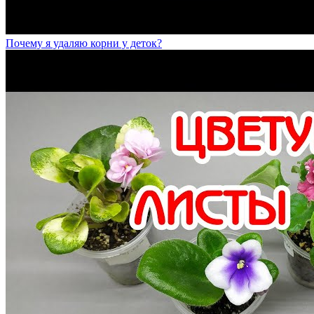
Почему я удаляю корни у деток?