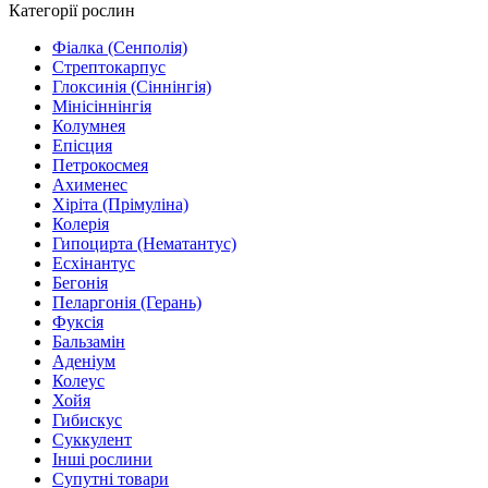
Категорії рослин
Фіалка (Сенполія)
Стрептокарпус
Глоксинія (Сіннінгія)
Мінісіннінгія
Колумнея
Епісция
Петрокосмея
Ахименес
Хіріта (Прімуліна)
Колерія
Гипоцирта (Нематантус)
Есхінантус
Бегонія
Пеларгонія (Герань)
Фуксія
Бальзамін
Аденіум
Колеус
Хойя
Гибискус
Суккулент
Інші рослини
Супутні товари