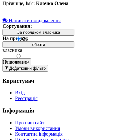
Прізвище, Ім'я:
Клочко Олена
Написати повідомлення
Сортування:
За порядком власника
На продаж:
За
порядком
обрати
власника
Нещодавно
Застосувати
додані
Додатковий фільтр
вгорі
Користувач
Давно
додані
Вхід
вгорі
Реєстрація
За
назвою А-
Інформація
Я
За
Про наш сайт
назвою Я-
Умови використання
А
Контактна інформація
Підписатися на розсилку