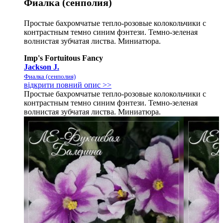
Фиалка (сенполия)
Простые бахромчатые тепло-розовые колокольчики с
контрастным темно синим фэнтези. Темно-зеленая
волнистая зубчатая листва. Миниатюра.
Imp's Fortuitous Fancy
Jackson J.
Фиалка (сенполия)
відкрити повний опис >>
Простые бахромчатые тепло-розовые колокольчики с
контрастным темно синим фэнтези. Темно-зеленая
волнистая зубчатая листва. Миниатюра.