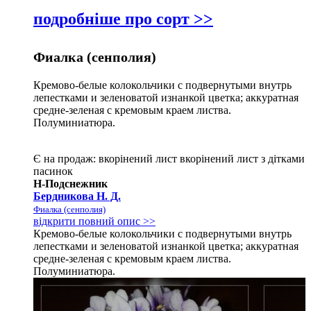
подробніше про сорт >>
Фиалка (сенполия)
Кремово-белые колокольчики с подвернутыми внутрь
лепестками и зеленоватой изнанкой цветка; аккуратная
средне-зеленая с кремовым краем листва.
Полуминиатюра.
Є на продаж:
вкорінений лист
вкорінений лист з дітками
пасинок
Н-Подснежник
Бердникова Н. Д.
Фиалка (сенполия)
відкрити повний опис >>
Кремово-белые колокольчики с подвернутыми внутрь
лепестками и зеленоватой изнанкой цветка; аккуратная
средне-зеленая с кремовым краем листва.
Полуминиатюра.