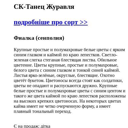
СК-Танец Журавля
подробніше про сорт >>
Фиалка (сенполия)
Крупные простые и полумахровые белые цветы с ярким
синим глазком и каймой по краю лепестков. Светло-
зеленая слегка стеганая блестящая листва. Обильное
цветение. Цветы крупные, простые и полумахровые,
белого цвета с синим глазком и тонкой синей каймой.
Листья ярко-зелёные, округлые, блестящие. Охотно
цветёт букетом. Цветоносы всегда стоят как солдатики,
цветы не опадают и распускаются дружно. Крупные
белые простые и полумахровые цветы с синим центом и
такого же цвета каймой по краю лепестков расположены
на высоких крепких цветоносах. На некоторых цветах
кайма имеет не четко очерченную форму, а имеет
плавный тональный переход.
Є на продаж:
дітка