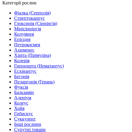
Категорії рослин
Фіалка (Сенполія)
Стрептокарпус
Глоксинія (Сіннінгія)
Мінісіннінгія
Колумнея
Епісция
Петрокосмея
Ахименес
Хіріта (Прімуліна)
Колерія
Гипоцирта (Нематантус)
Есхінантус
Бегонія
Пеларгонія (Герань)
Фуксія
Бальзамін
Аденіум
Колеус
Хойя
Гибискус
Суккулент
Інші рослини
Супутні товари