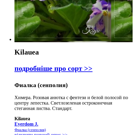
Kilauea
подробніше про сорт >>
Фиалка (сенполия)
Химера. Розовая анютка с фентези и белой полосой по
центру лепестка. Светлозеленая остроконечная
стеганная листва. Стандарт.
Kilauea
Eyerdom J.
Фиалка (сенполия)
відкрити повний опис >>