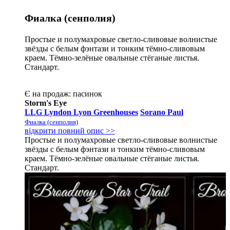
Фиалка (сенполия)
Простые и полумахровые светло-сливовые волнистые
звёзды с белым фэнтази и тонким тёмно-сливовым
краем. Тёмно-зелёные овальные стёганые листья.
Стандарт.
Є на продаж:
пасинок
Storm's Eye
LLG Lyndon Lyon Greenhouses
Sorano Paul
Фиалка (сенполия)
відкрити повний опис >>
Простые и полумахровые светло-сливовые волнистые
звёзды с белым фэнтази и тонким тёмно-сливовым
краем. Тёмно-зелёные овальные стёганые листья.
Стандарт.