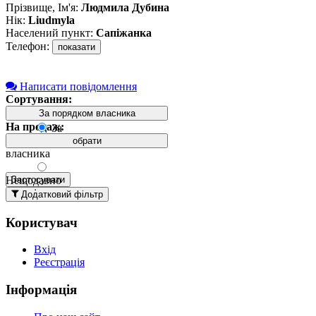
Прізвище, Ім'я:
Людмила Дубина
Нік:
Liudmyla
Населений пункт:
Сапіжанка
Телефон:
показати
Написати повідомлення
Сортування:
За порядком власника
На продаж:
За
порядком
обрати
власника
Нещодавно
Застосувати
додані
Додатковий фільтр
вгорі
Користувач
Давно
додані
Вхід
вгорі
Реєстрація
За
назвою А-
Інформація
Я
За