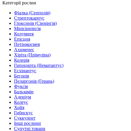
Категорії рослин
Фіалка (Сенполія)
Стрептокарпус
Глоксинія (Сіннінгія)
Мінісіннінгія
Колумнея
Епісция
Петрокосмея
Ахименес
Хіріта (Прімуліна)
Колерія
Гипоцирта (Нематантус)
Есхінантус
Бегонія
Пеларгонія (Герань)
Фуксія
Бальзамін
Аденіум
Колеус
Хойя
Гибискус
Суккулент
Інші рослини
Супутні товари