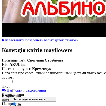
Как заставить позеленеть белых деток фиалок?
Колекція квітів mayflowers
Прізвище, Ім'я:
Светлана Стребкова
Нік:
AKULina
Населений пункт:
Кременчук
Пара слів про себе: Этими великолепными цветами увлеклась с
сортов.
Лист
Написати повідомлення
Сортування:
Вкорінений
За порядком власника
лист
На продаж:
За