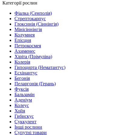
Категорії рослин
Фіалка (Сенполія)
Стрептокарпус
Глоксинія (Сіннінгія)
Мінісіннінгія
Колумнея
Епісция
Петрокосмея
Ахименес
Хіріта (Прімуліна)
Колерія
Гипоцирта (Нематантус)
Есхінантус
Бегонія
Пеларгонія (Герань)
Фуксія
Бальзамін
Аденіум
Колеус
Хойя
Гибискус
Суккулент
Інші рослини
Супутні товари