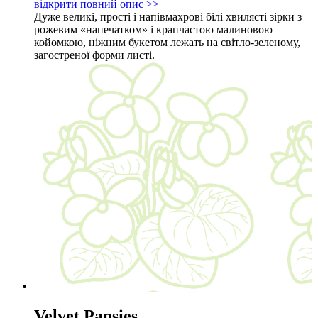
відкрити повний опис >>
Дуже великі, прості і напівмахрові білі хвилясті зірки з
рожевим «напечатком» і крапчастою малиновою
койомкою, ніжним букетом лежать на світло-зеленому,
загостреної форми листі.
Velvet Pansies