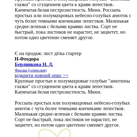
глазки" со сгущением цвета к краям лепестков.
Каемчатая белая пестролистность. Мини. Россыпь
простых или полумахровых небесно-голубых анюток с
чуть более темными кончиками лепестков. Маленькая
средне-зеленая с белыми краями листва. Сорт не
быстрый, пока листиков не нарастит, не зацветет, но
потом одно цветение сменяет другое.
Є на продаж:
лист
дітка
стартер
Н-Феодора
Бердникова Н. Д.
Фиалка (сенполия)
відкрити повний опис >>
Крупные простые и полумахровые голубые "анютины
глазки" со сгущением цвета к краям лепестков.
Каемчатая белая пестролистность. Мини.
Россыпь простых или полумахровых небесно-голубых
анюток с чуть более темными кончиками лепестков.
Маленькая средне-зеленая с белыми краями листва.
Сорт не быстрый, пока листиков не нарастит, не
зацветет, но потом одно цветение сменяет другое.