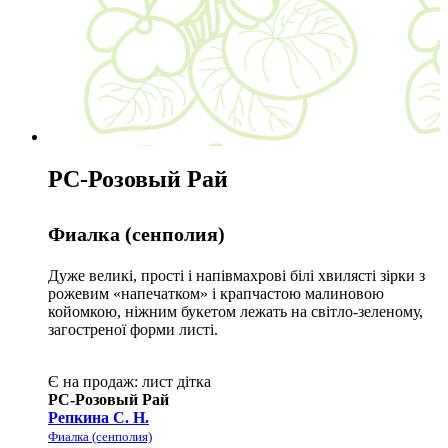
РС-Розовый Рай
Фиалка (сенполия)
Дуже великі, прості і напівмахрові білі хвилясті зірки з
рожевим «напечатком» і крапчастою малиновою
койомкою, ніжним букетом лежать на світло-зеленому,
загостреної форми листі.
Є на продаж:
лист
дітка
РС-Розовый Рай
Репкина С. Н.
Фиалка (сенполия)