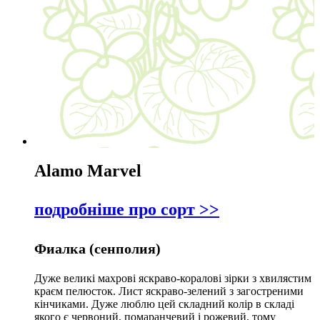
Alamo Marvel
подробніше про сорт >>
Фиалка (сенполия)
Дуже великі махрові яскраво-коралові зірки з хвилястим
краєм пелюсток. Лист яскраво-зелений з загостреними
кінчиками. Дуже люблю цей складний колір в складі
якого є червоний, помаранчевий і рожевий, тому