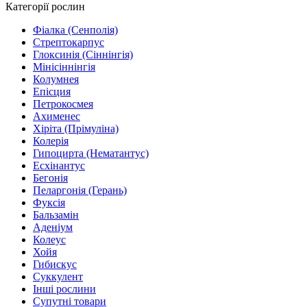
Категорії рослин
Фіалка (Сенполія)
Стрептокарпус
Глоксинія (Сіннінгія)
Мінісіннінгія
Колумнея
Епісция
Петрокосмея
Ахименес
Хіріта (Прімуліна)
Колерія
Гипоцирта (Нематантус)
Есхінантус
Бегонія
Пеларгонія (Герань)
Фуксія
Бальзамін
Аденіум
Колеус
Хойя
Гибискус
Суккулент
Інші рослини
Супутні товари