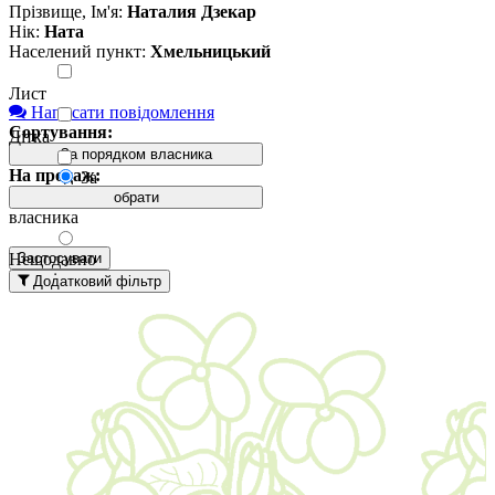
Прізвище, Ім'я:
Наталия Дзекар
Нік:
Ната
Населений пункт:
Хмельницький
Лист
Написати повідомлення
Сортування:
Дітка
За порядком власника
На продаж:
За
Пасинок
порядком
обрати
власника
Стартер
Нещодавно
Застосувати
Доросла
додані
Додатковий фільтр
рослина
вгорі
Давно
додані
вгорі
За
назвою А-
Я
За
назвою Я-