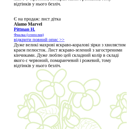
відтінків у нього безліч.
Є на продаж:
лист
дітка
Alamo Marvel
Pittman H.
Фиалка (сенполия)
відкрити повний опис >>
Дуже великі махрові яскраво-коралові зірки з хвилястим
краєм пелюсток. Лист яскраво-зелений з загостреними
кінчиками. Дуже люблю цей складний колір в складі
якого є червоний, помаранчевий і рожевий, тому
відтінків у нього безліч.