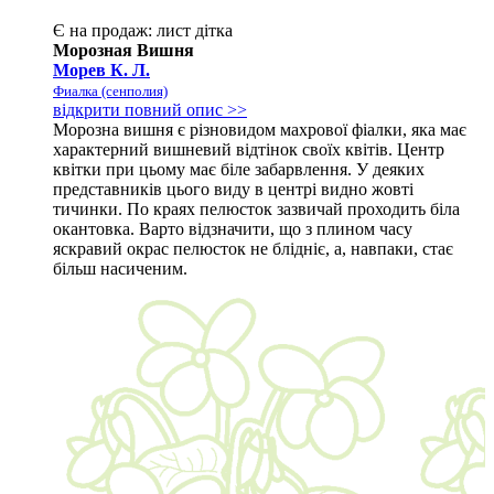
Є на продаж:
лист
дітка
Морозная Вишня
Морев К. Л.
Фиалка (сенполия)
відкрити повний опис >>
Морозна вишня є різновидом махрової фіалки, яка має
характерний вишневий відтінок своїх квітів. Центр
квітки при цьому має біле забарвлення. У деяких
представників цього виду в центрі видно жовті
тичинки. По краях пелюсток зазвичай проходить біла
окантовка. Варто відзначити, що з плином часу
яскравий окрас пелюсток не блідніє, а, навпаки, стає
більш насиченим.