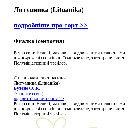
Литуаника (Lituanika)
подробніше про сорт >>
Фиалка (сенполия)
Ретро сорт. Великі, махрові, з видовженими пелюстками
ніжно-рожеві георгінки. Темно-зелене, загострене листя.
Полумініатюрний трейлер.
Є на продаж:
лист
пасинок
Литуаника (Lituanika)
Бутене Ф. К.
Фиалка (сенполия)
відкрити повний опис >>
Ретро сорт. Великі, махрові, з видовженими пелюстками
ніжно-рожеві георгінки. Темно-зелене, загострене листя.
Полумініатюрний трейлер.