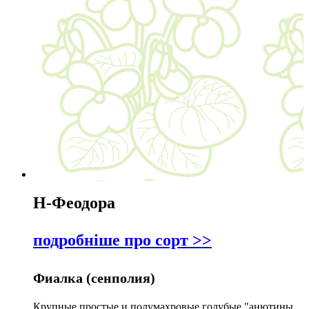
Н-Феодора
подробніше про сорт >>
Фиалка (сенполия)
Крупные простые и полумахровые голубые "анютины