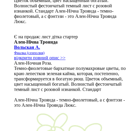
Цветок объемный, цвет насыщенный богатый.
Волнистый фестончатый темный лист с розовой
изнанкой. Стандарт Ален-Нічна Троянда - темно-
фиолетовый, а с фэнтэзи - это Ален-Нічна Троянда
Люкс.
Є на продаж:
лист
дітка
стартер
Ален-Нічна Троянда
Вольская А.
Фиалка (сенполия)
відкрити повний опис >>
Ален-Ночная Роза.
Темно-фиолетовые бархатные полумахровые цветы, по
краю лепестков зеленая кайма, которая, постепенно,
трансформируется в богатую рюш. Цветок объемный,
цвет насыщенный богатый. Волнистый фестончатый
темный лист с розовой изнанкой. Стандарт
Ален-Нічна Троянда - темно-фиолетовый, а с фэнтэзи -
это Ален-Нічна Троянда Люкс.