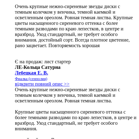
Очень крупные нежно-сиреневые звезды диски с
темным колечком у венчика, темной каемкой и
осветленным ореолом. Ровная темная листва. Крупные
цветы насыщенного сиреневого оттенка с более
темными разводами по краю лепестков, в центре и
вразброд. Уход стандартный, не требует особого
внимания. достойный сорт. Всегда плотное цветение,
рано зацветает. Повторяемость хорошая
Є на продаж:
лист
стартер
ЛЕ-Кольца Сатурна
Лебецкая Е. В.
Фиалка (сенполия)
відкрити повний опис >>
Очень крупные нежно-сиреневые звезды диски с
темным колечком у венчика, темной каемкой и
осветленным ореолом. Ровная темная листва.
Крупные цветы насыщенного сиреневого оттенка с
более темными разводами по краю лепестков, в центре и
вразброд. Уход стандартный, не требует особого
внимания.