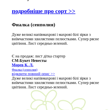
подробніше про сорт >>
Фиалка (сенполия)
Дуже великі напівмахрові і махрові білі зірки з
виїмчастими хвилястими пелюстками. Супер рясне
цвітіння. Лист середньо-зелений.
Є на продаж:
лист
дітка
стартер
СМ-Букет Невесты
Морев К. Л.
Фиалка (сенполия)
відкрити повний опис >>
Дуже великі напівмахрові і махрові білі зірки з
виїмчастими хвилястими пелюстками. Супер рясне
цвітіння. Лист середньо-зелений.