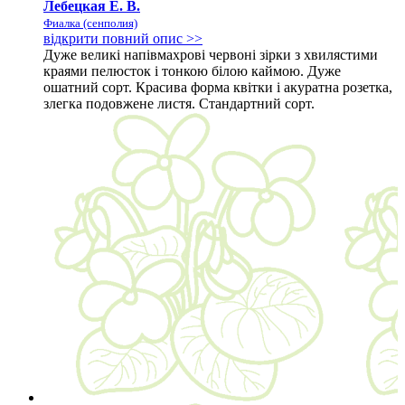
Лебецкая Е. В.
Фиалка (сенполия)
відкрити повний опис >>
Дуже великі напівмахрові червоні зірки з хвилястими
краями пелюсток і тонкою білою каймою. Дуже
ошатний сорт. Красива форма квітки і акуратна розетка,
злегка подовжене листя. Стандартний сорт.