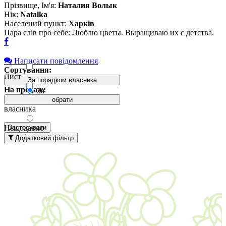
Прізвище, Ім'я:
Наталия Волык
Нік:
Natalka
Населений пункт:
Харків
Пара слів про себе: Люблю цветы. Выращиваю их с детства.
Написати повідомлення
Сортування:
Лист
За порядком власника
На продаж:
За
Дітка
порядком
обрати
власника
Нещодавно
Застосувати
додані
Додатковий фільтр
вгорі
Давно
додані
вгорі
За
назвою А-
Я
За