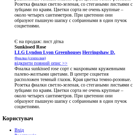
Розетка фиалки светло-зеленая, со стегаными листьями с
зубцами по краям. Цветки сорта не очень крупные –
около четырех сантиметров. При цветении они
образуют пышную шапку с собранными в один пучок
соцветиями.
Є на продаж:
лист
дітка
Sunkissed Rose
LLG Lyndon Lyon Greenhouses
Herringshaw D.
Фиалка (сенполия)
відкрити повний опис >>
Фиалка sunkissed rose сорт с махровыми кружевными
палево-желтыми цветами. В центре соцветия
расположен темный глазок. Края цветка темно-розовые.
Розетка фиалки светло-зеленая, со стегаными листьями с
зубцами по краям. Цветки сорта не очень крупные –
около четырех сантиметров. При цветении они
образуют пышную шапку с собранными в один пучок
соцветиями.
Користувач
Вхід