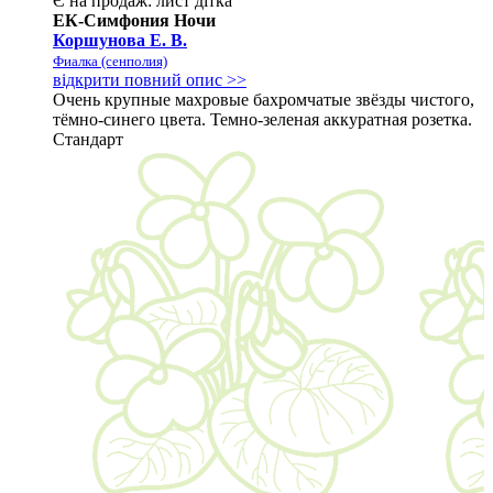
Є на продаж:
лист
дітка
ЕК-Симфония Ночи
Коршунова Е. В.
Фиалка (сенполия)
відкрити повний опис >>
Очень крупные махровые бахромчатые звёзды чистого,
тёмно-синего цвета. Темно-зеленая аккуратная розетка.
Стандарт