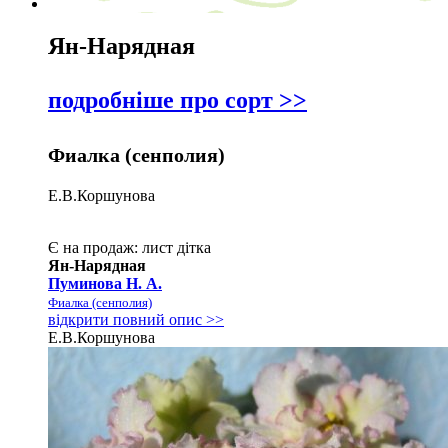
Ян-Нарядная
подробніше про сорт >>
Фиалка (сенполия)
Е.В.Коршунова
Є на продаж:
лист
дітка
Ян-Нарядная
Пуминова Н. А.
Фиалка (сенполия)
відкрити повний опис >>
Е.В.Коршунова