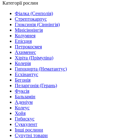
Категорії рослин
Фіалка (Сенполія)
Стрептокарпус
Глоксинія (Сіннінгія)
Мінісіннінгія
Колумнея
Епісция
Петрокосмея
Ахименес
Хіріта (Прімуліна)
Колерія
Гипоцирта (Нематантус)
Есхінантус
Бегонія
Пеларгонія (Герань)
Фуксія
Бальзамін
Аденіум
Колеус
Хойя
Гибискус
Суккулент
Інші рослини
Супутні товари