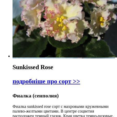
Sunkissed Rose
подробніше про сорт >>
Фиалка (сенполия)
Фиалка sunkissed rose сорт с махровыми кружевными
палево-желтыми цветами. В центре соцветия
расположен темный глазок. Края цветка темно-розовые.