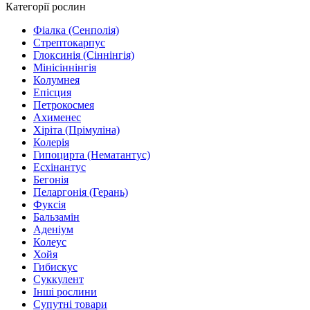
Категорії рослин
Фіалка (Сенполія)
Стрептокарпус
Глоксинія (Сіннінгія)
Мінісіннінгія
Колумнея
Епісция
Петрокосмея
Ахименес
Хіріта (Прімуліна)
Колерія
Гипоцирта (Нематантус)
Есхінантус
Бегонія
Пеларгонія (Герань)
Фуксія
Бальзамін
Аденіум
Колеус
Хойя
Гибискус
Суккулент
Інші рослини
Супутні товари