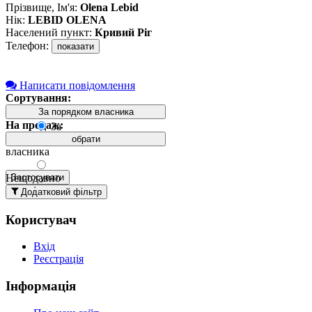
Прізвище, Ім'я:
Olena Lebid
Нік:
LEBID OLENA
Населений пункт:
Кривий Ріг
Телефон:
показати
Написати повідомлення
Сортування:
За порядком власника
На продаж:
За
порядком
обрати
власника
Нещодавно
Застосувати
додані
Додатковий фільтр
вгорі
Користувач
Давно
додані
Вхід
вгорі
Реєстрація
За
назвою А-
Інформація
Я
За