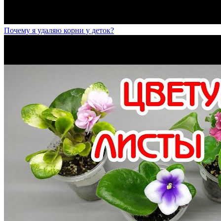
Почему я удаляю корни у деток?