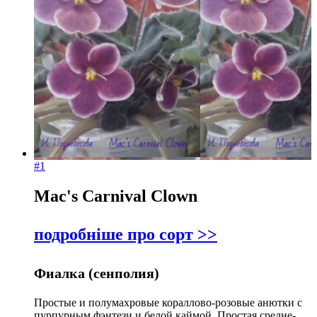
#1
Mac's Carnival Clown
подробніше про сорт >>
Фиалка (сенполия)
Простые и полумахровые кораллово-розовые анютки с
пурпурным фэнтези и белой каймой. Простая средне-