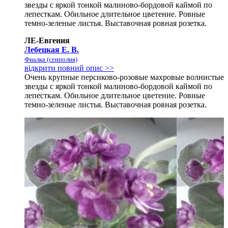
звезды с яркой тонкой малиново-бордовой каймой по
лепесткам. Обильное длительное цветение. Ровные
темно-зеленые листья. Выставочная ровная розетка.
ЛЕ-Евгения
Лебецкая Е. В.
Фиалка (сенполия)
відкрити повний опис >>
Очень крупные персиково-розовые махровые волнистые
звезды с яркой тонкой малиново-бордовой каймой по
лепесткам. Обильное длительное цветение. Ровные
темно-зеленые листья. Выставочная ровная розетка.