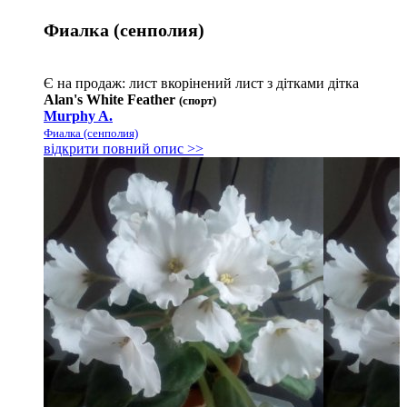
Фиалка (сенполия)
Є на продаж:
лист
вкорінений лист з дітками
дітка
Alan's White Feather
(спорт)
Murphy A.
Фиалка (сенполия)
відкрити повний опис >>