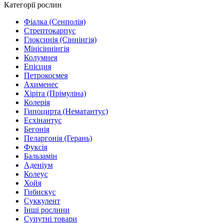
Категорії рослин
Фіалка (Сенполія)
Стрептокарпус
Глоксинія (Сіннінгія)
Мінісіннінгія
Колумнея
Епісция
Петрокосмея
Ахименес
Хіріта (Прімуліна)
Колерія
Гипоцирта (Нематантус)
Есхінантус
Бегонія
Пеларгонія (Герань)
Фуксія
Бальзамін
Аденіум
Колеус
Хойя
Гибискус
Суккулент
Інші рослини
Супутні товари