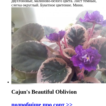
двухтоновые, малиново-белого цвета. Лист тёмный,
слегка округлый. Букетное цветение. Мини.
Cajun's Beautiful Oblivion
подробніше про сорт >>