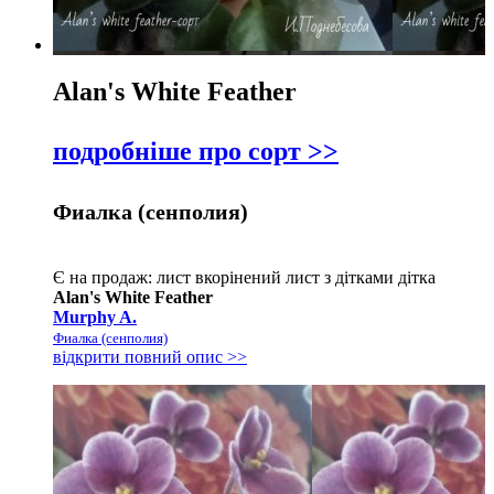
Alan's White Feather
подробніше про сорт >>
Фиалка (сенполия)
Є на продаж:
лист
вкорінений лист з дітками
дітка
Alan's White Feather
Murphy A.
Фиалка (сенполия)
відкрити повний опис >>