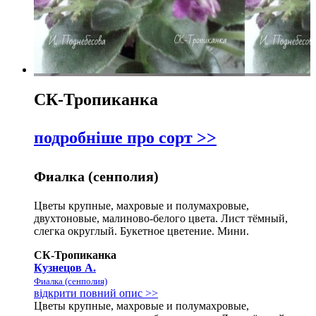
СК-Тропиканка
подробніше про сорт >>
Фиалка (сенполия)
Цветы крупные, махровые и полумахровые,
двухтоновые, малиново-белого цвета. Лист тёмный,
слегка округлый. Букетное цветение. Мини.
СК-Тропиканка
Кузнецов А.
Фиалка (сенполия)
відкрити повний опис >>
Цветы крупные, махровые и полумахровые,