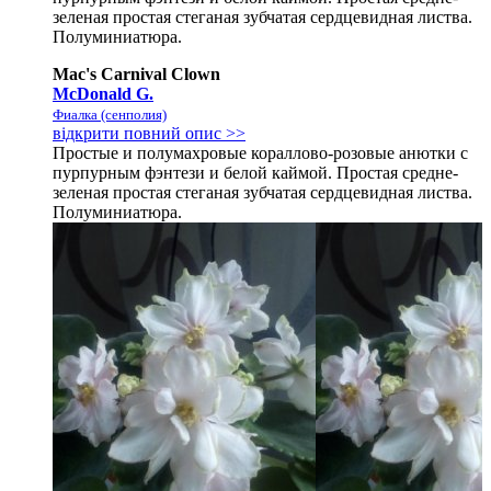
зеленая простая стеганая зубчатая сердцевидная листва.
Полуминиатюра.
Mac's Carnival Clown
McDonald G.
Фиалка (сенполия)
відкрити повний опис >>
Простые и полумахровые кораллово-розовые анютки с
пурпурным фэнтези и белой каймой. Простая средне-
зеленая простая стеганая зубчатая сердцевидная листва.
Полуминиатюра.