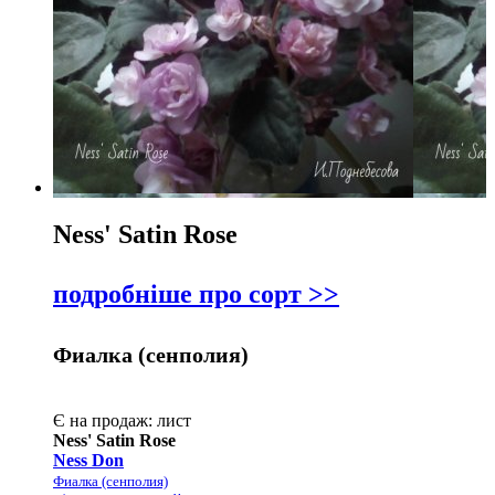
назвою Я-
А
Ness' Satin Rose
подробніше про сорт >>
Фиалка (сенполия)
Є на продаж:
лист
Ness' Satin Rose
Ness Don
Фиалка (сенполия)