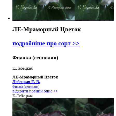
ЛЕ-Мраморный Цветок
подробніше про сорт >>
Фиалка (сенполия)
Е.Лебецкая
ЛЕ-Мраморный Цветок
Лебецкая Е. В.
Фиалка (сенполия)
відкрити повний опис >>
Е.Лебецкая