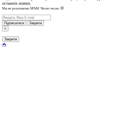
останніх новин.
Ми не розсилаємо SPAM. Чесно чесно.
Підписатися
Закрити
×
Закрити