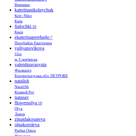
Винница
katerinanikolaychuk
Keit- Niko
Київ
fialochki
16
Киев
ekaterinaperebajlo
7
Перебайло Екатерина
yuliyanovikova
Ulia
м. Слов'янськ
valentinavasyuta
Фіалкапіл
Кіровоградська обл. ПЕТРОВЕ
natalish
NataliSh
Кривой Рог
natasav
flowersolya
10
Olya
Львов
zinaidakosareva
olgakoroleva
Рыбка Ольга
Николаев