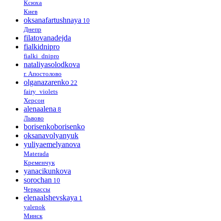
Ксюха
Киев
oksanafartushnaya
10
Днепр
filatovanadejda
fialkidnipro
fialki_dnipro
nataliyasolodkova
г. Апостолово
olganazarenko
22
fairy_violets
Херсон
alenaalena
8
Львово
borisenkoborisenko
oksanavolyanyuk
yuliyaemelyanova
Materada
Кременчук
yanacikunkova
sorochan
10
Черкассы
elenaalshevskaya
1
yalenok
Минск