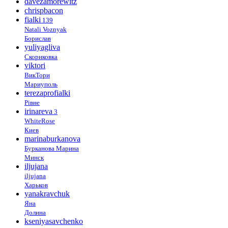
davezamorewitz
chrispbacon
fialki
139
Natali Voznyak
Борислав
yuliyagliva
Скориковка
viktori
ВикТори
Мариуполь
terezaprofialki
Рівне
irinareva
3
WhiteRose
Киев
marinaburkanova
Бурканова Марина
Минск
iljujana
iljujana
Харьков
yanakravchuk
Яна
Долина
kseniyasavchenko