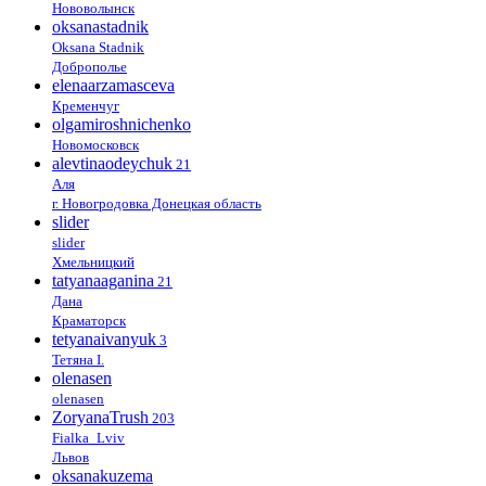
Нововолынск
oksanastadnik
Oksana Stadnik
Доброполье
elenaarzamasceva
Кременчуг
olgamiroshnichenko
Новомосковск
alevtinaodeychuk
21
Аля
г. Новогродовка Донецкая область
slider
slider
Хмельницкий
tatyanaaganina
21
Дана
Краматорск
tetyanaivanyuk
3
Тетяна І.
olenasen
olenasen
ZoryanaTrush
203
Fialka_Lviv
Львов
oksanakuzema