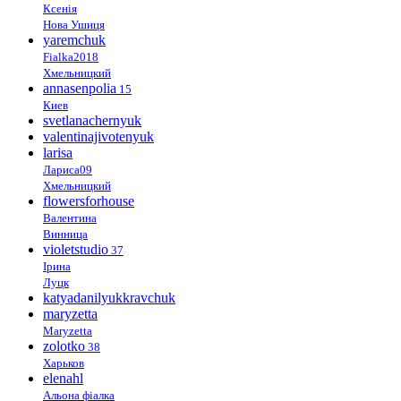
Ксенія
Нова Ушиця
yaremchuk
Fialka2018
Хмельницкий
annasenpolia
15
Киев
svetlanachernyuk
valentinajivotenyuk
larisa
Лариса09
Хмельницкий
flowersforhouse
Валентина
Винница
violetstudio
37
Ірина
Луцк
katyadanilyukkravchuk
maryzetta
Maryzetta
zolotko
38
Харьков
elenahl
Альона фіалка