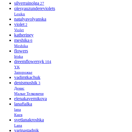
silverrainolga
27
olesyauzundereviolets
Lesikn
natalyavolyanska
violet
2
Violet
katheriney
meshika
6
Meshika
flowers
Iriska
dreemflowersyk
104
Y.K
Запорожье
vadimtkachuk
denismushik
3
Денис
Малые Телковичи
elenakavernikova
lanafialka
lana
Киев
svetlanakroshka
Lana
yarinastadnik