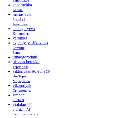
Запорожье
kaparochka
Kapara
mariasteven
Mars123
Алтестово
alenaguryeva
Конецполь
veronika
evgeniyayashkova
53
Евгения
Рени
irinaogorodnik
oksanacherevko
Тернополь
viktoriyaanatolevna
39
ВикТори
Мариуполь
vikarudyak
Овидиополь
simban
SimbaN
violafan
230
violafan_АБ
Святопетровское