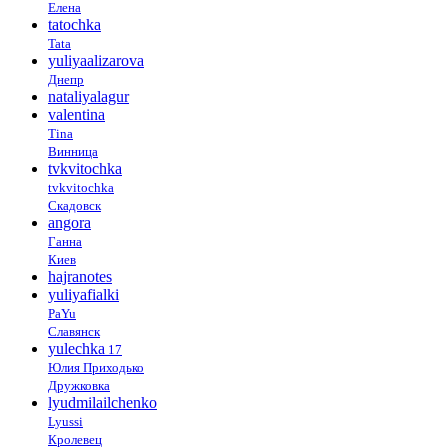
Елена
tatochka
Tata
yuliyaalizarova
Днепр
nataliyalagur
valentina
Tina
Винница
tvkvitochka
tvkvitochka
Скадовск
angora
Ганна
Киев
hajranotes
yuliyafialki
PaYu
Славянск
yulechka
17
Юлия Приходько
Дружковка
lyudmilailchenko
Lyussi
Кролевец