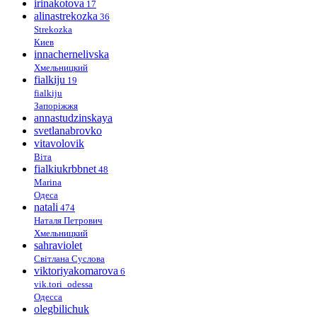
irinakotova
17
alinastrekozka
36
Strekozka
Киев
innachernelivska
Хмельницкий
fialkiju
19
fialkiju
Запоріжжя
annastudzinskaya
svetlanabrovko
vitavolovik
Віта
fialkiukrbbnet
48
Marina
Одеса
natali
474
Наталя Петрович
Хмельницкий
sahraviolet
Світлана Суслова
viktoriyakomarova
6
vik.tori_odessa
Одесса
olegbilichuk