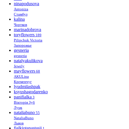
ninapodusova
Antoniza
Стамбул
kalina
Чортков
marinadobrova
toryflowers
189
Pilipchuk Victoria
Запорожье
gesneria
gesneria
natalyakulikova
Jewely
mayflowers
68
AKULina
Кременчуг
lyudmilashpak
ksyushagodarenko
panifialka
3
Вікторія Зуб
Луцк
nataliabuno
55
NataliaBuno
Львов
fialkiotanastasii
1