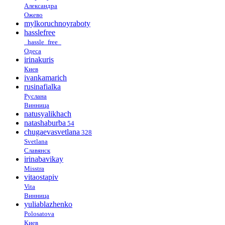
Александра
Ожево
mylkoruchnoyraboty
hasslefree
_hassle_free_
Одеса
irinakuris
Киев
ivankamarich
rusinafialka
Руслана
Винница
natusyalikhach
natashaburba
54
chugaevasvetlana
328
Svetlana
Славянск
irinabavikay
Misstra
vitaostapiv
Vita
Винница
yuliablazhenko
Polosatova
Киев