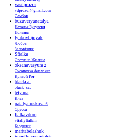
vasilprozor
vdprozor@gmail.com
Самбор
buzuveryanatalya
Наталья Бузуверя
Полтава
lyubovhijnyak
Любов
Запоріжжя
Sfialka
Светлана Жилина
oksanavasyura
2
Оксаночка-фиалочка
Кривой Рог
blackcat
black_cat
tetyana
Киев
natalyanoskova
6
Одесса
fialkavdom
vitaliyfialkin
Бердянск
maritabelashuk
ireneflowerswiolets