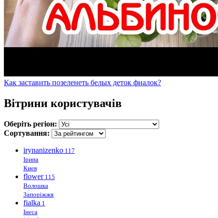
Как заставить позеленеть белых деток фиалок?
Вітрини користувачів
Оберіть регіон:
Сортування:
irynanizenko
117
Ірина
Киев
flower
115
Волошка
Запоріжжя
fialka
1
Інеса