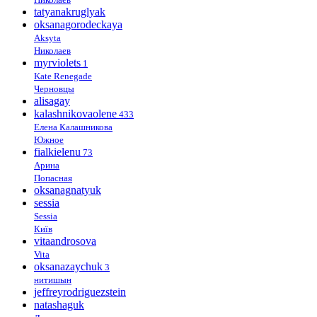
tatyanakruglyak
oksanagorodeckaya
Aksyta
Николаев
myrviolets
1
Kate Renegade
Черновцы
alisagay
kalashnikovaolene
433
Елена Калашникова
Южное
fialkielenu
73
Арина
Попасная
oksanagnatyuk
sessia
Sessia
Київ
vitaandrosova
Vita
oksanazaychuk
3
нитишын
jeffreyrodriguezstein
natashaguk