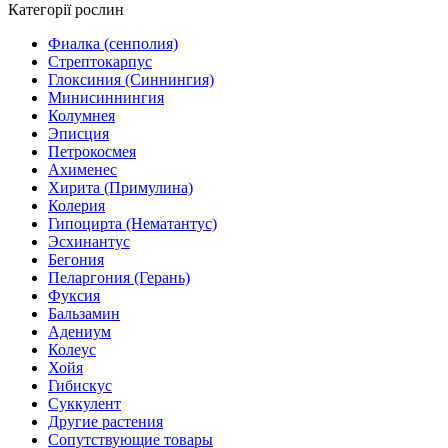
Категорії рослин
Фиалка (сенполия)
Стрептокарпус
Глоксиния (Синнингия)
Минисиннингия
Колумнея
Эписция
Петрокосмея
Ахименес
Хирита (Примулина)
Колерия
Гипоцирта (Нематантус)
Эсхинантус
Бегония
Пеларгония (Герань)
Фуксия
Бальзамин
Адениум
Колеус
Хойя
Гибискус
Суккулент
Другие растения
Сопутствующие товары