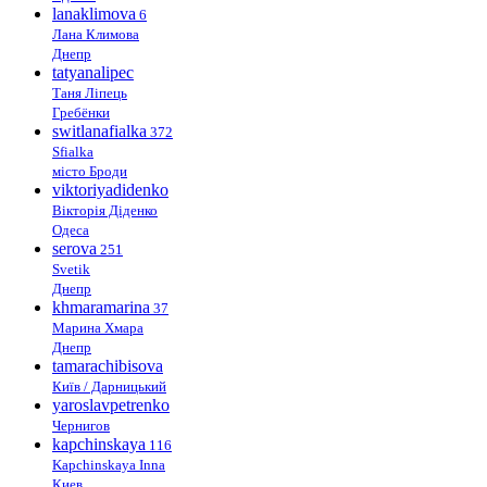
lanaklimova
6
Лана Климова
Днепр
tatyanalipec
Таня Ліпець
Гребёнки
switlanafialka
372
Sfialka
місто Броди
viktoriyadidenko
Вікторія Діденко
Одеса
serova
251
Svetik
Днепр
khmaramarina
37
Марина Хмара
Днепр
tamarachibisova
Київ / Дарницький
yaroslavpetrenko
Чернигов
kapchinskaya
116
Kapchinskaya Inna
Киев