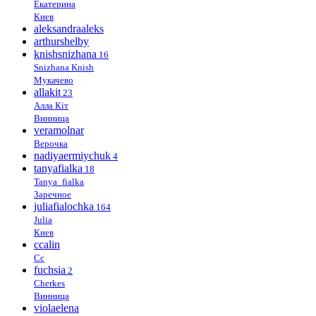
Екатерина
Киев
aleksandraaleks
arthurshelby
knishsnizhana
16
Snizhana Knish
Мукачево
allakit
23
Алла Кіт
Винница
veramolnar
Верочка
nadiyaermiychuk
4
tanyafialka
18
Tanya_fialka
Заречное
juliafialochka
164
Julia
Киев
ccalin
Cc
fuchsia
2
Cherkes
Винница
violaelena