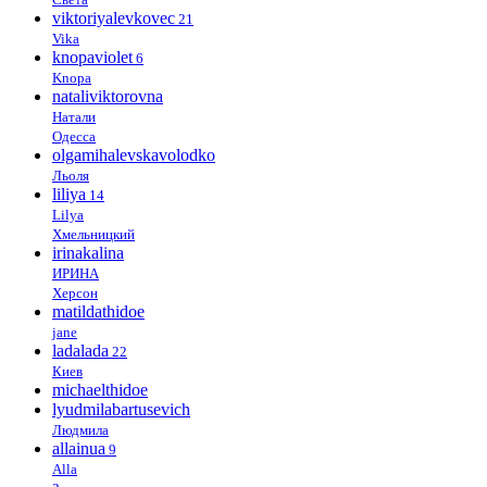
viktoriyalevkovec
21
Vika
knopaviolet
6
Knopa
nataliviktorovna
Натали
Одесса
olgamihalevskavolodko
Льоля
liliya
14
Lilya
Хмельницкий
irinakalina
ИРИНА
Херсон
matildathidoe
jane
ladalada
22
Киев
michaelthidoe
lyudmilabartusevich
Людмила
allainua
9
Alla