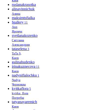
Київ
ruslanakrasotka
alinavinnichuk
Алина
maksimtsfialka
fgallery
11
Ann
Яремче
svetlanakozenko
Світлана
Александрия
tataselena
3
TaTa S,
Киев
galinahudenko
irinakuznecova
11
Киев
nadynifialochku
1
Nadya
Черновцы
kvitkaflora
5
kvitka_flora
Погребы
tatyanayaremich
Киев