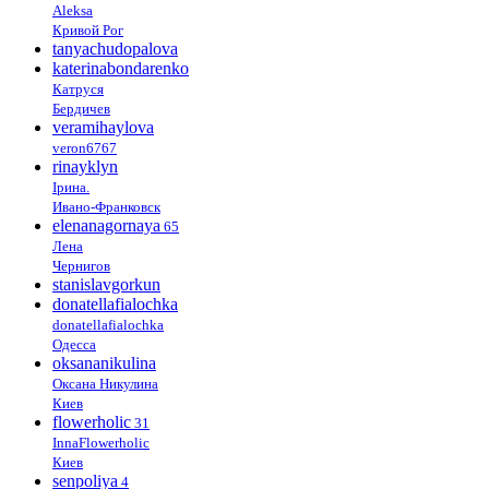
Aleksa
Кривой Рог
tanyachudopalova
katerinabondarenko
Катруся
Бердичев
veramihaylova
veron6767
rinayklyn
Ірина.
Ивано-Франковск
elenanagornaya
65
Лена
Чернигов
stanislavgorkun
donatellafialochka
donatellafialochka
Одесса
oksananikulina
Оксана Никулина
Киев
flowerholic
31
InnaFlowerholic
Киев
senpoliya
4