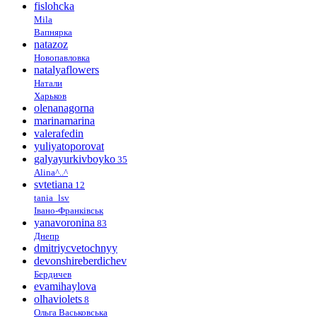
fislohcka
Mila
Вапнярка
natazoz
Новопавловка
natalyaflowers
Натали
Харьков
olenanagorna
marinamarina
valerafedin
yuliyatoporovat
galyayurkivboyko
35
Alina^..^
svtetiana
12
tania_lsv
Івано-Франківськ
yanavoronina
83
Днепр
dmitriycvetochnyy
devonshireberdichev
Бердичев
evamihaylova
olhaviolets
8
Ольга Васьковська