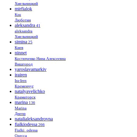
Хмельницкий
mirfialok
Ksu
Люботин
aleksandra
41
aleksandra
Хмельницкий
simina
25
Киев
ninnet
Костюченко Нина Алексеевна
Вишгород
yaroslavamarkiv
irairen
Ira-Iren
Кременчуг
natalyavelichko
Краматорск
marina
136
Marina
Днепр
natalialeksandrovna
fialkiodessa
266
Fialki_odessa
Одесса