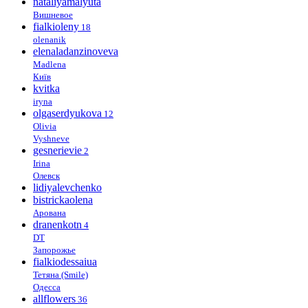
nataliyamalyuta
Вишневое
fialkioleny
18
olenanik
elenaladanzinoveva
Madlena
Київ
kvitka
iryna
olgaserdyukova
12
Olivia
Vyshneve
gesnerievie
2
Irina
Олевск
lidiyalevchenko
bistrickaolena
Арована
dranenkotn
4
DT
Запорожье
fialkiodessaiua
Тетяна (Smile)
Одесса
allflowers
36