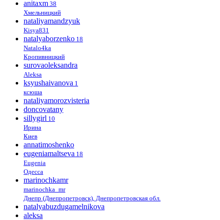
anitaxm
38
Хмельницкий
nataliyamandzyuk
Kisya831
natalyaborzenko
18
Natalo4ka
Кропивницкий
surovaoleksandra
Aleksa
ksyushaivanova
1
ксюша
nataliyamorozvisteria
doncovatany
sillygirl
10
Ирина
Киев
annatimoshenko
eugeniamaltseva
18
Eugenia
Одесса
marinochkamr
marinochka_mr
Днепр (Днепропетровск), Днепропетровская обл.
natalyabuzdugamelnikova
aleksa