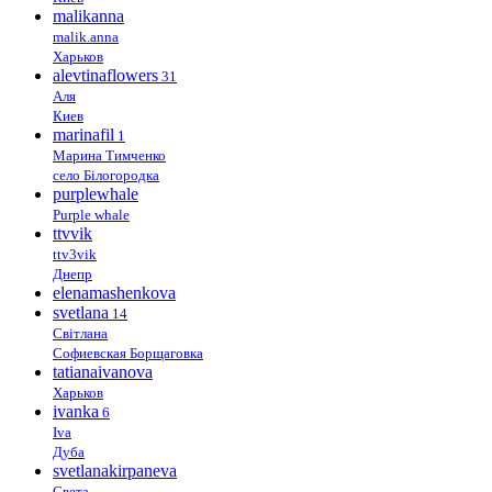
malikanna
malik.anna
Харьков
alevtinaflowers
31
Аля
Киев
marinafil
1
Марина Тимченко
село Білогородка
purplewhale
Purple whale
ttvvik
ttv3vik
Днепр
elenamashenkova
svetlana
14
Світлана
Софиевская Борщаговка
tatianaivanova
Харьков
ivanka
6
Iva
Дуба
svetlanakirpaneva
Света