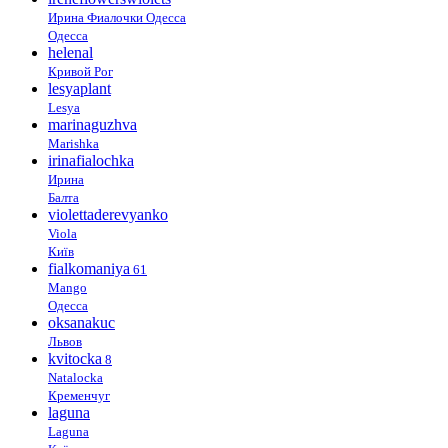
Ирина Фиалочки Одесса
Одесса
helenal
Кривой Рог
lesyaplant
Lesya
marinaguzhva
Marishka
irinafialochka
Ирина
Балта
violettaderevyanko
Viola
Київ
fialkomaniya
61
Mango
Одесса
oksanakuc
Львов
kvitocka
8
Natalocka
Кременчуг
laguna
Laguna