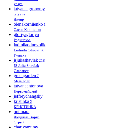
yasya
tatyanaagronomy
tatyana
Днепр
olenakorniienko
1
Олена Корнієнко
gloriyagloriya
Родинское
ludmilaodnovolik
Ludmila Odnovilik
Глеваха
jsjuliashavlak
218
JS-Julia Shavlak
Славянск
greengarden
7
Міла Брац
tatyanaantonova
Первомайский
jeffreychangsky
kristinka
2
КРИСТИНКА
optimara
Людмила Ворко
Стрый
chariyamuray