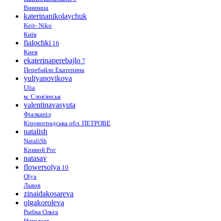
Винница
katerinanikolaychuk
Keit- Niko
Київ
fialochki
16
Киев
ekaterinaperebajlo
7
Перебайло Екатерина
yuliyanovikova
Ulia
м. Слов'янськ
valentinavasyuta
Фіалкапіл
Кіровоградська обл. ПЕТРОВЕ
natalish
NataliSh
Кривой Рог
natasav
flowersolya
10
Olya
Львов
zinaidakosareva
olgakoroleva
Рыбка Ольга
Николаев