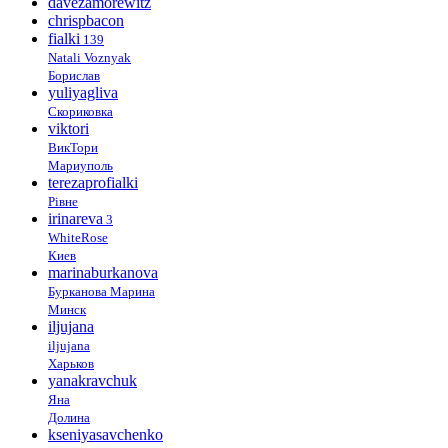
davezamorewitz
chrispbacon
fialki
139
Natali Voznyak
Борислав
yuliyagliva
Скориковка
viktori
ВикТори
Мариуполь
terezaprofialki
Рівне
irinareva
3
WhiteRose
Киев
marinaburkanova
Бурканова Марина
Минск
iljujana
iljujana
Харьков
yanakravchuk
Яна
Долина
kseniyasavchenko