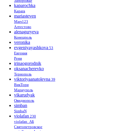
Запорожье
kaparochka
Kapara
mariasteven
Mars123
Алтестово
alenaguryeva
Конецполь
veronika
evgeniyayashkova
53
Евгения
Рени
irinaogorodnik
oksanacherevko
Тернополь
viktoriyaanatolevna
39
ВикТори
Мариуполь
vikarudyak
Овидиополь
simban
SimbaN
violafan
230
violafan_АБ
Святопетровское