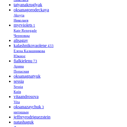
tatyanakruglyak
oksanagorodeckaya
Aksyta
Николаев
myrviolets
1
Kate Renegade
Черновцы
alisagay
kalashnikovaolene
433
Елена Калашникова
Южное
fialkielenu
73
Арина
Попасная
oksanagnatyuk
sessia
Sessia
Київ
vitaandrosova
Vita
oksanazaychuk
3
нитишын
jeffreyrodriguezstein
natashaguk