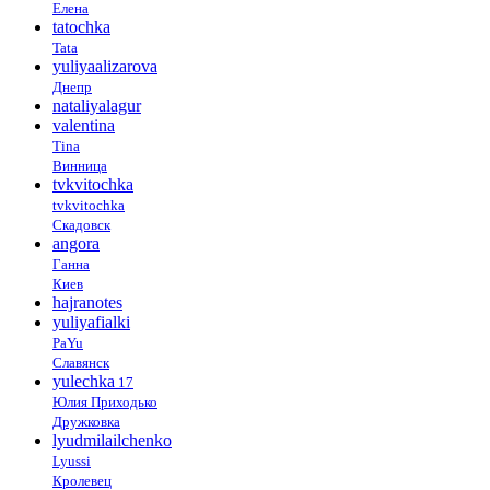
Елена
tatochka
Tata
yuliyaalizarova
Днепр
nataliyalagur
valentina
Tina
Винница
tvkvitochka
tvkvitochka
Скадовск
angora
Ганна
Киев
hajranotes
yuliyafialki
PaYu
Славянск
yulechka
17
Юлия Приходько
Дружковка
lyudmilailchenko
Lyussi
Кролевец