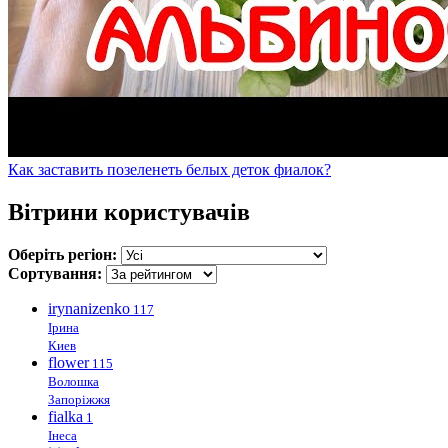
Как заставить позеленеть белых деток фиалок?
Вітрини користувачів
Оберіть регіон:
Сортування:
irynanizenko
117
Ірина
Киев
flower
115
Волошка
Запоріжжя
fialka
1
Інеса