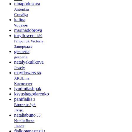
ninapodusova
Antoniza
Стамбул
kalina
Чортков
marinadobrova
toryflowers
189
Pilipchuk Victoria
Запорожье
gesneria
gesneria
natalyakulikova
Jewely
mayflowers
68
AKULina
Кременчуг
lyudmilashpak
ksyushagodarenko
panifialka
3
Вікторія Зуб
Луцк
nataliabuno
55
NataliaBuno
Львов
fialkiotanastasii
1