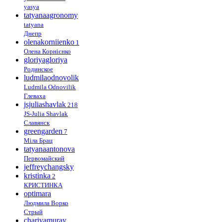
yasya
tatyanaagronomy
tatyana
Днепр
olenakorniienko
1
Олена Корнієнко
gloriyagloriya
Родинское
ludmilaodnovolik
Ludmila Odnovilik
Глеваха
jsjuliashavlak
218
JS-Julia Shavlak
Славянск
greengarden
7
Міла Брац
tatyanaantonova
Первомайский
jeffreychangsky
kristinka
2
КРИСТИНКА
optimara
Людмила Ворко
Стрый
chariyamuray