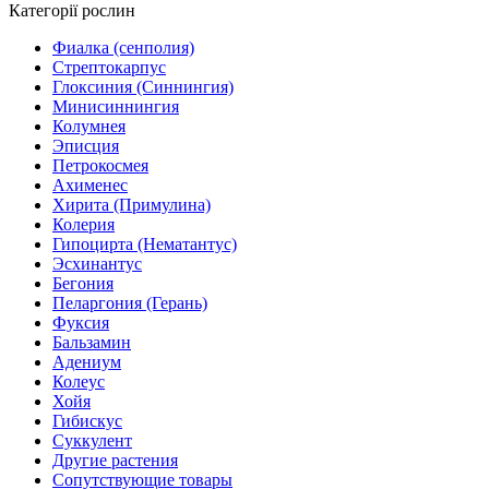
Категорії рослин
Фиалка (сенполия)
Стрептокарпус
Глоксиния (Синнингия)
Минисиннингия
Колумнея
Эписция
Петрокосмея
Ахименес
Хирита (Примулина)
Колерия
Гипоцирта (Нематантус)
Эсхинантус
Бегония
Пеларгония (Герань)
Фуксия
Бальзамин
Адениум
Колеус
Хойя
Гибискус
Суккулент
Другие растения
Сопутствующие товары