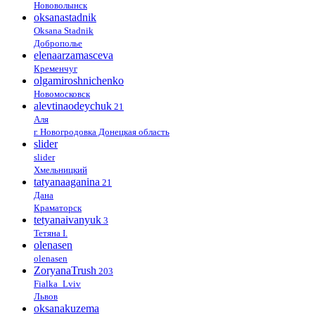
Нововолынск
oksanastadnik
Oksana Stadnik
Доброполье
elenaarzamasceva
Кременчуг
olgamiroshnichenko
Новомосковск
alevtinaodeychuk
21
Аля
г. Новогродовка Донецкая область
slider
slider
Хмельницкий
tatyanaaganina
21
Дана
Краматорск
tetyanaivanyuk
3
Тетяна І.
olenasen
olenasen
ZoryanaTrush
203
Fialka_Lviv
Львов
oksanakuzema