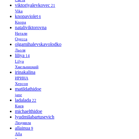
viktoriyalevkovec
21
Vika
knopaviolet
6
Knopa
nataliviktorovna
Натали
Одесса
olgamihalevskavolodko
Льоля
liliya
14
Lilya
Хмельницкий
irinakalina
ИРИНА
Херсон
matildathidoe
jane
ladalada
22
Киев
michaelthidoe
lyudmilabartusevich
Людмила
allainua
9
Alla