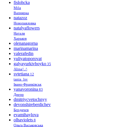
fislohcka
Mila
Вапнярка
natazoz
Новопавловка
natalyaflowers
Натали
Харьков
olenanagorna
marinamarina
valerafedin
yuliyatoporovat
galyayurkivboyko
35
Alina^..^
svtetiana
12
tania_lsv
Івано-Франківськ
yanavoronina
83
Днепр
dmitriycvetochnyy
devonshireberdichev
Бердичев
evamihaylova
olhaviolets
8
Ольга Васьковська