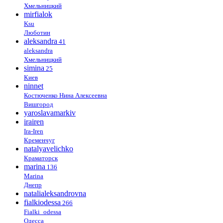
Хмельницкий
mirfialok
Ksu
Люботин
aleksandra
41
aleksandra
Хмельницкий
simina
25
Киев
ninnet
Костюченко Нина Алексеевна
Вишгород
yaroslavamarkiv
irairen
Ira-Iren
Кременчуг
natalyavelichko
Краматорск
marina
136
Marina
Днепр
natalialeksandrovna
fialkiodessa
266
Fialki_odessa
Одесса