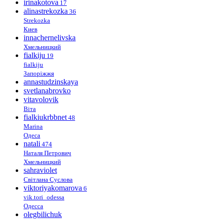
irinakotova
17
alinastrekozka
36
Strekozka
Киев
innachernelivska
Хмельницкий
fialkiju
19
fialkiju
Запоріжжя
annastudzinskaya
svetlanabrovko
vitavolovik
Віта
fialkiukrbbnet
48
Marina
Одеса
natali
474
Наталя Петрович
Хмельницкий
sahraviolet
Світлана Суслова
viktoriyakomarova
6
vik.tori_odessa
Одесса
olegbilichuk