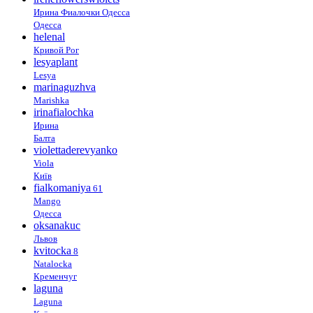
Ирина Фиалочки Одесса
Одесса
helenal
Кривой Рог
lesyaplant
Lesya
marinaguzhva
Marishka
irinafialochka
Ирина
Балта
violettaderevyanko
Viola
Київ
fialkomaniya
61
Mango
Одесса
oksanakuc
Львов
kvitocka
8
Natalocka
Кременчуг
laguna
Laguna