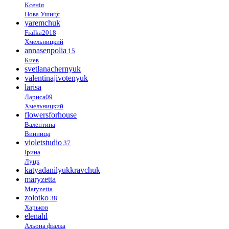
Ксенія
Нова Ушиця
yaremchuk
Fialka2018
Хмельницкий
annasenpolia
15
Киев
svetlanachernyuk
valentinajivotenyuk
larisa
Лариса09
Хмельницкий
flowersforhouse
Валентина
Винница
violetstudio
37
Ірина
Луцк
katyadanilyukkravchuk
maryzetta
Maryzetta
zolotko
38
Харьков
elenahl
Альона фіалка