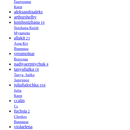
Екатерина
Киев
aleksandraaleks
arthurshelby
knishsnizhana
16
Snizhana Knish
Мукачево
allakit
23
Алла Кіт
Винница
veramolnar
Верочка
nadiyaermiychuk
4
tanyafialka
18
Tanya_fialka
Заречное
juliafialochka
164
Julia
Киев
ccalin
Cc
fuchsia
2
Cherkes
Винница
violaelena