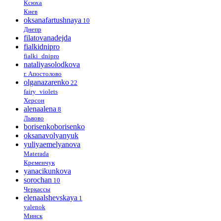
Ксюха
Киев
oksanafartushnaya
10
Днепр
filatovanadejda
fialkidnipro
fialki_dnipro
nataliyasolodkova
г. Апостолово
olganazarenko
22
fairy_violets
Херсон
alenaalena
8
Львово
borisenkoborisenko
oksanavolyanyuk
yuliyaemelyanova
Materada
Кременчук
yanacikunkova
sorochan
10
Черкассы
elenaalshevskaya
1
yalenok
Минск