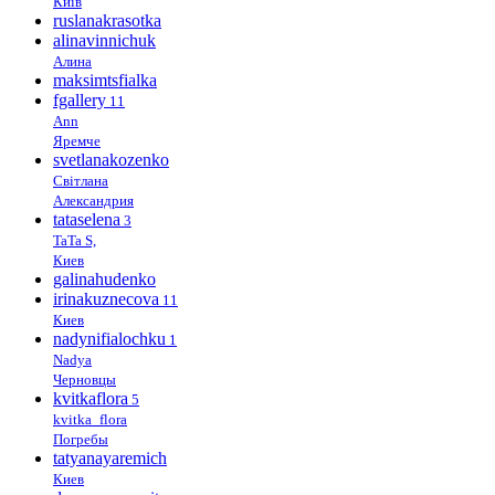
Київ
ruslanakrasotka
alinavinnichuk
Алина
maksimtsfialka
fgallery
11
Ann
Яремче
svetlanakozenko
Світлана
Александрия
tataselena
3
TaTa S,
Киев
galinahudenko
irinakuznecova
11
Киев
nadynifialochku
1
Nadya
Черновцы
kvitkaflora
5
kvitka_flora
Погребы
tatyanayaremich
Киев