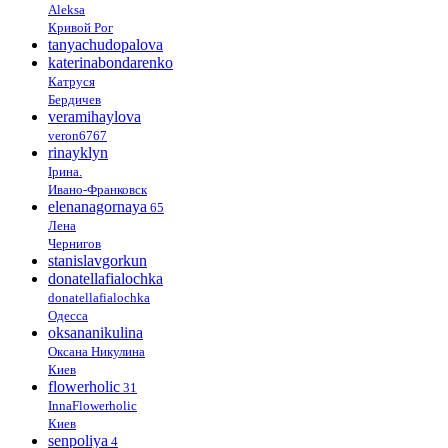
Aleksa
Кривой Рог
tanyachudopalova
katerinabondarenko
Катруся
Бердичев
veramihaylova
veron6767
rinayklyn
Ірина.
Ивано-Франковск
elenanagornaya
65
Лена
Чернигов
stanislavgorkun
donatellafialochka
donatellafialochka
Одесса
oksananikulina
Оксана Никулина
Киев
flowerholic
31
InnaFlowerholic
Киев
senpoliya
4