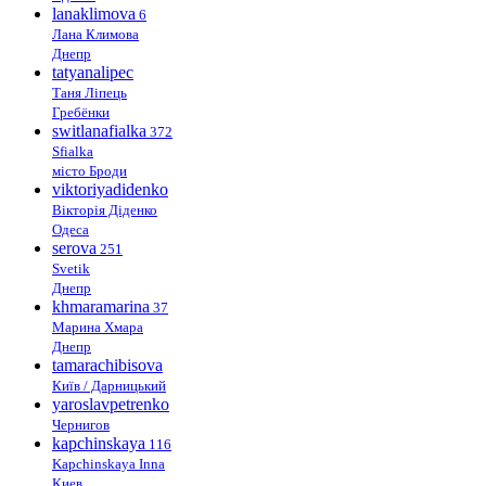
lanaklimova
6
Лана Климова
Днепр
tatyanalipec
Таня Ліпець
Гребёнки
switlanafialka
372
Sfialka
місто Броди
viktoriyadidenko
Вікторія Діденко
Одеса
serova
251
Svetik
Днепр
khmaramarina
37
Марина Хмара
Днепр
tamarachibisova
Київ / Дарницький
yaroslavpetrenko
Чернигов
kapchinskaya
116
Kapchinskaya Inna
Киев