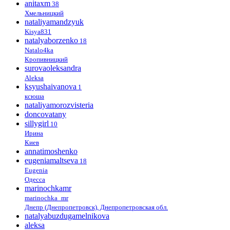
anitaxm
38
Хмельницкий
nataliyamandzyuk
Kisya831
natalyaborzenko
18
Natalo4ka
Кропивницкий
surovaoleksandra
Aleksa
ksyushaivanova
1
ксюша
nataliyamorozvisteria
doncovatany
sillygirl
10
Ирина
Киев
annatimoshenko
eugeniamaltseva
18
Eugenia
Одесса
marinochkamr
marinochka_mr
Днепр (Днепропетровск), Днепропетровская обл.
natalyabuzdugamelnikova
aleksa