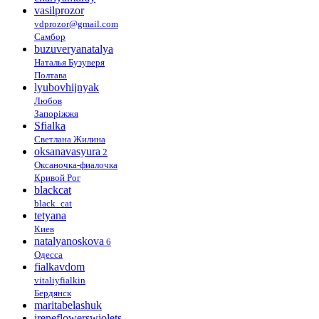
vasilprozor
vdprozor@gmail.com
Самбор
buzuveryanatalya
Наталья Бузуверя
Полтава
lyubovhijnyak
Любов
Запоріжжя
Sfialka
Светлана Жилина
oksanavasyura
2
Оксаночка-фиалочка
Кривой Рог
blackcat
black_cat
tetyana
Киев
natalyanoskova
6
Одесса
fialkavdom
vitaliyfialkin
Бердянск
maritabelashuk
ireneflowerswiolets