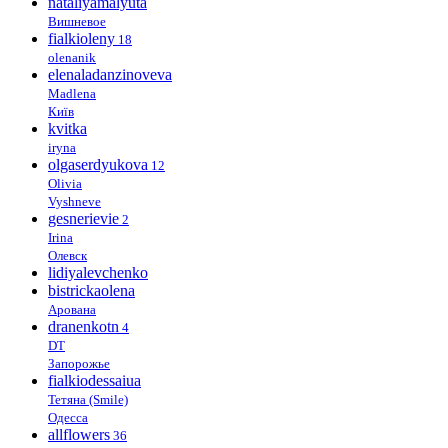
nataliyamalyuta
Вишневое
fialkioleny
18
olenanik
elenaladanzinoveva
Madlena
Київ
kvitka
iryna
olgaserdyukova
12
Olivia
Vyshneve
gesnerievie
2
Irina
Олевск
lidiyalevchenko
bistrickaolena
Арована
dranenkotn
4
DT
Запорожье
fialkiodessaiua
Тетяна (Smile)
Одесса
allflowers
36