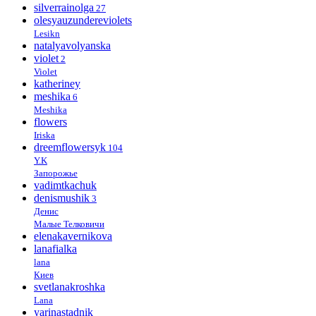
silverrainolga
27
olesyauzundereviolets
Lesikn
natalyavolyanska
violet
2
Violet
katheriney
meshika
6
Meshika
flowers
Iriska
dreemflowersyk
104
Y.K
Запорожье
vadimtkachuk
denismushik
3
Денис
Малые Телковичи
elenakavernikova
lanafialka
lana
Киев
svetlanakroshka
Lana
yarinastadnik