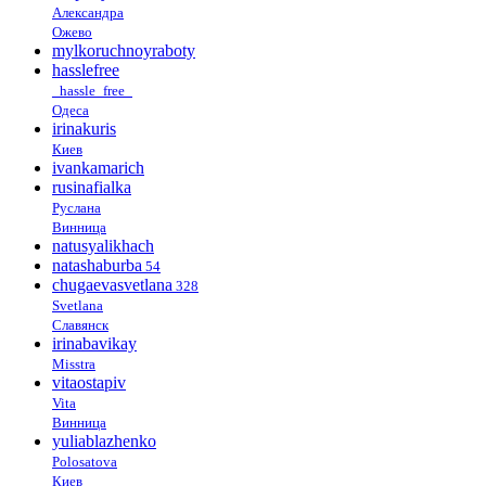
Александра
Ожево
mylkoruchnoyraboty
hasslefree
_hassle_free_
Одеса
irinakuris
Киев
ivankamarich
rusinafialka
Руслана
Винница
natusyalikhach
natashaburba
54
chugaevasvetlana
328
Svetlana
Славянск
irinabavikay
Misstra
vitaostapiv
Vita
Винница
yuliablazhenko
Polosatova
Киев