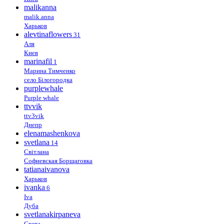
malikanna
malik.anna
Харьков
alevtinaflowers
31
Аля
Киев
marinafil
1
Марина Тимченко
село Білогородка
purplewhale
Purple whale
ttvvik
ttv3vik
Днепр
elenamashenkova
svetlana
14
Світлана
Софиевская Борщаговка
tatianaivanova
Харьков
ivanka
6
Iva
Дуба
svetlanakirpaneva
Света