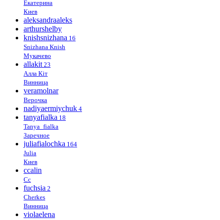
Екатерина
Киев
aleksandraaleks
arthurshelby
knishsnizhana
16
Snizhana Knish
Мукачево
allakit
23
Алла Кіт
Винница
veramolnar
Верочка
nadiyaermiychuk
4
tanyafialka
18
Tanya_fialka
Заречное
juliafialochka
164
Julia
Киев
ccalin
Cc
fuchsia
2
Cherkes
Винница
violaelena