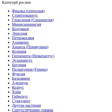
Категорії рослин
Фиалка (сенполия)
Стрептокарпус
Глоксиния (Синнингия)
Минисиннингия
Колумнея
Эписция
Петрокосмея
Ахименес
Хирита (Примулина)
Колерия
Гипоцирта (Нематантус)
Эсхинантус
Бегония
Пеларгония (Герань)
Фуксия
Бальзамин
Адениум
Колеус
Хойя
Гибискус
Суккулент
Другие растения
Сопутствующие товары