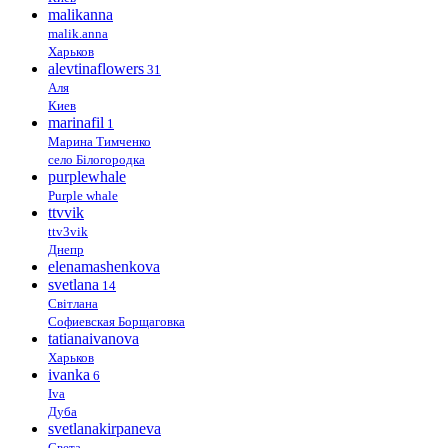
malikanna
malik.anna
Харьков
alevtinaflowers
31
Аля
Киев
marinafil
1
Марина Тимченко
село Білогородка
purplewhale
Purple whale
ttvvik
ttv3vik
Днепр
elenamashenkova
svetlana
14
Світлана
Софиевская Борщаговка
tatianaivanova
Харьков
ivanka
6
Iva
Дуба
svetlanakirpaneva
Света