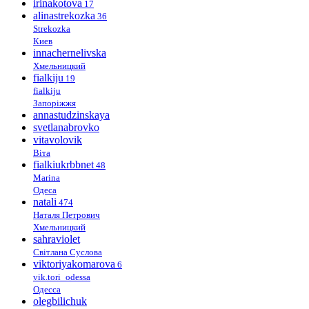
irinakotova
17
alinastrekozka
36
Strekozka
Киев
innachernelivska
Хмельницкий
fialkiju
19
fialkiju
Запоріжжя
annastudzinskaya
svetlanabrovko
vitavolovik
Віта
fialkiukrbbnet
48
Marina
Одеса
natali
474
Наталя Петрович
Хмельницкий
sahraviolet
Світлана Суслова
viktoriyakomarova
6
vik.tori_odessa
Одесса
olegbilichuk