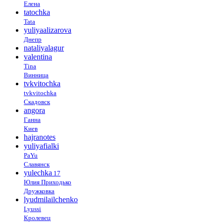
Елена
tatochka
Tata
yuliyaalizarova
Днепр
nataliyalagur
valentina
Tina
Винница
tvkvitochka
tvkvitochka
Скадовск
angora
Ганна
Киев
hajranotes
yuliyafialki
PaYu
Славянск
yulechka
17
Юлия Приходько
Дружковка
lyudmilailchenko
Lyussi
Кролевец