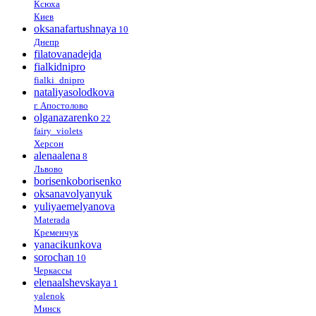
Ксюха
Киев
oksanafartushnaya
10
Днепр
filatovanadejda
fialkidnipro
fialki_dnipro
nataliyasolodkova
г. Апостолово
olganazarenko
22
fairy_violets
Херсон
alenaalena
8
Львово
borisenkoborisenko
oksanavolyanyuk
yuliyaemelyanova
Materada
Кременчук
yanacikunkova
sorochan
10
Черкассы
elenaalshevskaya
1
yalenok
Минск