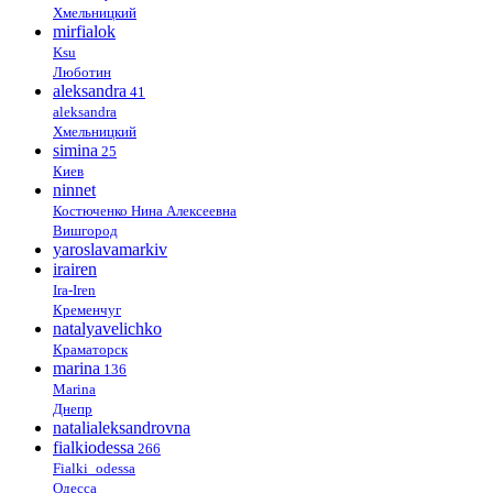
Хмельницкий
mirfialok
Ksu
Люботин
aleksandra
41
aleksandra
Хмельницкий
simina
25
Киев
ninnet
Костюченко Нина Алексеевна
Вишгород
yaroslavamarkiv
irairen
Ira-Iren
Кременчуг
natalyavelichko
Краматорск
marina
136
Marina
Днепр
natalialeksandrovna
fialkiodessa
266
Fialki_odessa
Одесса