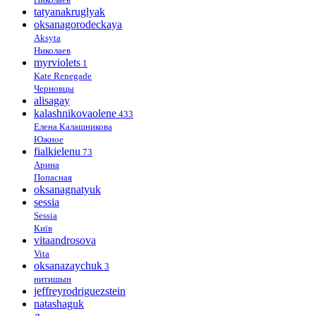
tatyanakruglyak
oksanagorodeckaya
Aksyta
Николаев
myrviolets
1
Kate Renegade
Черновцы
alisagay
kalashnikovaolene
433
Елена Калашникова
Южное
fialkielenu
73
Арина
Попасная
oksanagnatyuk
sessia
Sessia
Київ
vitaandrosova
Vita
oksanazaychuk
3
нитишын
jeffreyrodriguezstein
natashaguk