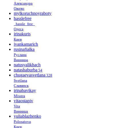
Александра
Ожево
mylkoruchnoyraboty
hasslefree
_hassle_free_
Одеса
irinakuris
Киев
ivankamarich
rusinafialka
Руслана
Винница
natusyalikhach
natashaburba
54
chugaevasvetlana
328
Svetlana
Славянск
irinabavikay
Misstra
vitaostapiv
Vita
Винница
yuliablazhenko
Polosatova
Киев