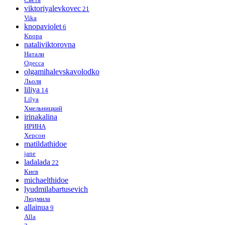
viktoriyalevkovec
21
Vika
knopaviolet
6
Knopa
nataliviktorovna
Натали
Одесса
olgamihalevskavolodko
Льоля
liliya
14
Lilya
Хмельницкий
irinakalina
ИРИНА
Херсон
matildathidoe
jane
ladalada
22
Киев
michaelthidoe
lyudmilabartusevich
Людмила
allainua
9
Alla