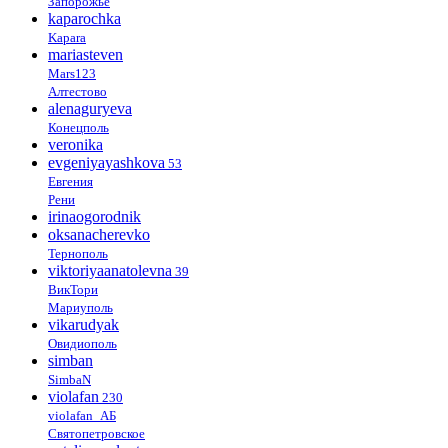
Запорожье
kaparochka
Kapara
mariasteven
Mars123
Алтестово
alenaguryeva
Конецполь
veronika
evgeniyayashkova
53
Евгения
Рени
irinaogorodnik
oksanacherevko
Тернополь
viktoriyaanatolevna
39
ВикТори
Мариуполь
vikarudyak
Овидиополь
simban
SimbaN
violafan
230
violafan_АБ
Святопетровское