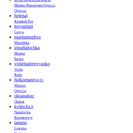
Ирина Фиалочки Одесса
Одесса
helenal
Кривой Рог
lesyaplant
Lesya
marinaguzhva
Marishka
irinafialochka
Ирина
Балта
violettaderevyanko
Viola
Київ
fialkomaniya
61
Mango
Одесса
oksanakuc
Львов
kvitocka
8
Natalocka
Кременчуг
laguna
Laguna