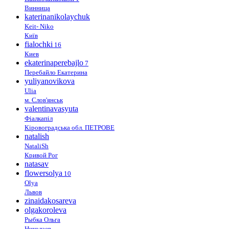
Винница
katerinanikolaychuk
Keit- Niko
Київ
fialochki
16
Киев
ekaterinaperebajlo
7
Перебайло Екатерина
yuliyanovikova
Ulia
м. Слов'янськ
valentinavasyuta
Фіалкапіл
Кіровоградська обл. ПЕТРОВЕ
natalish
NataliSh
Кривой Рог
natasav
flowersolya
10
Olya
Львов
zinaidakosareva
olgakoroleva
Рыбка Ольга
Николаев