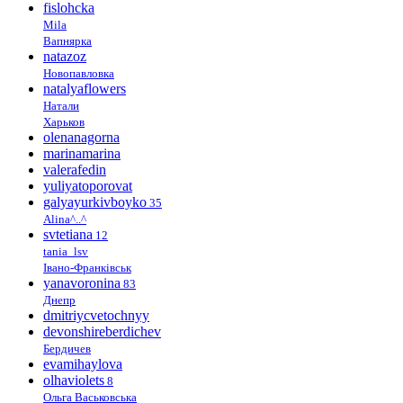
fislohcka
Mila
Вапнярка
natazoz
Новопавловка
natalyaflowers
Натали
Харьков
olenanagorna
marinamarina
valerafedin
yuliyatoporovat
galyayurkivboyko
35
Alina^..^
svtetiana
12
tania_lsv
Івано-Франківськ
yanavoronina
83
Днепр
dmitriycvetochnyy
devonshireberdichev
Бердичев
evamihaylova
olhaviolets
8
Ольга Васьковська