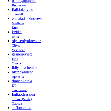
nataliyamalyuta
Вишневое
fialkioleny
18
olenanik
elenaladanzinoveva
Madlena
Київ
kvitka
iryna
olgaserdyukova
12
Olivia
Vyshneve
gesnerievie
2
Irina
Олевск
lidiyalevchenko
bistrickaolena
Арована
dranenkotn
4
DT
Запорожье
fialkiodessaiua
Тетяна (Smile)
Одесса
allflowers
36