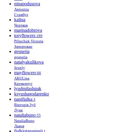
ninapodusova
Antoniza
Стамбул
kalina
Чортков
marinadobrova
toryflowers
189
Pilipchuk Victoria
Запорожье
gesneria
gesneria
natalyakulikova
Jewely
mayflowers
68
AKULina
Кременчуг
lyudmilashpak
ksyushagodarenko
panifialka
3
Вікторія Зуб
Луцк
nataliabuno
55
NataliaBuno
Львов
fialkiotanastasii
1