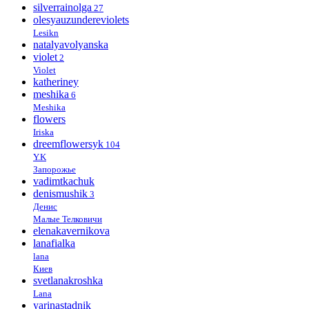
silverrainolga
27
olesyauzundereviolets
Lesikn
natalyavolyanska
violet
2
Violet
katheriney
meshika
6
Meshika
flowers
Iriska
dreemflowersyk
104
Y.K
Запорожье
vadimtkachuk
denismushik
3
Денис
Малые Телковичи
elenakavernikova
lanafialka
lana
Киев
svetlanakroshka
Lana
yarinastadnik