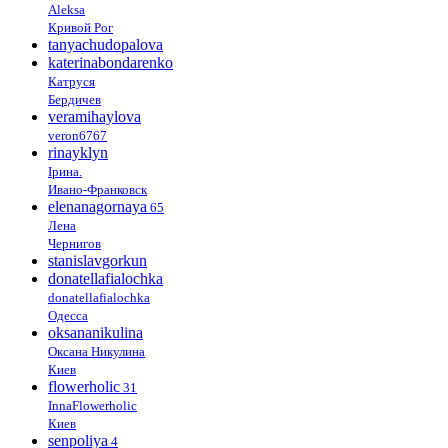
Aleksa
Кривой Рог
tanyachudopalova
katerinabondarenko
Катруся
Бердичев
veramihaylova
veron6767
rinayklyn
Ірина.
Ивано-Франковск
elenanagornaya
65
Лена
Чернигов
stanislavgorkun
donatellafialochka
donatellafialochka
Одесса
oksananikulina
Оксана Никулина
Киев
flowerholic
31
InnaFlowerholic
Киев
senpoliya
4