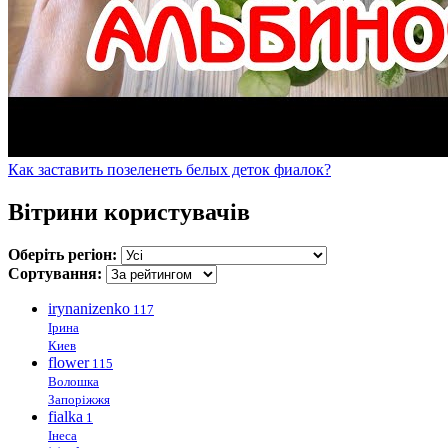
Как заставить позеленеть белых деток фиалок?
Вітрини користувачів
Оберіть регіон:
Сортування:
irynanizenko
117
Ірина
Киев
flower
115
Волошка
Запоріжжя
fialka
1
Інеса