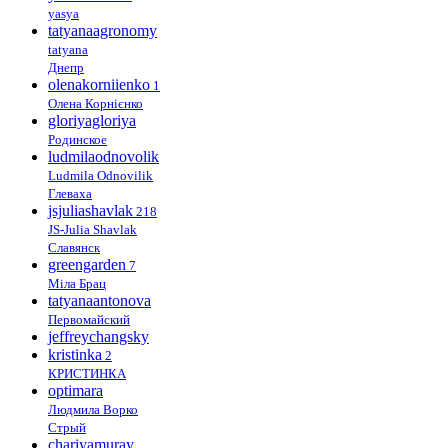
yasya
tatyanaagronomy
tatyana
Днепр
olenakorniienko
1
Олена Корнієнко
gloriyagloriya
Родинское
ludmilaodnovolik
Ludmila Odnovilik
Глеваха
jsjuliashavlak
218
JS-Julia Shavlak
Славянск
greengarden
7
Міла Брац
tatyanaantonova
Первомайский
jeffreychangsky
kristinka
2
КРИСТИНКА
optimara
Людмила Ворко
Стрый
chariyamuray