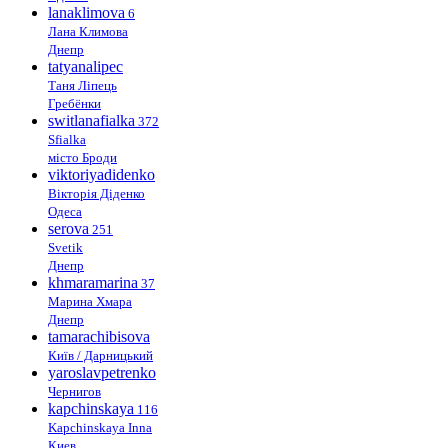
lanaklimova
6
Лана Климова
Днепр
tatyanalipec
Таня Ліпець
Гребёнки
switlanafialka
372
Sfialka
місто Броди
viktoriyadidenko
Вікторія Діденко
Одеса
serova
251
Svetik
Днепр
khmaramarina
37
Марина Хмара
Днепр
tamarachibisova
Київ / Дарницький
yaroslavpetrenko
Чернигов
kapchinskaya
116
Kapchinskaya Inna
Киев