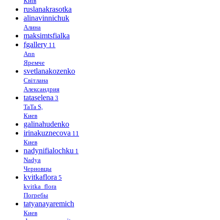
Київ
ruslanakrasotka
alinavinnichuk
Алина
maksimtsfialka
fgallery
11
Ann
Яремче
svetlanakozenko
Світлана
Александрия
tataselena
3
TaTa S,
Киев
galinahudenko
irinakuznecova
11
Киев
nadynifialochku
1
Nadya
Черновцы
kvitkaflora
5
kvitka_flora
Погребы
tatyanayaremich
Киев