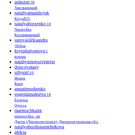
anitaxm
38
Хмельницкий
nataliyamandzyuk
Kisya831
natalyaborzenko
18
Natalo4ka
Кропивницкий
surovaoleksandra
Aleksa
ksyushaivanova
1
ксюша
nataliyamorozvisteria
doncovatany
sillygirl
10
Ирина
Киев
annatimoshenko
eugeniamaltseva
18
Eugenia
Одесса
marinochkamr
marinochka_mr
Днепр (Днепропетровск), Днепропетровская обл.
natalyabuzdugamelnikova
aleksa