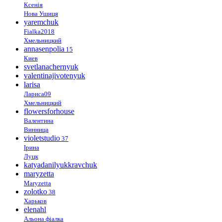
Ксенія
Нова Ушиця
yaremchuk
Fialka2018
Хмельницкий
annasenpolia
15
Киев
svetlanachernyuk
valentinajivotenyuk
larisa
Лариса09
Хмельницкий
flowersforhouse
Валентина
Винница
violetstudio
37
Ірина
Луцк
katyadanilyukkravchuk
maryzetta
Maryzetta
zolotko
38
Харьков
elenahl
Альона фіалка