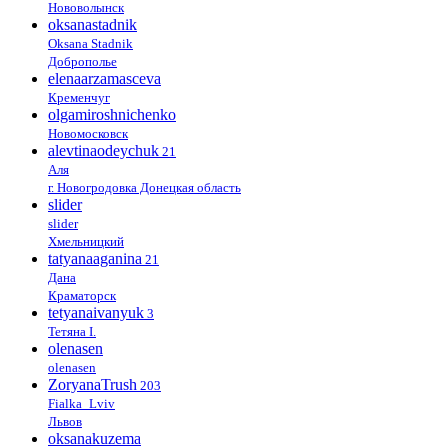
Нововолынск
oksanastadnik
Oksana Stadnik
Доброполье
elenaarzamasceva
Кременчуг
olgamiroshnichenko
Новомосковск
alevtinaodeychuk
21
Аля
г. Новогродовка Донецкая область
slider
slider
Хмельницкий
tatyanaaganina
21
Дана
Краматорск
tetyanaivanyuk
3
Тетяна І.
olenasen
olenasen
ZoryanaTrush
203
Fialka_Lviv
Львов
oksanakuzema