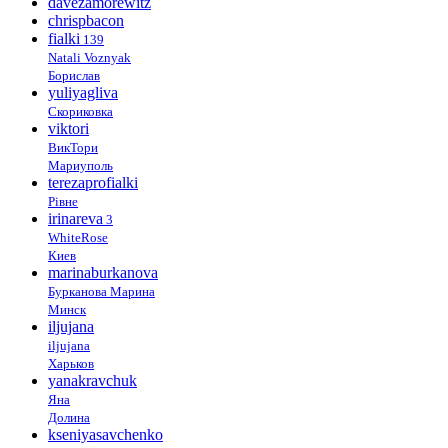
davezamorewitz
chrispbacon
fialki
139
Natali Voznyak
Борислав
yuliyagliva
Скориковка
viktori
ВикТори
Мариуполь
terezaprofialki
Рівне
irinareva
3
WhiteRose
Киев
marinaburkanova
Бурканова Марина
Минск
iljujana
iljujana
Харьков
yanakravchuk
Яна
Долина
kseniyasavchenko