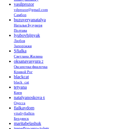
vasilprozor
vdprozor@gmail.com
Самбор
buzuveryanatalya
Наталья Бузуверя
Полтава
lyubovhijnyak
Любов
Запоріжжя
Sfialka
Светлана Жилина
oksanavasyura
2
Оксаночка-фиалочка
Кривой Рог
blackcat
black_cat
tetyana
Киев
natalyanoskova
6
Одесса
fialkavdom
vitaliyfialkin
Бердянск
maritabelashuk
ireneflowerswiolets