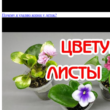
Почему я удаляю корни у деток?