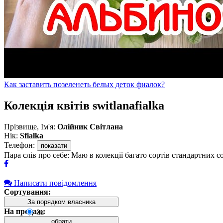
Как заставить позеленеть белых деток фиалок?
Колекція квітів switlanafialka
Прізвище, Ім'я:
Олійник Світлана
Нік:
Sfialka
Телефон:
показати
Пара слів про себе: Маю в колекції багато сортів стандартних с
Написати повідомлення
Сортування:
За порядком власника
На продаж:
За
порядком
обрати