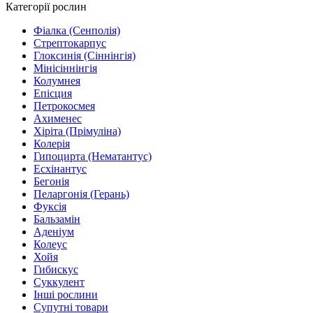
Категорії рослин
Фіалка (Сенполія)
Стрептокарпус
Глоксинія (Сіннінгія)
Мінісіннінгія
Колумнея
Епісция
Петрокосмея
Ахименес
Хіріта (Прімуліна)
Колерія
Гипоцирта (Нематантус)
Есхінантус
Бегонія
Пеларгонія (Герань)
Фуксія
Бальзамін
Аденіум
Колеус
Хойя
Гибискус
Суккулент
Інші рослини
Супутні товари