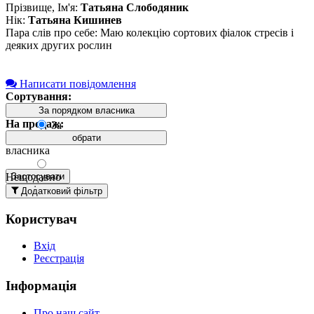
Прізвище, Ім'я:
Татьяна Слободяник
Нік:
Татьяна Кишинев
Пара слів про себе: Маю колекцію сортових фіалок стресів і
деяких других рослин
Написати повідомлення
Сортування:
За порядком власника
На продаж:
За
порядком
обрати
власника
Нещодавно
Застосувати
додані
Додатковий фільтр
вгорі
Користувач
Давно
додані
Вхід
вгорі
Реєстрація
За
назвою А-
Інформація
Я
За
Про наш сайт