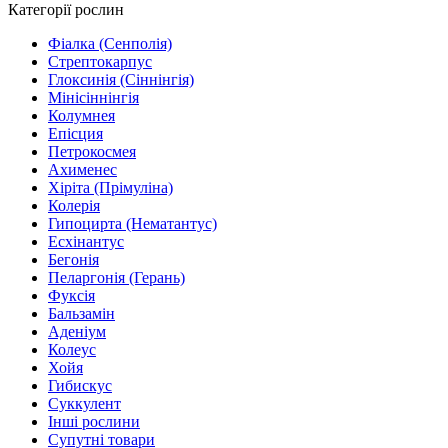
Категорії рослин
Фіалка (Сенполія)
Стрептокарпус
Глоксинія (Сіннінгія)
Мінісіннінгія
Колумнея
Епісция
Петрокосмея
Ахименес
Хіріта (Прімуліна)
Колерія
Гипоцирта (Нематантус)
Есхінантус
Бегонія
Пеларгонія (Герань)
Фуксія
Бальзамін
Аденіум
Колеус
Хойя
Гибискус
Суккулент
Інші рослини
Супутні товари