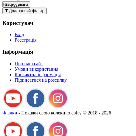
Нещодавно
Застосувати
додані
Додатковий фільтр
вгорі
Користувач
Давно
додані
Вхід
вгорі
Реєстрація
За
назвою А-
Інформація
Я
За
Про наш сайт
назвою Я-
Умови використання
А
Контактна інформація
Підписатися на розсилку
Фіалки
- Покажи свою колекцію світу
© 2018 - 2026