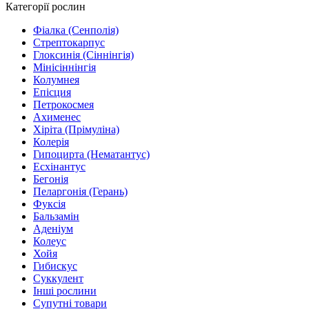
Категорії рослин
Фіалка (Сенполія)
Стрептокарпус
Глоксинія (Сіннінгія)
Мінісіннінгія
Колумнея
Епісция
Петрокосмея
Ахименес
Хіріта (Прімуліна)
Колерія
Гипоцирта (Нематантус)
Есхінантус
Бегонія
Пеларгонія (Герань)
Фуксія
Бальзамін
Аденіум
Колеус
Хойя
Гибискус
Суккулент
Інші рослини
Супутні товари