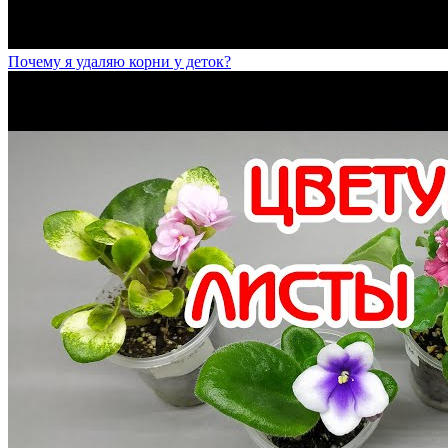
Почему я удаляю корни у деток?