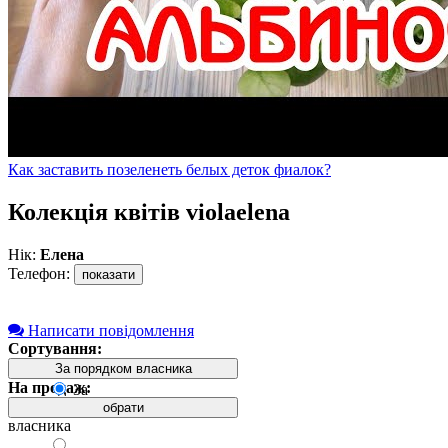
Как заставить позеленеть белых деток фиалок?
Колекція квітів violaelena
Нік:
Елена
Телефон:
показати
Написати повідомлення
Сортування:
За порядком власника
На продаж:
За
порядком
обрати
власника