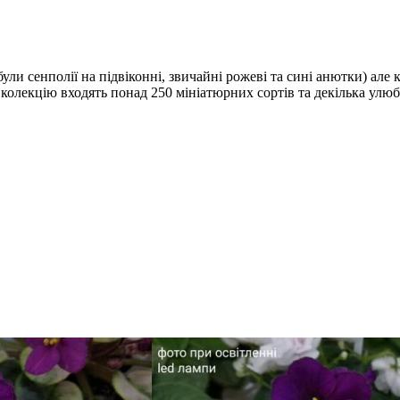
 були сенполії на підвіконні, звичайні рожеві та сині анютки) але
колекцію входять понад 250 мініатюрних сортів та декілька улю