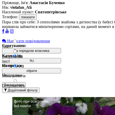
Прізвище, Ім'я:
Анастасія Бученко
Нік:
violafan_АБ
Населений пункт:
Святопетрівське
Телефон:
показати
Пара слів про себе: З сенполіями знайома з дитинства (у бабусі
вирішила займатися мініатюрними сортами, на даний момент в 
Написати повідомлення
Сортування:
Лист
За порядком власника
Категорія:
За
Вкорінений
порядком
Усі
лист
власника
На продаж:
Усі
обрати
Вкорінений
Нещодавно
Мінісіннінгія
лист з
додані
дітками
вгорі
Застосувати
Петрокосмея
Дітка
Додатковий фільтр
Давно
Фіалка
додані
(Сенполія)
Пасинок
вгорі
За
Стартер
назвою А-