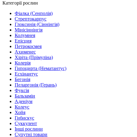
Категорії рослин
Фіалка (Сенполія)
Стрептокарпус
Глоксинія (Сіннінгія)
Мінісіннінгія
Колумнея
Епісция
Петрокосмея
Ахименес
Хіріта (Прімуліна)
Колерія
Гипоцирта (Нематантус)
Есхінантус
Бегонія
Пеларгонія (Герань)
Фуксія
Бальзамін
Аденіум
Колеус
Хойя
Гибискус
Суккулент
Інші рослини
Супутні товари