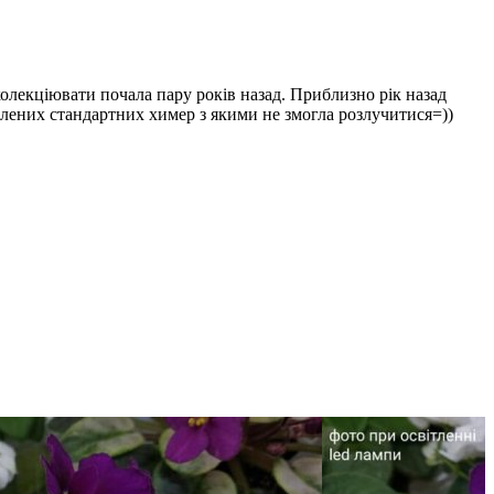
 колекціювати почала пару років назад. Приблизно рік назад
блених стандартних химер з якими не змогла розлучитися=))