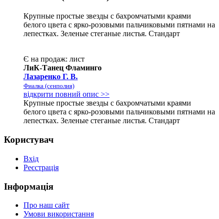
Крупные простые звезды с бахромчатыми краями
белого цвета с ярко-розовыми пальчиковыми пятнами на
лепестках. Зеленые стеганые листья. Стандарт
Є на продаж:
лист
ЛиК-Танец Фламинго
Лазаренко Г. В.
Фиалка (сенполия)
відкрити повний опис >>
Крупные простые звезды с бахромчатыми краями
белого цвета с ярко-розовыми пальчиковыми пятнами на
лепестках. Зеленые стеганые листья. Стандарт
Користувач
Вхід
Реєстрація
Інформація
Про наш сайт
Умови використання