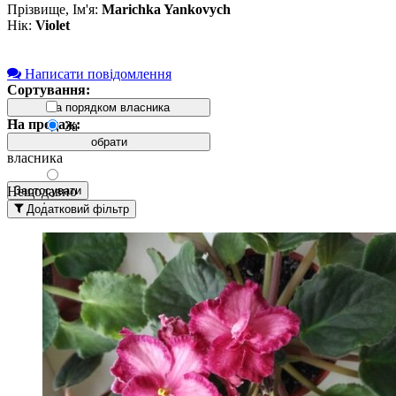
Прізвище, Ім'я:
Marichka Yankovych
Нік:
Violet
Написати повідомлення
Сортування:
За порядком власника
На продаж:
Лист
За
порядком
обрати
власника
Нещодавно
Застосувати
додані
Додатковий фільтр
вгорі
Давно
додані
вгорі
За
назвою А-
Я
За
назвою Я-
А