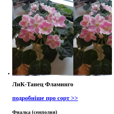
ЛиК-Танец Фламинго
подробніше про сорт >>
Фиалка (сенполия)