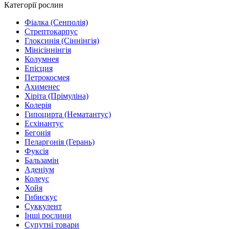
Категорії рослин
Фіалка (Сенполія)
Стрептокарпус
Глоксинія (Сіннінгія)
Мінісіннінгія
Колумнея
Епісция
Петрокосмея
Ахименес
Хіріта (Прімуліна)
Колерія
Гипоцирта (Нематантус)
Есхінантус
Бегонія
Пеларгонія (Герань)
Фуксія
Бальзамін
Аденіум
Колеус
Хойя
Гибискус
Суккулент
Інші рослини
Супутні товари