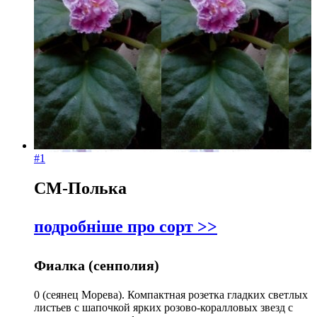
Я
За
назвою Я-
А
#1
СМ-Полька
подробніше про сорт >>
Фиалка (сенполия)
0 (сеянец Морева). Компактная розетка гладких светлых
листьев с шапочкой ярких розово-коралловых звезд с