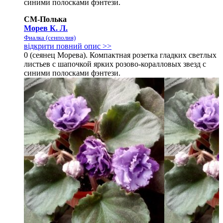
синими полосками фэнтези.
СМ-Полька
Морев К. Л.
Фиалка (сенполия)
відкрити повний опис >>
0 (сеянец Морева). Компактная розетка гладких светлых
листьев с шапочкой ярких розово-коралловых звезд с
синими полосками фэнтези.