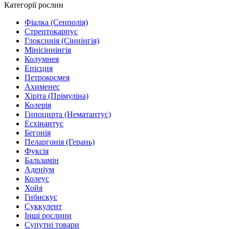
Категорії рослин
Фіалка (Сенполія)
Стрептокарпус
Глоксинія (Сіннінгія)
Мінісіннінгія
Колумнея
Епісция
Петрокосмея
Ахименес
Хіріта (Прімуліна)
Колерія
Гипоцирта (Нематантус)
Есхінантус
Бегонія
Пеларгонія (Герань)
Фуксія
Бальзамін
Аденіум
Колеус
Хойя
Гибискус
Суккулент
Інші рослини
Супутні товари