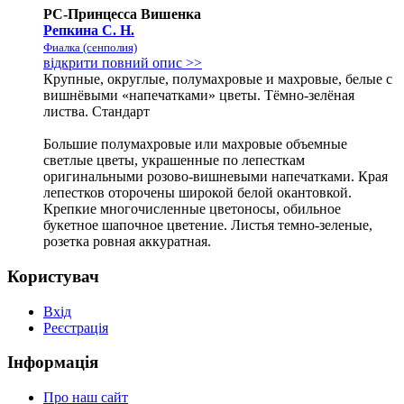
РС-Принцесса Вишенка
Репкина С. Н.
Фиалка (сенполия)
відкрити повний опис >>
Крупные, округлые, полумахровые и махровые, белые с
вишнёвыми «напечатками» цветы. Тёмно-зелёная
листва. Стандарт
Большие полумахровые или махровые объемные
светлые цветы, украшенные по лепесткам
оригинальными розово-вишневыми напечатками. Края
лепестков оторочены широкой белой окантовкой.
Крепкие многочисленные цветоносы, обильное
букетное шапочное цветение. Листья темно-зеленые,
розетка ровная аккуратная.
Користувач
Вхід
Реєстрація
Інформація
Про наш сайт