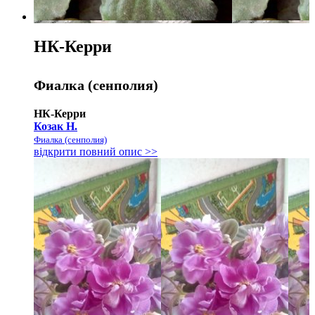
НК-Керри
Фиалка (сенполия)
НК-Керри
Козак Н.
Фиалка (сенполия)
відкрити повний опис >>