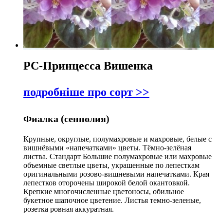
РС-Принцесса Вишенка
подробніше про сорт >>
Фиалка (сенполия)
Крупные, округлые, полумахровые и махровые, белые с
вишнёвыми «напечатками» цветы. Тёмно-зелёная
листва. Стандарт Большие полумахровые или махровые
объемные светлые цветы, украшенные по лепесткам
оригинальными розово-вишневыми напечатками. Края
лепестков оторочены широкой белой окантовкой.
Крепкие многочисленные цветоносы, обильное
букетное шапочное цветение. Листья темно-зеленые,
розетка ровная аккуратная.