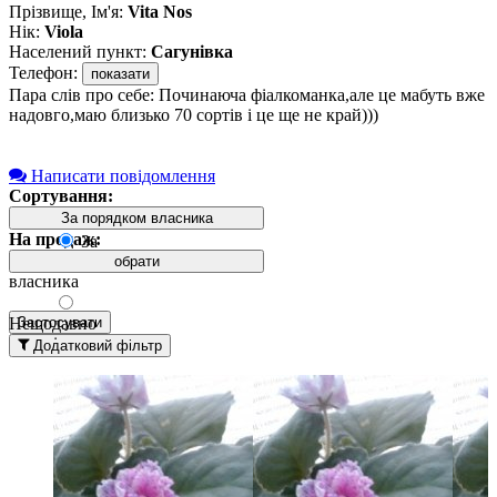
Прізвище, Ім'я:
Vita Nos
Нік:
Viola
Населений пункт:
Сагунівка
Телефон:
показати
Пара слів про себе: Починаюча фіалкоманка,але це мабуть вже
надовго,маю близько 70 сортів і це ще не край)))
Написати повідомлення
Сортування:
За порядком власника
На продаж:
За
порядком
обрати
власника
Нещодавно
Застосувати
додані
Додатковий фільтр
вгорі
Давно
додані
вгорі
За
назвою А-