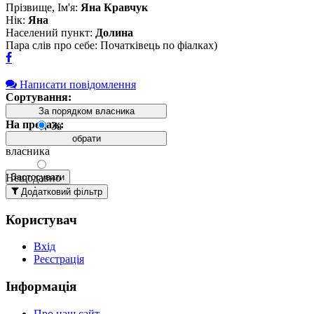
Прізвище, Ім'я:
Яна Кравчук
Нік:
Яна
Населений пункт:
Долина
Пара слів про себе: Початківець по фіалках)
Написати повідомлення
Сортування:
За порядком власника
На продаж:
За
порядком
обрати
власника
Нещодавно
Застосувати
додані
Додатковий фільтр
вгорі
Користувач
Давно
додані
Вхід
вгорі
Реєстрація
За
назвою А-
Інформація
Я
За
Про наш сайт