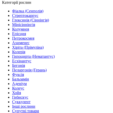
Категорії рослин
Фіалка (Сенполія)
Стрептокарпус
Глоксинія (Сіннінгія)
Мінісіннінгія
Колумнея
Епісция
Петрокосмея
Ахименес
Хіріта (Прімуліна)
Колерія
Гипоцирта (Нематантус)
Есхінантус
Бегонія
Пеларгонія (Герань)
Фуксія
Бальзамін
Аденіум
Колеус
Хойя
Гибискус
Суккулент
Інші рослини
Супутні товари