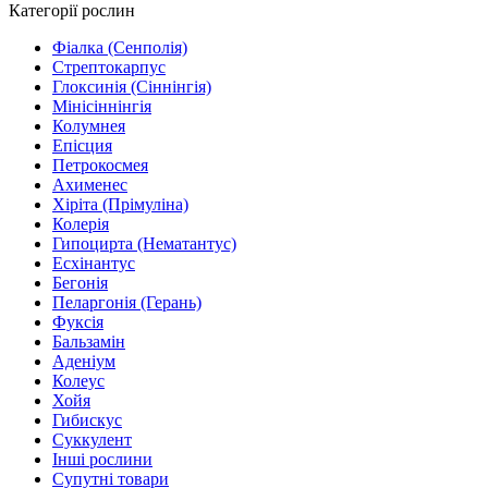
Категорії рослин
Фіалка (Сенполія)
Стрептокарпус
Глоксинія (Сіннінгія)
Мінісіннінгія
Колумнея
Епісция
Петрокосмея
Ахименес
Хіріта (Прімуліна)
Колерія
Гипоцирта (Нематантус)
Есхінантус
Бегонія
Пеларгонія (Герань)
Фуксія
Бальзамін
Аденіум
Колеус
Хойя
Гибискус
Суккулент
Інші рослини
Супутні товари