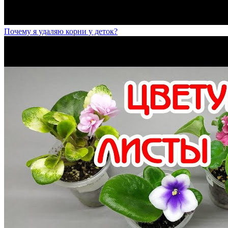
Почему я удаляю корни у деток?