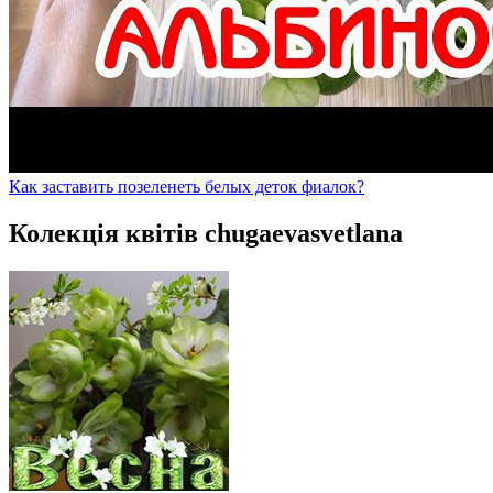
Как заставить позеленеть белых деток фиалок?
Колекція квітів chugaevasvetlana