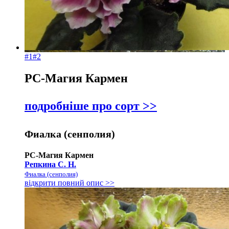
#1
#2
РС-Магия Кармен
подробніше про сорт >>
Фиалка (сенполия)
РС-Магия Кармен
Репкина С. Н.
Фиалка (сенполия)
відкрити повний опис >>