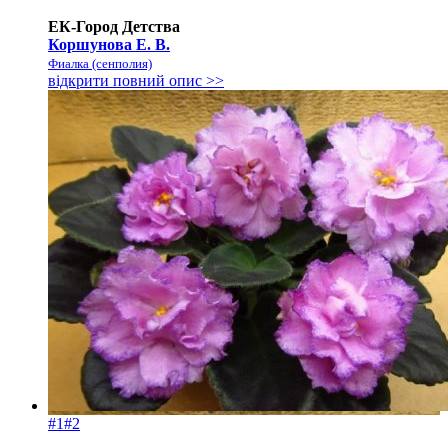
ЕК-Город Детства
Коршунова Е. В.
Фиалка (сенполия)
відкрити повний опис >>
#1
#2