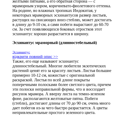
желтыми пятнами, а его обратная сторона — с
мраморным узором, коричневато-фиолетового оттенка.
На родине, во влажных тропиках Индокитая, у
некоторых мраморных эсхинантусов размер листьев,
растущих на свисающих вниз стеблях, может достигать
в длину до 9-10 см, а сами побеги вырастают до 60-70
см. За счет появляющихся боковых отростков этот
эсхинантус хорошо разрастается в ширину.
Эсхинантус мраморный (длинностебельный)
Эсхинантус
відкрити повний опис >>
Также, его еще называют эсхинантус
длинностебельный. Многие любители экзотических
растений ценят его за красоту листьев. Листья большие
примерно 10-12 см, кожистые с оригинальной
раскраской. Листья по всей длине покрыты
поперечными полосками более светлого цвета, причем
эти полоски неправильной формы, что и воссоздает
рисунок мрамора. А вверху листа на темно-зеленом
фоне, располагаются желтоватые пятна. Побеги
(стебли), достигают длины от 70 до 90 см, очень много
дает побегов из-за чего быстро разрастается. А цветы
непривлекательные простого зеленного цвета.