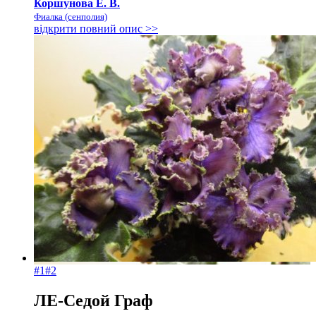
Коршунова Е. В.
Фиалка (сенполия)
відкрити повний опис >>
#1
#2
ЛЕ-Седой Граф