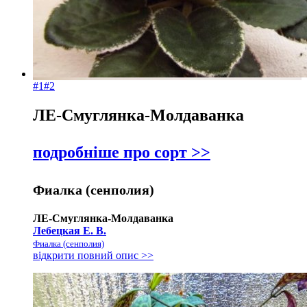
#1
#2
ЛЕ-Смуглянка-Молдаванка
подробніше про сорт >>
Фиалка (сенполия)
ЛЕ-Смуглянка-Молдаванка
Лебецкая Е. В.
Фиалка (сенполия)
відкрити повний опис >>