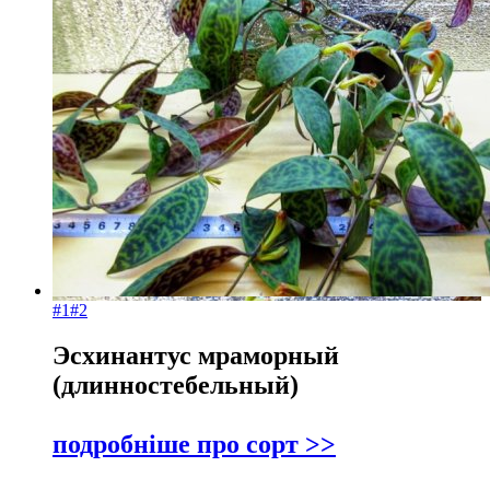
#1
#2
Эсхинантус мраморный
(длинностебельный)
подробніше про сорт >>