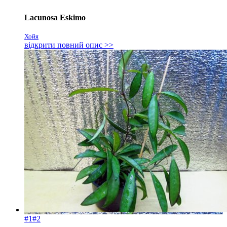
Lacunosa Eskimo
Хойя
відкрити повний опис >>
#1
#2