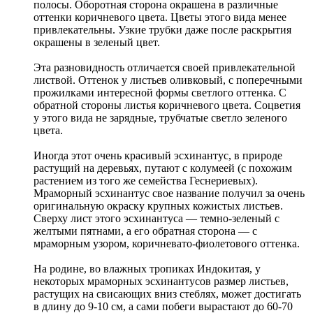
полосы. Оборотная сторона окрашена в различные
оттенки коричневого цвета. Цветы этого вида менее
привлекательны. Узкие трубки даже после раскрытия
окрашены в зеленый цвет.
Эта разновидность отличается своей привлекательной
листвой. Оттенок у листьев оливковый, с поперечными
прожилками интересной формы светлого оттенка. С
обратной стороны листья коричневого цвета. Соцветия
у этого вида не зарядные, трубчатые светло зеленого
цвета.
Иногда этот очень красивый эсхинантус, в природе
растущий на деревьях, путают с колумеей (с похожим
растением из того же семейства Геснериевых).
Мраморный эсхинантус свое название получил за очень
оригинальную окраску крупных кожистых листьев.
Сверху лист этого эсхинантуса — темно-зеленый с
желтыми пятнами, а его обратная сторона — с
мраморным узором, коричневато-фиолетового оттенка.
На родине, во влажных тропиках Индокитая, у
некоторых мраморных эсхинантусов размер листьев,
растущих на свисающих вниз стеблях, может достигать
в длину до 9-10 см, а сами побеги вырастают до 60-70