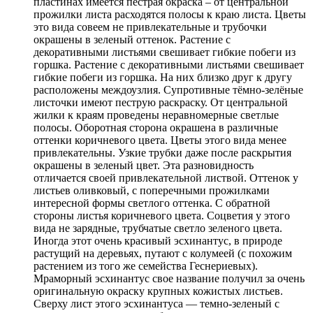
пластинах имеется пестрая окраска – от центральной
прожилки листа расходятся полосы к краю листа. Цветы
это вида совеем не привлекательные и трубочки
окрашены в зеленый оттенок. Растение с
декоративными листьями свешивает гибкие побеги из
горшка. Растение с декоративными листьями свешивает
гибкие побеги из горшка. На них близко друг к другу
расположены междоузлия. Супротивные тёмно-зелёные
листочки имеют пеструю раскраску. От центральной
жилки к краям проведены неравномерные светлые
полосы. Оборотная сторона окрашена в различные
оттенки коричневого цвета. Цветы этого вида менее
привлекательны. Узкие трубки даже после раскрытия
окрашены в зеленый цвет. Эта разновидность
отличается своей привлекательной листвой. Оттенок у
листьев оливковый, с поперечными прожилками
интересной формы светлого оттенка. С обратной
стороны листья коричневого цвета. Соцветия у этого
вида не зарядные, трубчатые светло зеленого цвета.
Иногда этот очень красивый эсхинантус, в природе
растущий на деревьях, путают с колумеей (с похожим
растением из того же семейства Геснериевых).
Мраморный эсхинантус свое название получил за очень
оригинальную окраску крупных кожистых листьев.
Сверху лист этого эсхинантуса — темно-зеленый с