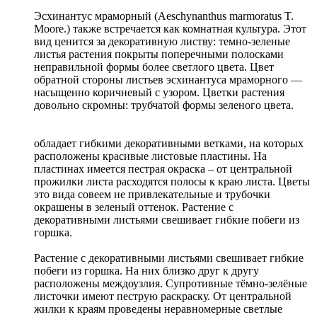
Эсхинантус мраморный (Aeschynanthus marmoratus T.
Moore.) также встречается как комнатная культура. Этот
вид ценится за декоративную листву: темно-зеленые
листья растения покрыты поперечными полосками
неправильной формы более светлого цвета. Цвет
обратной стороны листьев эсхинантуса мраморного —
насыщенно коричневый с узором. Цветки растения
довольно скромны: трубчатой формы зеленого цвета.
обладает гибкими декоративными ветками, на которых
расположены красивые листовые пластины. На
пластинах имеется пестрая окраска – от центральной
прожилки листа расходятся полосы к краю листа. Цветы
это вида совеем не привлекательные и трубочки
окрашены в зеленый оттенок. Растение с
декоративными листьями свешивает гибкие побеги из
горшка.
Растение с декоративными листьями свешивает гибкие
побеги из горшка. На них близко друг к другу
расположены междоузлия. Супротивные тёмно-зелёные
листочки имеют пеструю раскраску. От центральной
жилки к краям проведены неравномерные светлые