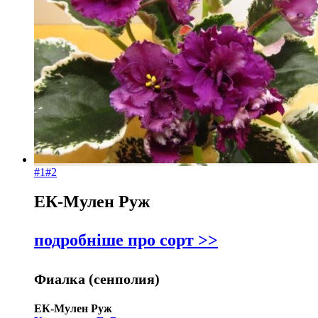
#1
#2
ЕК-Мулен Руж
подробніше про сорт >>
Фиалка (сенполия)
ЕК-Мулен Руж