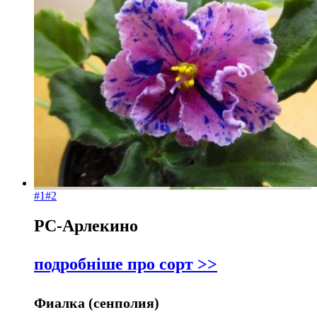
#1
#2
РС-Арлекино
подробніше про сорт >>
Фиалка (сенполия)