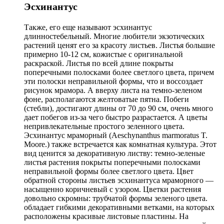
Эсхинантус
Также, его еще называют эсхинантус
длинностебельный. Многие любители экзотических
растений ценят его за красоту листьев. Листья большие
примерно 10-12 см, кожистые с оригинальной
раскраской. Листья по всей длине покрыты
поперечными полосками более светлого цвета, причем
эти полоски неправильной формы, что и воссоздает
рисунок мрамора. А вверху листа на темно-зеленом
фоне, располагаются желтоватые пятна. Побеги
(стебли), достигают длины от 70 до 90 см, очень много
дает побегов из-за чего быстро разрастается. А цветы
непривлекательные простого зеленного цвета.
Эсхинантус мраморный (Aeschynanthus marmoratus T.
Moore.) также встречается как комнатная культура. Этот
вид ценится за декоративную листву: темно-зеленые
листья растения покрыты поперечными полосками
неправильной формы более светлого цвета. Цвет
обратной стороны листьев эсхинантуса мраморного —
насыщенно коричневый с узором. Цветки растения
довольно скромны: трубчатой формы зеленого цвета.
обладает гибкими декоративными ветками, на которых
расположены красивые листовые пластины. На