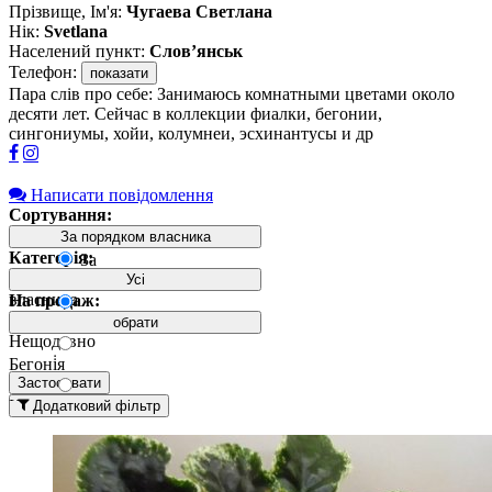
Прізвище, Ім'я:
Чугаева Светлана
Нік:
Svetlana
Населений пункт:
Слов’янськ
Телефон:
показати
Пара слів про себе: Занимаюсь комнатными цветами около
десяти лет. Сейчас в коллекции фиалки, бегонии,
сингониумы, хойи, колумнеи, эсхинантусы и др
Написати повідомлення
Сортування:
За порядком власника
Категорія:
За
порядком
Усі
власника
На продаж:
Усі
обрати
Нещодавно
додані
Бегонія
вгорі
Застосувати
Колумнея
Додатковий фільтр
Давно
додані
Фіалка
вгорі
(Сенполія)
За