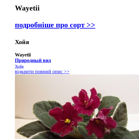
Wayetii
подробніше про сорт >>
Хойя
Wayetii
Природный вид
Хойя
відкрити повний опис >>