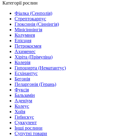
Категорії рослин
Фіалка (Сенполія)
Стрептокарпус
Глоксинія (Сіннінгія)
Мінісіннінгія
Колумнея
Епісция
Петрокосмея
Ахименес
Хіріта (Прімуліна)
Колерія
Гипоцирта (Нематантус)
Есхінантус
Бегонія
Пеларгонія (Герань)
Фуксія
Бальзамін
Аденіум
Колеус
Хойя
Гибискус
Суккулент
Інші рослини
Супутні товари