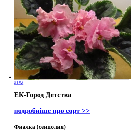
назвою А-
Хойя
Я
За
Есхінантус
назвою Я-
А
#1
#2
ЕК-Город Детства
подробніше про сорт >>
Фиалка (сенполия)