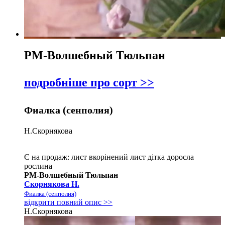
РМ-Волшебный Тюльпан
подробніше про сорт >>
Фиалка (сенполия)
Н.Скорнякова
Є на продаж:
лист
вкорінений лист
дітка
доросла
рослина
РМ-Волшебный Тюльпан
Скорнякова Н.
Фиалка (сенполия)
відкрити повний опис >>
Н.Скорнякова