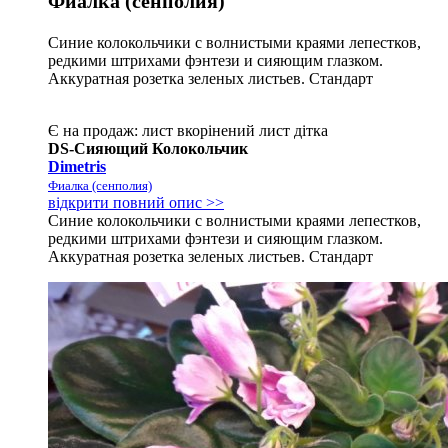
Фиалка (сенполия)
Синие колокольчики с волнистыми краями лепестков,
редкими штрихами фэнтези и сияющим глазком.
Аккуратная розетка зеленых листьев. Стандарт
Є на продаж:
лист
вкорінений лист
дітка
DS-Сияющий Колокольчик
Dimetris
Фиалка (сенполия)
відкрити повний опис >>
Синие колокольчики с волнистыми краями лепестков,
редкими штрихами фэнтези и сияющим глазком.
Аккуратная розетка зеленых листьев. Стандарт