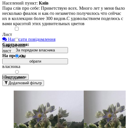
Населений пункт:
Київ
Пара слів про себе: Приветствую всех. Много лет у меня было
несколько фиалок и как-то незаметно получилось что сейчас
их в коллекции более 300 видов.С удовольствием поделюсь с
вами красотой этих удивительных цветов
Лист
Написати повідомлення
Сортування:
Вкорінений
За порядком власника
лист
На продаж:
За
порядком
обрати
Вкорінений
власника
лист з
дітками
Нещодавно
Застосувати
додані
Дітка
Додатковий фільтр
вгорі
Пасинок
Давно
додані
Стартер
вгорі
За
Доросла
назвою А-
рослина
Я