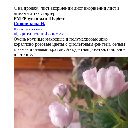
Є на продаж:
лист
вкорінений лист
вкорінений лист з
дітками
дітка
стартер
РМ-Фруктовый Щербет
Скорнякова Н.
Фиалка (сенполия)
відкрити повний опис >>
Очень крупные махровые и полумахровые ярко
кораллово-розовые цветы с фиолетовым фентези, белым
глазком и белыми краями. Аккуратная розетка, обильное
цветение.