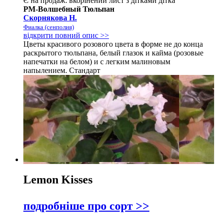
Є на продаж:
вкорінений лист з дітками
дітка
РМ-Волшебный Тюльпан
Скорнякова Н.
Фиалка (сенполия)
відкрити повний опис >>
Цветы красивого розового цвета в форме не до конца
раскрытого тюльпана, белый глазок и кайма (розовые
напечатки на белом) и с легким малиновым
напылением. Стандарт
Lemon Kisses
подробніше про сорт >>