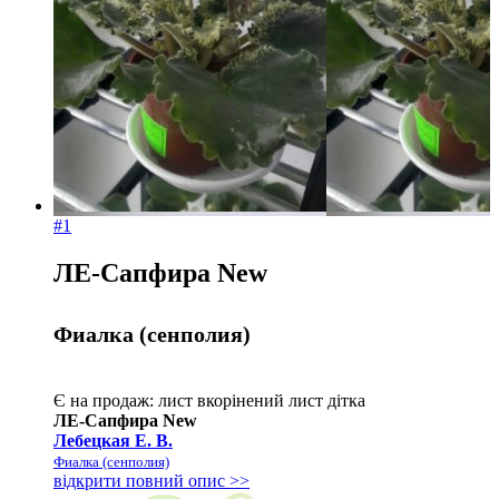
За
назвою Я-
А
#1
ЛЕ-Сапфира New
Фиалка (сенполия)
Є на продаж:
лист
вкорінений лист
дітка
ЛЕ-Сапфира New
Лебецкая Е. В.
Фиалка (сенполия)
відкрити повний опис >>