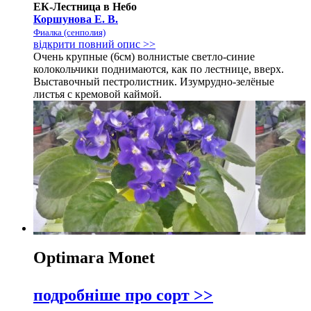
ЕК-Лестница в Небо
Коршунова Е. В.
Фиалка (сенполия)
відкрити повний опис >>
Очень крупные (6см) волнистые светло-синие
колокольчики поднимаются, как по лестнице, вверх.
Выставочный пестролистник. Изумрудно-зелёные
листья с кремовой каймой.
Optimara Monet
подробніше про сорт >>