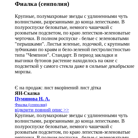
Фиалка (сенполия)
Крупные, полумахровые звезды с удлиненными чуть
волнистыми, разрезанными до конца лепестками. В
полуроспуске беловатые, немного чашечкой с
розоватым подсветом, по краю лепестков-зеленоватые
черточки. В полном роспуске - белые с зеленоватыми
"перышками". Листья зеленые, лодочкой, с крупными
зубчиками по краям и бело-зеленой пестролистностью
типа "Чемпион". Стандарт. В период закладки и
выгонки бутонов растение находилось на окне с
подсветкой у самого стекла даже в сильные декабрьские
морозы.
Є на продаж:
лист
вкорінений лист
дітка
ЯН-Сказка
Пуминова Н. А.
Фиалка (сенполия)
відкрити повний опис >>
Крупные, полумахровые звезды с удлиненными чуть
волнистыми, разрезанными до конца лепестками. В
полуроспуске беловатые, немного чашечкой с
розоватым подсветом, по краю лепестков-зеленоватые
черточки. В полном роспуске - белые с зеленоватыми