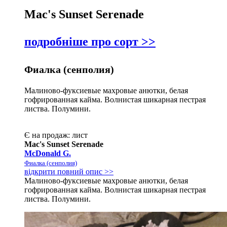
Mac's Sunset Serenade
подробніше про сорт >>
Фиалка (сенполия)
Малиново-фуксиевые махровые анютки, белая
гофрированная кайма. Волнистая шикарная пестрая
листва. Полумини.
Є на продаж:
лист
Mac's Sunset Serenade
McDonald G.
Фиалка (сенполия)
відкрити повний опис >>
Малиново-фуксиевые махровые анютки, белая
гофрированная кайма. Волнистая шикарная пестрая
листва. Полумини.