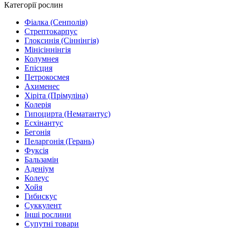
Категорії рослин
Фіалка (Сенполія)
Стрептокарпус
Глоксинія (Сіннінгія)
Мінісіннінгія
Колумнея
Епісция
Петрокосмея
Ахименес
Хіріта (Прімуліна)
Колерія
Гипоцирта (Нематантус)
Есхінантус
Бегонія
Пеларгонія (Герань)
Фуксія
Бальзамін
Аденіум
Колеус
Хойя
Гибискус
Суккулент
Інші рослини
Супутні товари