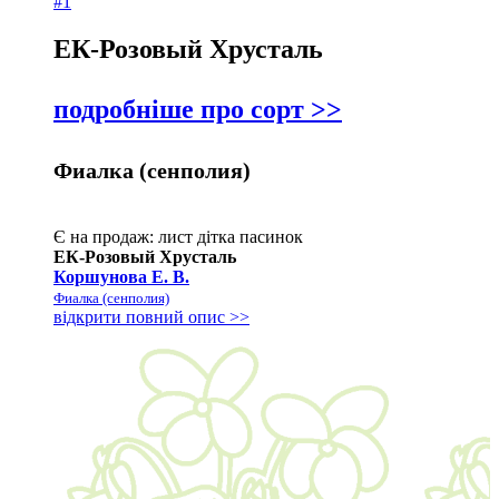
#1
ЕК-Розовый Хрусталь
подробніше про сорт >>
Фиалка (сенполия)
Є на продаж:
лист
дітка
пасинок
ЕК-Розовый Хрусталь
Коршунова Е. В.
Фиалка (сенполия)
відкрити повний опис >>