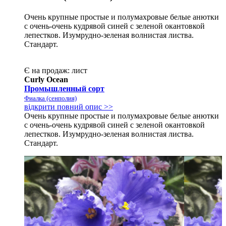
Очень крупные простые и полумахровые белые анютки
с очень-очень кудрявой синей с зеленой окантовкой
лепестков. Изумрудно-зеленая волнистая листва.
Стандарт.
Є на продаж:
лист
Curly Ocean
Промышленный сорт
Фиалка (сенполия)
відкрити повний опис >>
Очень крупные простые и полумахровые белые анютки
с очень-очень кудрявой синей с зеленой окантовкой
лепестков. Изумрудно-зеленая волнистая листва.
Стандарт.