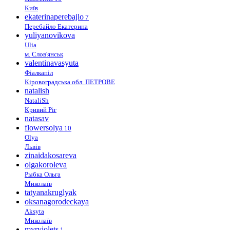
Київ
ekaterinaperebajlo
7
Перебайло Екатерина
yuliyanovikova
Ulia
м. Слов'янськ
valentinavasyuta
Фіалкапіл
Кіровоградська обл. ПЕТРОВЕ
natalish
NataliSh
Кривий Ріг
natasav
flowersolya
10
Olya
Львів
zinaidakosareva
olgakoroleva
Рыбка Ольга
Миколаїв
tatyanakruglyak
oksanagorodeckaya
Aksyta
Миколаїв
myrviolets
1