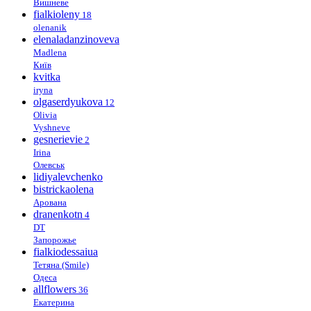
Вишневе
fialkioleny
18
olenanik
elenaladanzinoveva
Madlena
Київ
kvitka
iryna
olgaserdyukova
12
Olivia
Vyshneve
gesnerievie
2
Irina
Олевськ
lidiyalevchenko
bistrickaolena
Арована
dranenkotn
4
DT
Запорожье
fialkiodessaiua
Тетяна (Smile)
Одеса
allflowers
36
Екатерина