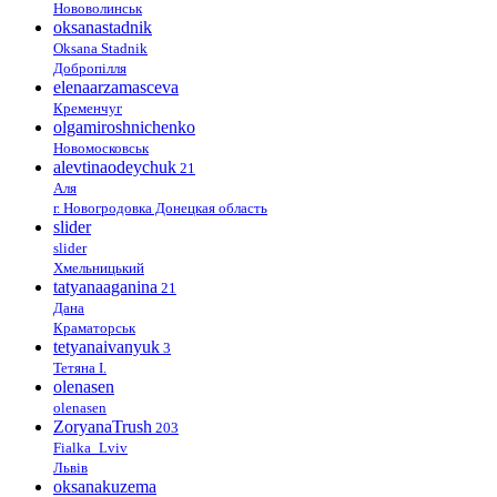
Нововолинськ
oksanastadnik
Oksana Stadnik
Добропілля
elenaarzamasceva
Кременчуг
olgamiroshnichenko
Новомосковськ
alevtinaodeychuk
21
Аля
г. Новогродовка Донецкая область
slider
slider
Хмельницький
tatyanaaganina
21
Дана
Краматорськ
tetyanaivanyuk
3
Тетяна І.
olenasen
olenasen
ZoryanaTrush
203
Fialka_Lviv
Львів
oksanakuzema