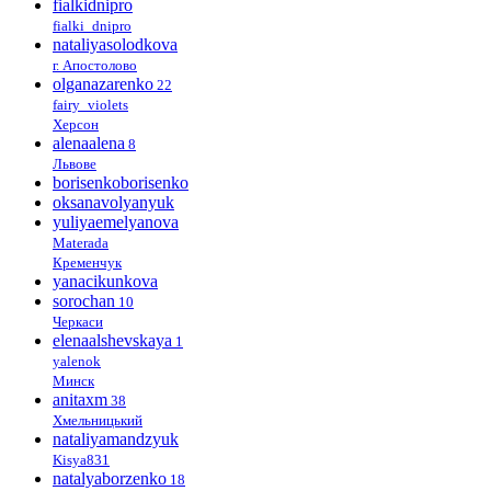
fialkidnipro
fialki_dnipro
nataliyasolodkova
г. Апостолово
olganazarenko
22
fairy_violets
Херсон
alenaalena
8
Львове
borisenkoborisenko
oksanavolyanyuk
yuliyaemelyanova
Materada
Кременчук
yanacikunkova
sorochan
10
Черкаси
elenaalshevskaya
1
yalenok
Минск
anitaxm
38
Хмельницький
nataliyamandzyuk
Kisya831
natalyaborzenko
18