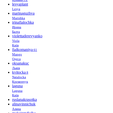
lesyaplant
Lesya
marinaguzhva
Marishka
irinafialochka
Ирина
Балта
violettaderevyanko
Viola
Київ
fialkomaniya
61
Mango
Одеса
oksanakuc
Львів
kvitocka
8
Natalocka
Кременчук
laguna
Laguna
Київ
ruslanakrasotka
alinavinnichuk
Алина