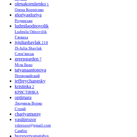
olenakorniienko
1
Олена Корнієнко
gloriyagloriya
Родинське
ludmilaodnovolik
Ludmila Odnovilik
Глеваха
jsjuliashavlak
218
JS-Julia Shavlak
Слов’янськ
greengarden
7
Міла Брац
tatyanaantonova
Первомайский
jeffreychangsky
kristinka
2
КРИСТИНКА
optimara
Людмила Ворко
Стрий
chariyamuray
vasilprozor
vdprozor@gmail.com
Самбір
buzuveryanatalya