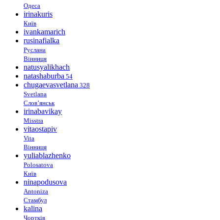
Одеса
irinakuris
Київ
ivankamarich
rusinafialka
Руслана
Вінниця
natusyalikhach
natashaburba
54
chugaevasvetlana
328
Svetlana
Слов’янськ
irinabavikay
Misstra
vitaostapiv
Vita
Вінниця
yuliablazhenko
Polosatova
Київ
ninapodusova
Antoniza
Стамбул
kalina
Чортків