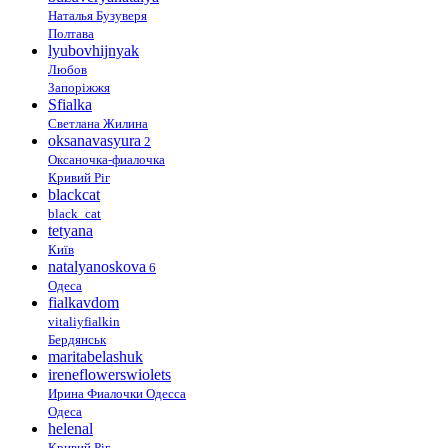
Наталья Бузуверя
Полтава
lyubovhijnyak
Любов
Запоріжжя
Sfialka
Светлана Жилина
oksanavasyura
2
Оксаночка-фиалочка
Кривий Ріг
blackcat
black_cat
tetyana
Київ
natalyanoskova
6
Одеса
fialkavdom
vitaliyfialkin
Бердянськ
maritabelashuk
ireneflowerswiolets
Ирина Фиалочки Одесса
Одеса
helenal
Кривий Ріг