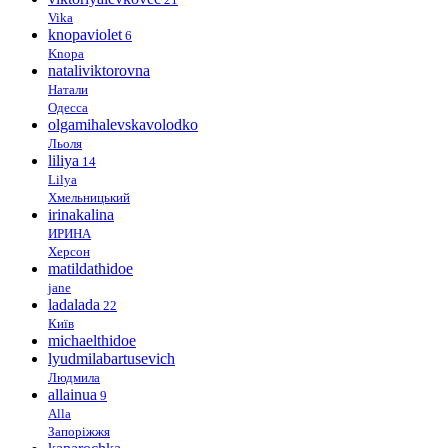
Vika
knopaviolet
6
Knopa
nataliviktorovna
Натали
Одесса
olgamihalevskavolodko
Льоля
liliya
14
Lilya
Хмельницький
irinakalina
ИРИНА
Херсон
matildathidoe
jane
ladalada
22
Київ
michaelthidoe
lyudmilabartusevich
Людмила
allainua
9
Alla
Запоріжжя