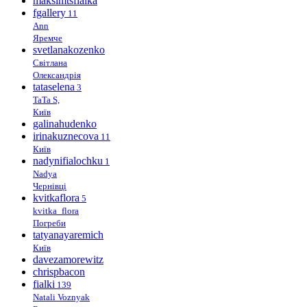
maksimtsfialka
fgallery
11
Ann
Яремче
svetlanakozenko
Світлана
Олександрія
tataselena
3
TaTa S,
Київ
galinahudenko
irinakuznecova
11
Київ
nadynifialochku
1
Nadya
Чернівці
kvitkaflora
5
kvitka_flora
Погреби
tatyanayaremich
Київ
davezamorewitz
chrispbacon
fialki
139
Natali Voznyak