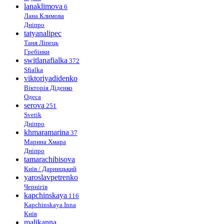
lanaklimova
6
Лана Климова
Дніпро
tatyanalipec
Таня Ліпець
Гребінки
switlanafialka
372
Sfialka
viktoriyadidenko
Вікторія Діденко
Одеса
serova
251
Svetik
Дніпро
khmaramarina
37
Марина Хмара
Дніпро
tamarachibisova
Київ / Дарницький
yaroslavpetrenko
Чернігів
kapchinskaya
116
Kapchinskaya Inna
Київ
malikanna