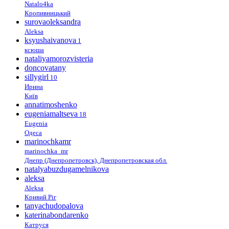
Natalo4ka
Кропивницький
surovaoleksandra
Aleksa
ksyushaivanova
1
ксюша
nataliyamorozvisteria
doncovatany
sillygirl
10
Ирина
Київ
annatimoshenko
eugeniamaltseva
18
Eugenia
Одеса
marinochkamr
marinochka_mr
Днепр (Днепропетровск), Днепропетровская обл.
natalyabuzdugamelnikova
aleksa
Aleksa
Кривий Ріг
tanyachudopalova
katerinabondarenko
Катруся