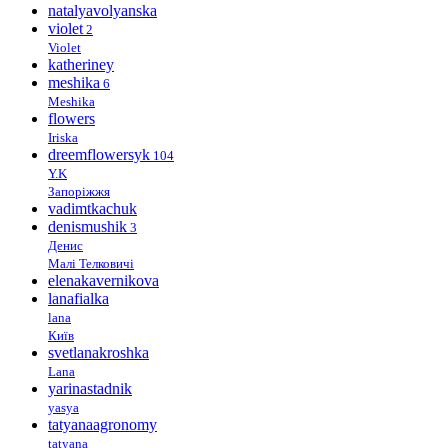
natalyavolyanska
violet
2
Violet
katheriney
meshika
6
Meshika
flowers
Iriska
dreemflowersyk
104
Y.K
Запоріжжя
vadimtkachuk
denismushik
3
Денис
Малі Телковичі
elenakavernikova
lanafialka
lana
Київ
svetlanakroshka
Lana
yarinastadnik
yasya
tatyanaagronomy
tatyana