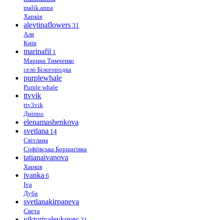
malik.anna
Харків
alevtinaflowers
31
Аля
Київ
marinafil
1
Марина Тимченко
село Білогородка
purplewhale
Purple whale
ttvvik
ttv3vik
Дніпро
elenamashenkova
svetlana
14
Світлана
Софіївська Борщагівка
tatianaivanova
Харків
ivanka
6
Iva
Дуба
svetlanakirpaneva
Света
viktoriyalevkovec
21