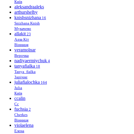
Київ
aleksandraaleks
arthurshelby
knishsnizhana
16
Snizhana Knish
Мукачево
allakit
23
Алла Кіт
Вінниця
veramolnar
Верочка
nadiyaermiychuk
4
tanyafialka
18
Tanya_fialka
Зарічне
juliafialochka
164
Julia
Київ
ccalin
Cc
fuchsia
2
Cherkes
Вінниця
violaelena
Елена