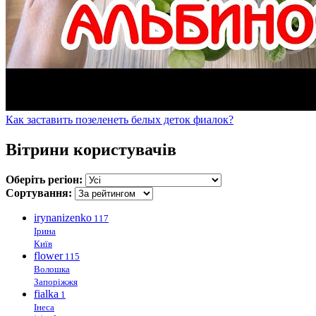
Как заставить позеленеть белых деток фиалок?
Вітрини користувачів
Оберіть регіон:
Сортування:
irynanizenko
117
Ірина
Київ
flower
115
Волошка
Запоріжжя
fialka
1
Інеса