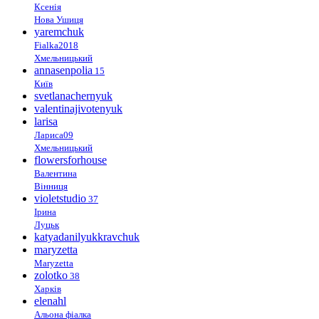
Ксенія
Нова Ушиця
yaremchuk
Fialka2018
Хмельницький
annasenpolia
15
Київ
svetlanachernyuk
valentinajivotenyuk
larisa
Лариса09
Хмельницький
flowersforhouse
Валентина
Вінниця
violetstudio
37
Ірина
Луцьк
katyadanilyukkravchuk
maryzetta
Maryzetta
zolotko
38
Харків
elenahl
Альона фіалка