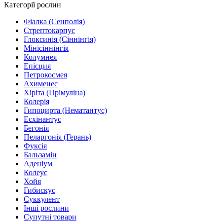
Категорії рослин
Фіалка (Сенполія)
Стрептокарпус
Глоксинія (Сіннінгія)
Мінісіннінгія
Колумнея
Епісция
Петрокосмея
Ахименес
Хіріта (Прімуліна)
Колерія
Гипоцирта (Нематантус)
Есхінантус
Бегонія
Пеларгонія (Герань)
Фуксія
Бальзамін
Аденіум
Колеус
Хойя
Гибискус
Суккулент
Інші рослини
Супутні товари