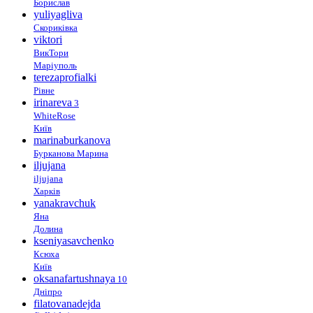
Борислав
yuliyagliva
Скориківка
viktori
ВикТори
Маріуполь
terezaprofialki
Рівне
irinareva
3
WhiteRose
Київ
marinaburkanova
Бурканова Марина
iljujana
iljujana
Харків
yanakravchuk
Яна
Долина
kseniyasavchenko
Ксюха
Київ
oksanafartushnaya
10
Дніпро
filatovanadejda