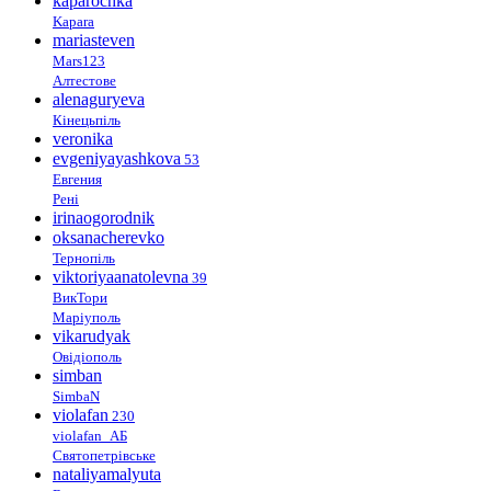
kaparochka
Kapara
mariasteven
Mars123
Алтестове
alenaguryeva
Кінецьпіль
veronika
evgeniyayashkova
53
Евгения
Рені
irinaogorodnik
oksanacherevko
Тернопіль
viktoriyaanatolevna
39
ВикТори
Маріуполь
vikarudyak
Овідіополь
simban
SimbaN
violafan
230
violafan_АБ
Святопетрівське
nataliyamalyuta