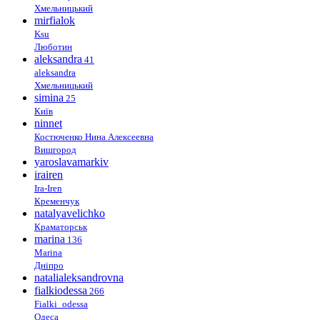
Хмельницький
mirfialok
Ksu
Люботин
aleksandra
41
aleksandra
Хмельницький
simina
25
Київ
ninnet
Костюченко Нина Алексеевна
Вишгород
yaroslavamarkiv
irairen
Ira-Iren
Кременчук
natalyavelichko
Краматорськ
marina
136
Marina
Дніпро
natalialeksandrovna
fialkiodessa
266
Fialki_odessa
Одеса