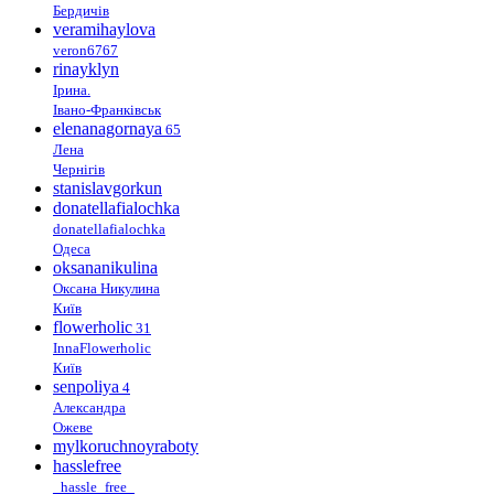
Бердичів
veramihaylova
veron6767
rinayklyn
Ірина.
Івано-Франківськ
elenanagornaya
65
Лена
Чернігів
stanislavgorkun
donatellafialochka
donatellafialochka
Одеса
oksananikulina
Оксана Никулина
Київ
flowerholic
31
InnaFlowerholic
Київ
senpoliya
4
Александра
Ожеве
mylkoruchnoyraboty
hasslefree
_hassle_free_