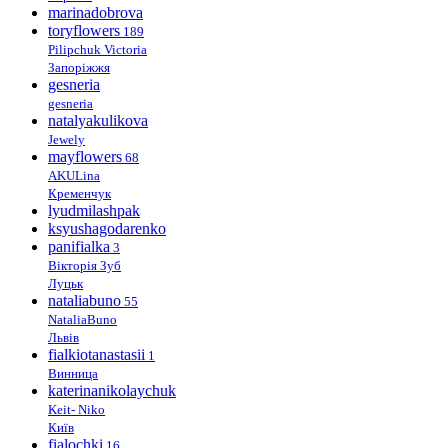
marinadobrova
toryflowers
189
Pilipchuk Victoria
Запоріжжя
gesneria
gesneria
natalyakulikova
Jewely
mayflowers
68
AKULina
Кременчук
lyudmilashpak
ksyushagodarenko
panifialka
3
Вікторія Зуб
Луцьк
nataliabuno
55
NataliaBuno
Львів
fialkiotanastasii
1
Винница
katerinanikolaychuk
Keit- Niko
Київ
fialochki
16