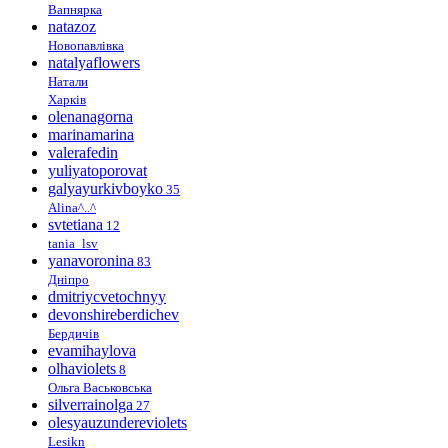
Вапнярка
natazoz
Новопавлівка
natalyaflowers
Натали
Харків
olenanagorna
marinamarina
valerafedin
yuliyatoporovat
galyayurkivboyko
35
Alina^..^
svtetiana
12
tania_lsv
yanavoronina
83
Дніпро
dmitriycvetochnyy
devonshireberdichev
Бердичів
evamihaylova
olhaviolets
8
Ольга Васьковська
silverrainolga
27
olesyauzundereviolets
Lesikn