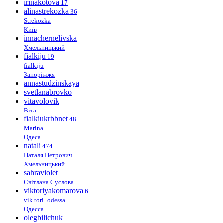
irinakotova
17
alinastrekozka
36
Strekozka
Київ
innachernelivska
Хмельницький
fialkiju
19
fialkiju
Запоріжжя
annastudzinskaya
svetlanabrovko
vitavolovik
Віта
fialkiukrbbnet
48
Marina
Одеса
natali
474
Наталя Петрович
Хмельницький
sahraviolet
Світлана Суслова
viktoriyakomarova
6
vik.tori_odessa
Одесса
olegbilichuk