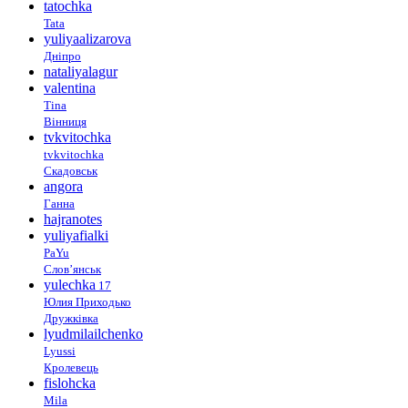
tatochka
Tata
yuliyaalizarova
Дніпро
nataliyalagur
valentina
Tina
Вінниця
tvkvitochka
tvkvitochka
Скадовськ
angora
Ганна
hajranotes
yuliyafialki
PaYu
Слов’янськ
yulechka
17
Юлия Приходько
Дружківка
lyudmilailchenko
Lyussi
Кролевець
fislohcka
Mila