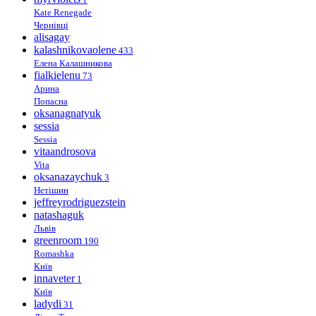
Kate Renegade
Чернівці
alisagay
kalashnikovaolene
433
Елена Калашникова
fialkielenu
73
Арина
Попасна
oksanagnatyuk
sessia
Sessia
vitaandrosova
Vita
oksanazaychuk
3
Нетішин
jeffreyrodriguezstein
natashaguk
Львів
greenroom
190
Romashka
Київ
innaveter
1
Київ
ladydi
31