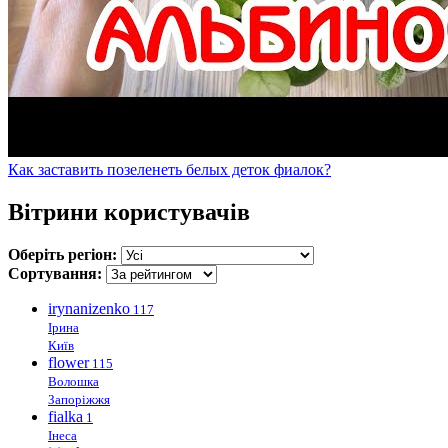
Как заставить позеленеть белых деток фиалок?
Вітрини користувачів
Оберіть регіон:
Сортування:
irynanizenko
117
Ірина
Київ
flower
115
Волошка
Запоріжжя
fialka
1
Інеса