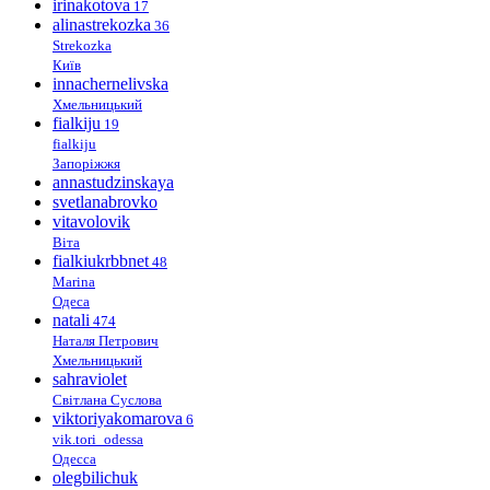
irinakotova
17
alinastrekozka
36
Strekozka
Київ
innachernelivska
Хмельницький
fialkiju
19
fialkiju
Запоріжжя
annastudzinskaya
svetlanabrovko
vitavolovik
Віта
fialkiukrbbnet
48
Marina
Одеса
natali
474
Наталя Петрович
Хмельницький
sahraviolet
Світлана Суслова
viktoriyakomarova
6
vik.tori_odessa
Одесса
olegbilichuk