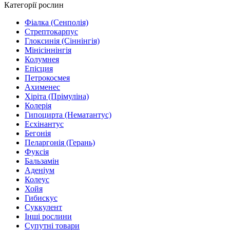
Категорії рослин
Фіалка (Сенполія)
Стрептокарпус
Глоксинія (Сіннінгія)
Мінісіннінгія
Колумнея
Епісция
Петрокосмея
Ахименес
Хіріта (Прімуліна)
Колерія
Гипоцирта (Нематантус)
Есхінантус
Бегонія
Пеларгонія (Герань)
Фуксія
Бальзамін
Аденіум
Колеус
Хойя
Гибискус
Суккулент
Інші рослини
Супутні товари