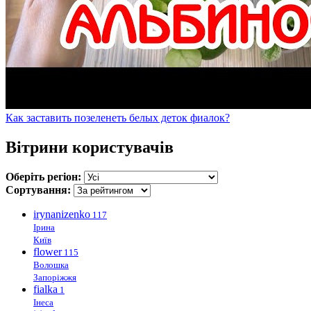
Как заставить позеленеть белых деток фиалок?
Вітрини користувачів
Оберіть регіон:
Сортування:
irynanizenko
117
Ірина
Київ
flower
115
Волошка
Запоріжжя
fialka
1
Інеса