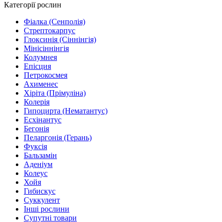
Категорії рослин
Фіалка (Сенполія)
Стрептокарпус
Глоксинія (Сіннінгія)
Мінісіннінгія
Колумнея
Епісция
Петрокосмея
Ахименес
Хіріта (Прімуліна)
Колерія
Гипоцирта (Нематантус)
Есхінантус
Бегонія
Пеларгонія (Герань)
Фуксія
Бальзамін
Аденіум
Колеус
Хойя
Гибискус
Суккулент
Інші рослини
Супутні товари