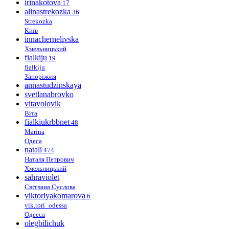
irinakotova
17
alinastrekozka
36
Strekozka
Київ
innachernelivska
Хмельницький
fialkiju
19
fialkiju
Запоріжжя
annastudzinskaya
svetlanabrovko
vitavolovik
Віта
fialkiukrbbnet
48
Marina
Одеса
natali
474
Наталя Петрович
Хмельницький
sahraviolet
Світлана Суслова
viktoriyakomarova
6
vik.tori_odessa
Одесса
olegbilichuk