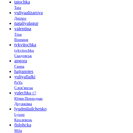
tatochka
Tata
yuliyaalizarova
Дніпро
nataliyalagur
valentina
Tina
Вінниця
tvkvitochka
tvkvitochka
Скадовськ
angora
Ганна
hajranotes
yuliyafialki
PaYu
Слов’янськ
yulechka
17
Юлия Приходько
Дружківка
lyudmilailchenko
Lyussi
Кролевець
fislohcka
Mila