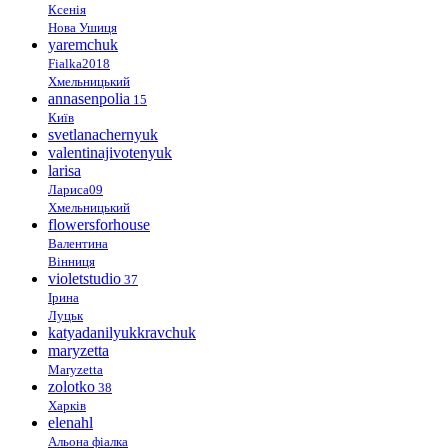
Ксенія
Нова Ушиця
yaremchuk
Fialka2018
Хмельницький
annasenpolia
15
Київ
svetlanachernyuk
valentinajivotenyuk
larisa
Лариса09
Хмельницький
flowersforhouse
Валентина
Вінниця
violetstudio
37
Ірина
Луцьк
katyadanilyukkravchuk
maryzetta
Maryzetta
zolotko
38
Харків
elenahl
Альона фіалка