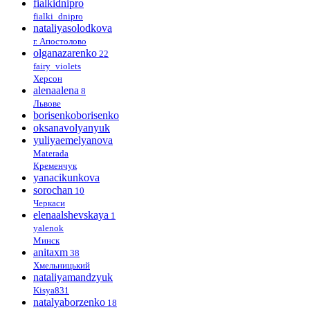
fialkidnipro
fialki_dnipro
nataliyasolodkova
г. Апостолово
olganazarenko
22
fairy_violets
Херсон
alenaalena
8
Львове
borisenkoborisenko
oksanavolyanyuk
yuliyaemelyanova
Materada
Кременчук
yanacikunkova
sorochan
10
Черкаси
elenaalshevskaya
1
yalenok
Минск
anitaxm
38
Хмельницький
nataliyamandzyuk
Kisya831
natalyaborzenko
18