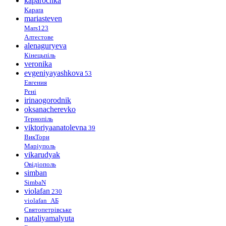
kaparochka
Kapara
mariasteven
Mars123
Алтестове
alenaguryeva
Кінецьпіль
veronika
evgeniyayashkova
53
Евгения
Рені
irinaogorodnik
oksanacherevko
Тернопіль
viktoriyaanatolevna
39
ВикТори
Маріуполь
vikarudyak
Овідіополь
simban
SimbaN
violafan
230
violafan_АБ
Святопетрівське
nataliyamalyuta