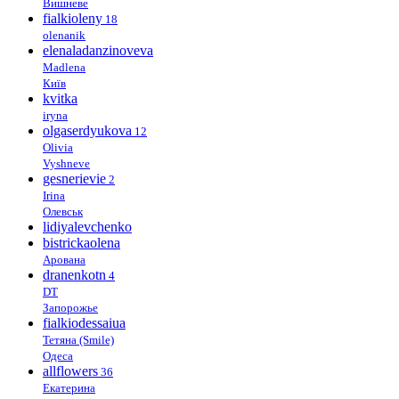
Вишневе
fialkioleny
18
olenanik
elenaladanzinoveva
Madlena
Київ
kvitka
iryna
olgaserdyukova
12
Olivia
Vyshneve
gesnerievie
2
Irina
Олевськ
lidiyalevchenko
bistrickaolena
Арована
dranenkotn
4
DT
Запорожье
fialkiodessaiua
Тетяна (Smile)
Одеса
allflowers
36
Екатерина