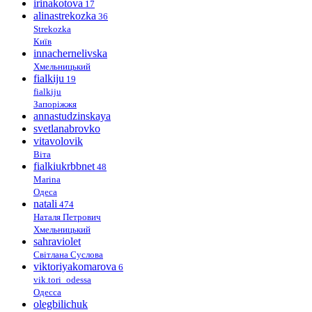
irinakotova
17
alinastrekozka
36
Strekozka
Київ
innachernelivska
Хмельницький
fialkiju
19
fialkiju
Запоріжжя
annastudzinskaya
svetlanabrovko
vitavolovik
Віта
fialkiukrbbnet
48
Marina
Одеса
natali
474
Наталя Петрович
Хмельницький
sahraviolet
Світлана Суслова
viktoriyakomarova
6
vik.tori_odessa
Одесса
olegbilichuk