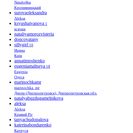
Natalo4ka
Кропивницький
surovaoleksandra
Aleksa
ksyushaivanova
1
ксюша
nataliyamorozvisteria
doncovatany
sillygirl
10
Ирина
Київ
annatimoshenko
eugeniamaltseva
18
Eugenia
Одеса
marinochkamr
marinochka_mr
Днепр (Днепропетровск), Днепропетровская обл.
natalyabuzdugamelnikova
aleksa
Aleksa
Кривий Ріг
tanyachudopalova
katerinabondarenko
Катруся