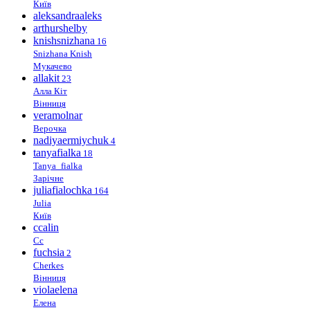
Київ
aleksandraaleks
arthurshelby
knishsnizhana
16
Snizhana Knish
Мукачево
allakit
23
Алла Кіт
Вінниця
veramolnar
Верочка
nadiyaermiychuk
4
tanyafialka
18
Tanya_fialka
Зарічне
juliafialochka
164
Julia
Київ
ccalin
Cc
fuchsia
2
Cherkes
Вінниця
violaelena
Елена