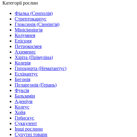
Категорії рослин
Фіалка (Сенполія)
Стрептокарпус
Глоксинія (Сіннінгія)
Мінісіннінгія
Колумнея
Епісция
Петрокосмея
Ахименес
Хіріта (Прімуліна)
Колерія
Гипоцирта (Нематантус)
Есхінантус
Бегонія
Пеларгонія (Герань)
Фуксія
Бальзамін
Аденіум
Колеус
Хойя
Гибискус
Суккулент
Інші рослини
Супутні товари