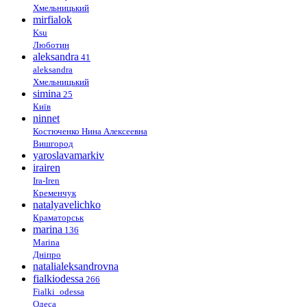
Хмельницький
mirfialok
Ksu
Люботин
aleksandra
41
aleksandra
Хмельницький
simina
25
Київ
ninnet
Костюченко Нина Алексеевна
Вишгород
yaroslavamarkiv
irairen
Ira-Iren
Кременчук
natalyavelichko
Краматорськ
marina
136
Marina
Дніпро
natalialeksandrovna
fialkiodessa
266
Fialki_odessa
Одеса