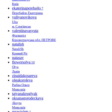
Київ
ekaterinaperebajlo
7
Перебайло Екатерина
yuliyanovikova
Ulia
м. Слов'янськ
valentinavasyuta
Фіалкапіл
Кіровоградська обл. ПЕТРОВЕ
natalish
NataliSh
Кривий Ріг
natasav
flowersolya
10
Olya
Львів
zinaidakosareva
olgakoroleva
Рыбка Ольга
Миколаїв
tatyanakruglyak
oksanagorodeckaya
Aksyta
Миколаїв
myrviolets
1