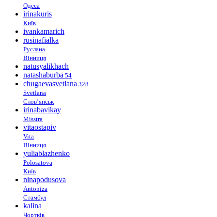
Одеса
irinakuris
Київ
ivankamarich
rusinafialka
Руслана
Вінниця
natusyalikhach
natashaburba
54
chugaevasvetlana
328
Svetlana
Слов’янськ
irinabavikay
Misstra
vitaostapiv
Vita
Вінниця
yuliablazhenko
Polosatova
Київ
ninapodusova
Antoniza
Стамбул
kalina
Чортків