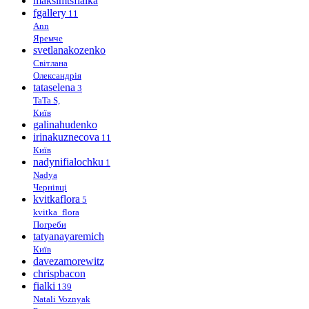
maksimtsfialka
fgallery
11
Ann
Яремче
svetlanakozenko
Світлана
Олександрія
tataselena
3
TaTa S,
Київ
galinahudenko
irinakuznecova
11
Київ
nadynifialochku
1
Nadya
Чернівці
kvitkaflora
5
kvitka_flora
Погреби
tatyanayaremich
Київ
davezamorewitz
chrispbacon
fialki
139
Natali Voznyak