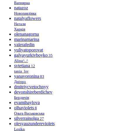
Вапнярка
natazoz
Новопавлівка
natalyaflowers
Натали
Харків
olenanagorna
marinamarina
valerafedin
yuliyatoporovat
galyayurkivboyko
35
Alina^..^
svtetiana
12
tania_lsv
yanavoronina
83
Дніпро
dmitriycvetochnyy
devonshireberdichev
Бердичів
evamihaylova
olhaviolets
8
Ольга Васьковська
silverrainolga
27
olesyauzundereviolets
Lesikn