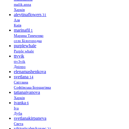
malik.anna
Харків
alevtinaflowers
31
Аля
Київ
marinafil
1
Марина Тимченко
село Білогородка
purplewhale
Purple whale
ttvvik
ttv3vik
Дніпро
elenamashenkova
svetlana
14
Світлана
Софіївська Борщагівка
tatianaivanova
Харків
ivanka
6
Iva
Дуба
svetlanakirpaneva
Света
viktoriyalevkovec
21