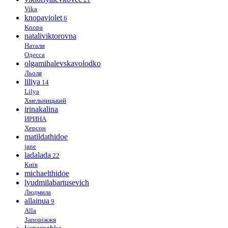
Vika
knopaviolet
6
Knopa
nataliviktorovna
Натали
Одесса
olgamihalevskavolodko
Льоля
liliya
14
Lilya
Хмельницький
irinakalina
ИРИНА
Херсон
matildathidoe
jane
ladalada
22
Київ
michaelthidoe
lyudmilabartusevich
Людмила
allainua
9
Alla
Запоріжжя