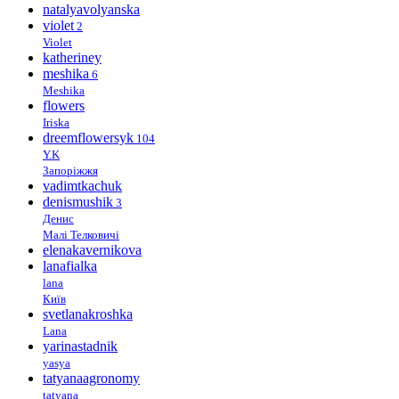
natalyavolyanska
violet
2
Violet
katheriney
meshika
6
Meshika
flowers
Iriska
dreemflowersyk
104
Y.K
Запоріжжя
vadimtkachuk
denismushik
3
Денис
Малі Телковичі
elenakavernikova
lanafialka
lana
Київ
svetlanakroshka
Lana
yarinastadnik
yasya
tatyanaagronomy
tatyana