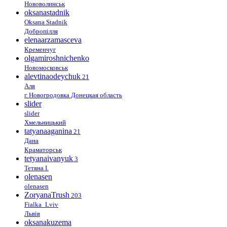
Нововолинськ
oksanastadnik
Oksana Stadnik
Добропілля
elenaarzamasceva
Кременчуг
olgamiroshnichenko
Новомосковськ
alevtinaodeychuk
21
Аля
г. Новогродовка Донецкая область
slider
slider
Хмельницький
tatyanaaganina
21
Дана
Краматорськ
tetyanaivanyuk
3
Тетяна І.
olenasen
olenasen
ZoryanaTrush
203
Fialka_Lviv
Львів
oksanakuzema