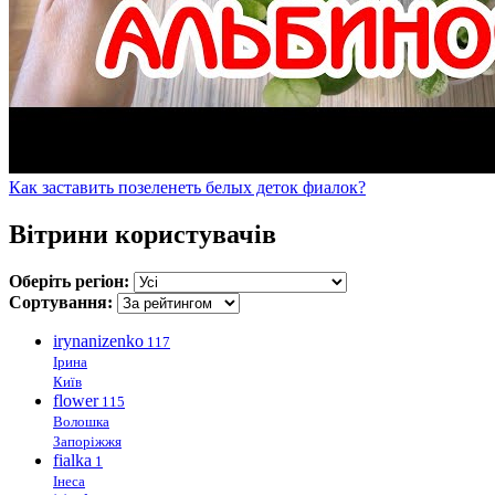
Как заставить позеленеть белых деток фиалок?
Вітрини користувачів
Оберіть регіон:
Сортування:
irynanizenko
117
Ірина
Київ
flower
115
Волошка
Запоріжжя
fialka
1
Інеса