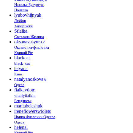
Наталья Бузуверя
Полтава
lyubovhijnyak
Любов
Запоріжжя
Sfialka
Светлана Жилина
oksanavasyura
2
Оксаночка-фиалочка
Кривий Ріг
blackcat
black_cat
tetyana
Київ
natalyanoskova
6
Одеса
fialkavdom
vitaliyfialkin
Бердянськ
maritabelashuk
ireneflowerswiolets
Ирина Фиалочки Одесса
Одеса
helenal
Кривий Ріг