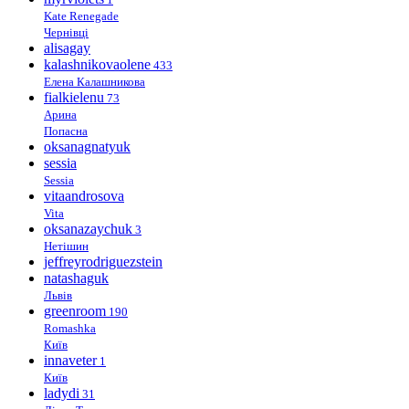
Kate Renegade
Чернівці
alisagay
kalashnikovaolene
433
Елена Калашникова
fialkielenu
73
Арина
Попасна
oksanagnatyuk
sessia
Sessia
vitaandrosova
Vita
oksanazaychuk
3
Нетішин
jeffreyrodriguezstein
natashaguk
Львів
greenroom
190
Romashka
Київ
innaveter
1
Київ
ladydi
31