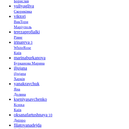
Борислав
yuliyagliva
Скориківка
viktori
ВикТори
Маріуполь
terezaprofialki
Рівне
irinareva
3
WhiteRose
Київ
marinaburkanova
Бурканова Марина
iljujana
iljujana
Харків
yanakravchuk
Яна
Долина
kseniyasavchenko
Ксюха
Київ
oksanafartushnaya
10
Дніпро
filatovanadejda