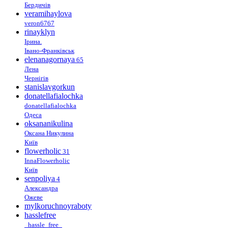
Бердичів
veramihaylova
veron6767
rinayklyn
Ірина.
Івано-Франківськ
elenanagornaya
65
Лена
Чернігів
stanislavgorkun
donatellafialochka
donatellafialochka
Одеса
oksananikulina
Оксана Никулина
Київ
flowerholic
31
InnaFlowerholic
Київ
senpoliya
4
Александра
Ожеве
mylkoruchnoyraboty
hasslefree
_hassle_free_