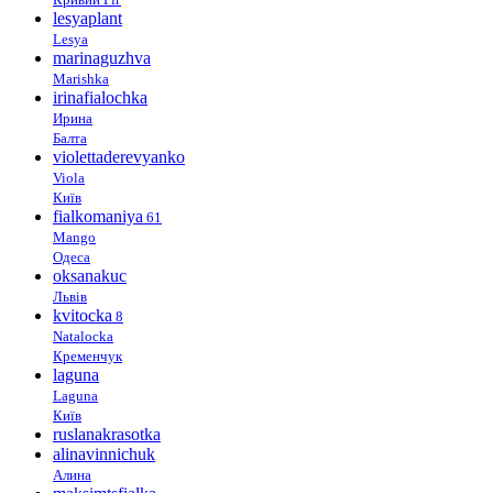
lesyaplant
Lesya
marinaguzhva
Marishka
irinafialochka
Ирина
Балта
violettaderevyanko
Viola
Київ
fialkomaniya
61
Mango
Одеса
oksanakuc
Львів
kvitocka
8
Natalocka
Кременчук
laguna
Laguna
Київ
ruslanakrasotka
alinavinnichuk
Алина