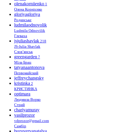
olenakorniienko
1
Олена Корнієнко
gloriyagloriya
Родинське
ludmilaodnovolik
Ludmila Odnovilik
Глеваха
jsjuliashavlak
218
JS-Julia Shavlak
Слов’янськ
greengarden
7
Міла Брац
tatyanaantonova
Первомайский
jeffreychangsky
kristinka
2
КРИСТИНКА
optimara
Людмила Ворко
Стрий
chariyamuray
vasilprozor
vdprozor@gmail.com
Самбір
buzuveryanatalya