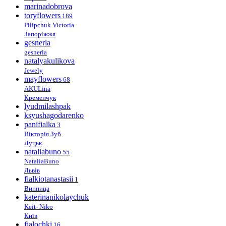
marinadobrova
toryflowers
189
Pilipchuk Victoria
Запоріжжя
gesneria
gesneria
natalyakulikova
Jewely
mayflowers
68
AKULina
Кременчук
lyudmilashpak
ksyushagodarenko
panifialka
3
Вікторія Зуб
Луцьк
nataliabuno
55
NataliaBuno
Львів
fialkiotanastasii
1
Винница
katerinanikolaychuk
Keit- Niko
Київ
fialochki
16