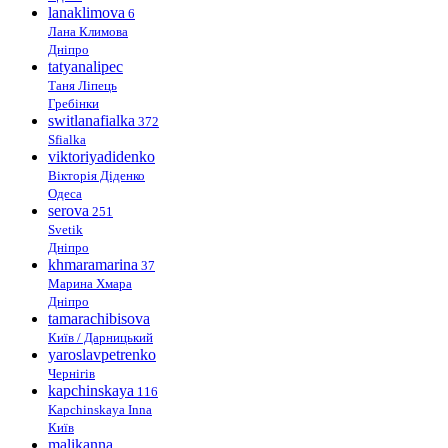
lanaklimova
6
Лана Климова
Дніпро
tatyanalipec
Таня Ліпець
Гребінки
switlanafialka
372
Sfialka
viktoriyadidenko
Вікторія Діденко
Одеса
serova
251
Svetik
Дніпро
khmaramarina
37
Марина Хмара
Дніпро
tamarachibisova
Київ / Дарницький
yaroslavpetrenko
Чернігів
kapchinskaya
116
Kapchinskaya Inna
Київ
malikanna