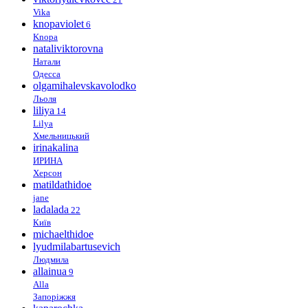
Vika
knopaviolet
6
Knopa
nataliviktorovna
Натали
Одесса
olgamihalevskavolodko
Льоля
liliya
14
Lilya
Хмельницький
irinakalina
ИРИНА
Херсон
matildathidoe
jane
ladalada
22
Київ
michaelthidoe
lyudmilabartusevich
Людмила
allainua
9
Alla
Запоріжжя