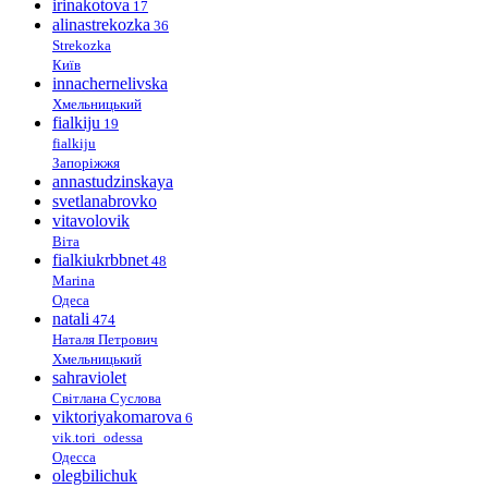
irinakotova
17
alinastrekozka
36
Strekozka
Київ
innachernelivska
Хмельницький
fialkiju
19
fialkiju
Запоріжжя
annastudzinskaya
svetlanabrovko
vitavolovik
Віта
fialkiukrbbnet
48
Marina
Одеса
natali
474
Наталя Петрович
Хмельницький
sahraviolet
Світлана Суслова
viktoriyakomarova
6
vik.tori_odessa
Одесса
olegbilichuk