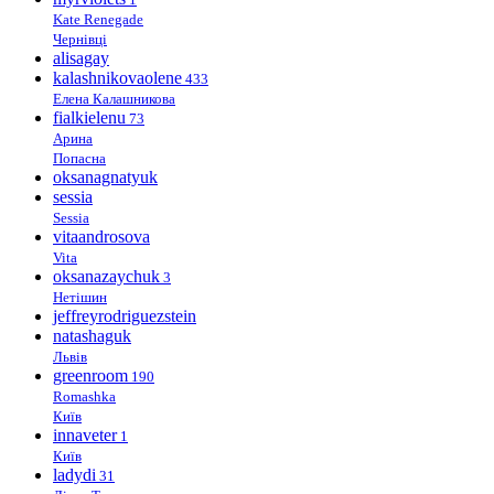
Kate Renegade
Чернівці
alisagay
kalashnikovaolene
433
Елена Калашникова
fialkielenu
73
Арина
Попасна
oksanagnatyuk
sessia
Sessia
vitaandrosova
Vita
oksanazaychuk
3
Нетішин
jeffreyrodriguezstein
natashaguk
Львів
greenroom
190
Romashka
Київ
innaveter
1
Київ
ladydi
31