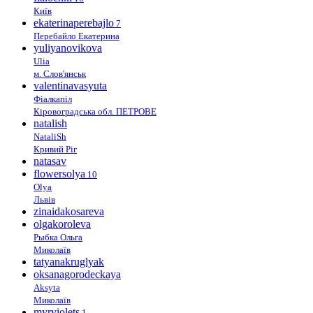
Київ
ekaterinaperebajlo
7
Перебайло Екатерина
yuliyanovikova
Ulia
м. Слов'янськ
valentinavasyuta
Фіалкапіл
Кіровоградська обл. ПЕТРОВЕ
natalish
NataliSh
Кривий Ріг
natasav
flowersolya
10
Olya
Львів
zinaidakosareva
olgakoroleva
Рыбка Ольга
Миколаїв
tatyanakruglyak
oksanagorodeckaya
Aksyta
Миколаїв
myrviolets
1