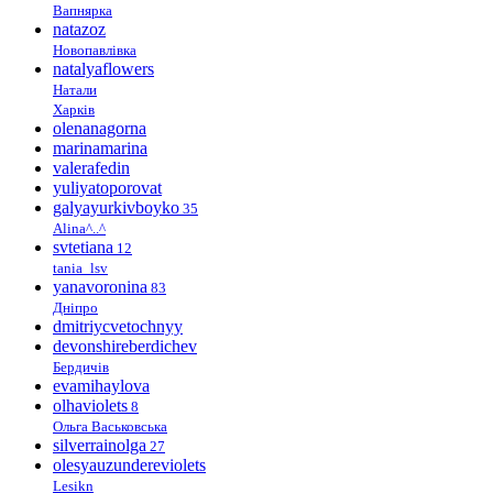
Вапнярка
natazoz
Новопавлівка
natalyaflowers
Натали
Харків
olenanagorna
marinamarina
valerafedin
yuliyatoporovat
galyayurkivboyko
35
Alina^..^
svtetiana
12
tania_lsv
yanavoronina
83
Дніпро
dmitriycvetochnyy
devonshireberdichev
Бердичів
evamihaylova
olhaviolets
8
Ольга Васьковська
silverrainolga
27
olesyauzundereviolets
Lesikn