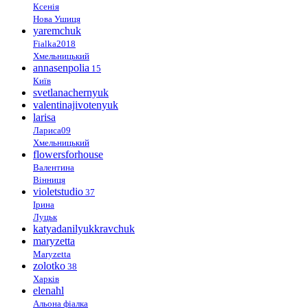
Ксенія
Нова Ушиця
yaremchuk
Fialka2018
Хмельницький
annasenpolia
15
Київ
svetlanachernyuk
valentinajivotenyuk
larisa
Лариса09
Хмельницький
flowersforhouse
Валентина
Вінниця
violetstudio
37
Ірина
Луцьк
katyadanilyukkravchuk
maryzetta
Maryzetta
zolotko
38
Харків
elenahl
Альона фіалка