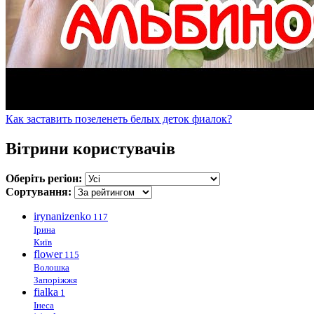
Как заставить позеленеть белых деток фиалок?
Вітрини користувачів
Оберіть регіон:
Сортування:
irynanizenko
117
Ірина
Київ
flower
115
Волошка
Запоріжжя
fialka
1
Інеса