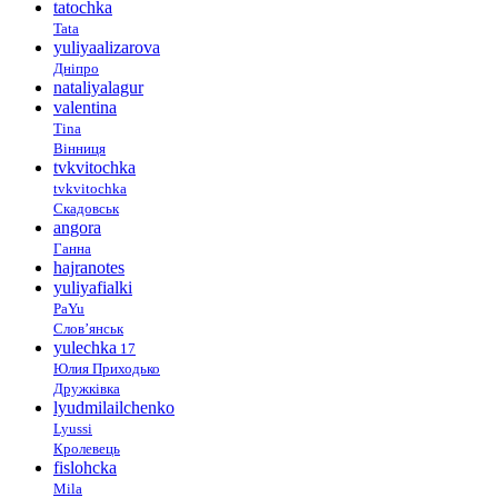
tatochka
Tata
yuliyaalizarova
Дніпро
nataliyalagur
valentina
Tina
Вінниця
tvkvitochka
tvkvitochka
Скадовськ
angora
Ганна
hajranotes
yuliyafialki
PaYu
Слов’янськ
yulechka
17
Юлия Приходько
Дружківка
lyudmilailchenko
Lyussi
Кролевець
fislohcka
Mila