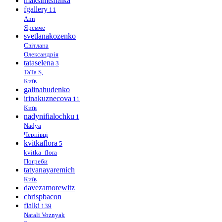
maksimtsfialka
fgallery
11
Ann
Яремче
svetlanakozenko
Світлана
Олександрія
tataselena
3
TaTa S,
Київ
galinahudenko
irinakuznecova
11
Київ
nadynifialochku
1
Nadya
Чернівці
kvitkaflora
5
kvitka_flora
Погреби
tatyanayaremich
Київ
davezamorewitz
chrispbacon
fialki
139
Natali Voznyak