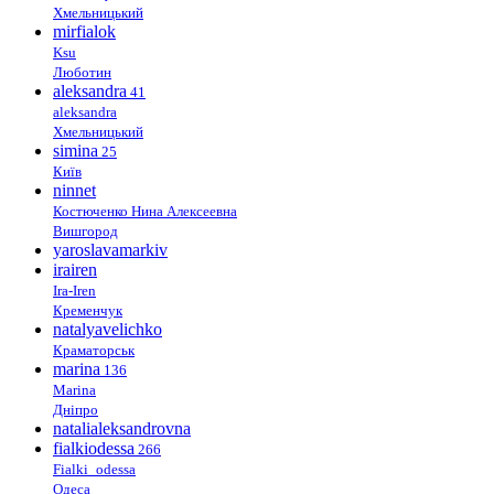
Хмельницький
mirfialok
Ksu
Люботин
aleksandra
41
aleksandra
Хмельницький
simina
25
Київ
ninnet
Костюченко Нина Алексеевна
Вишгород
yaroslavamarkiv
irairen
Ira-Iren
Кременчук
natalyavelichko
Краматорськ
marina
136
Marina
Дніпро
natalialeksandrovna
fialkiodessa
266
Fialki_odessa
Одеса