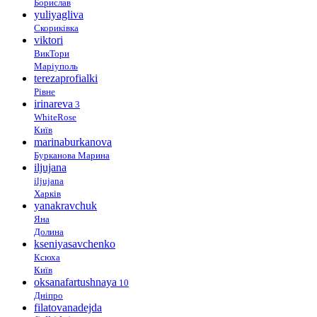
Борислав
yuliyagliva
Скориківка
viktori
ВикТори
Маріуполь
terezaprofialki
Рівне
irinareva
3
WhiteRose
Київ
marinaburkanova
Бурканова Марина
iljujana
iljujana
Харків
yanakravchuk
Яна
Долина
kseniyasavchenko
Ксюха
Київ
oksanafartushnaya
10
Дніпро
filatovanadejda