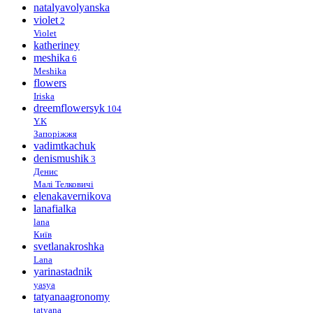
natalyavolyanska
violet
2
Violet
katheriney
meshika
6
Meshika
flowers
Iriska
dreemflowersyk
104
Y.K
Запоріжжя
vadimtkachuk
denismushik
3
Денис
Малі Телковичі
elenakavernikova
lanafialka
lana
Київ
svetlanakroshka
Lana
yarinastadnik
yasya
tatyanaagronomy
tatyana