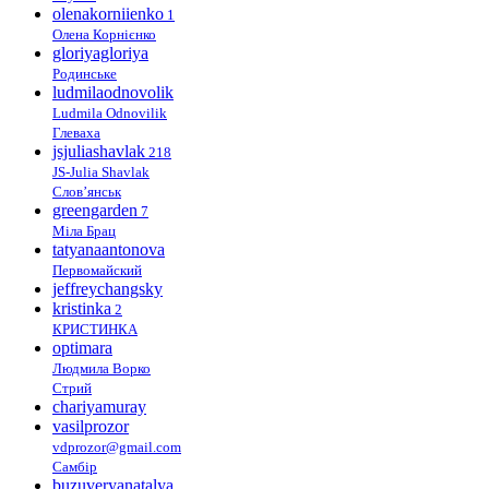
olenakorniienko
1
Олена Корнієнко
gloriyagloriya
Родинське
ludmilaodnovolik
Ludmila Odnovilik
Глеваха
jsjuliashavlak
218
JS-Julia Shavlak
Слов’янськ
greengarden
7
Міла Брац
tatyanaantonova
Первомайский
jeffreychangsky
kristinka
2
КРИСТИНКА
optimara
Людмила Ворко
Стрий
chariyamuray
vasilprozor
vdprozor@gmail.com
Самбір
buzuveryanatalya