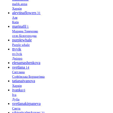
malik.anna
Харків
alevtinaflowers
31
Аля
Київ
marinafil
1
Марина Тимченко
село Білогородка
purplewhale
Purple whale
ttvvik
ttv3vik
Дніпро
elenamashenkova
svetlana
14
Світлана
Софіївська Борщагівка
tatianaivanova
Харків
ivanka
6
Iva
Дуба
svetlanakirpaneva
Света
viktoriyalevkovec
21