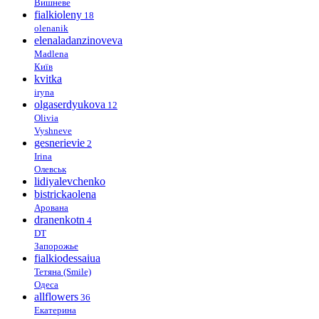
Вишневе
fialkioleny
18
olenanik
elenaladanzinoveva
Madlena
Київ
kvitka
iryna
olgaserdyukova
12
Olivia
Vyshneve
gesnerievie
2
Irina
Олевськ
lidiyalevchenko
bistrickaolena
Арована
dranenkotn
4
DT
Запорожье
fialkiodessaiua
Тетяна (Smile)
Одеса
allflowers
36
Екатерина