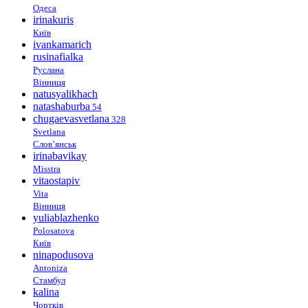
Одеса
irinakuris
Київ
ivankamarich
rusinafialka
Руслана
Вінниця
natusyalikhach
natashaburba
54
chugaevasvetlana
328
Svetlana
Слов’янськ
irinabavikay
Misstra
vitaostapiv
Vita
Вінниця
yuliablazhenko
Polosatova
Київ
ninapodusova
Antoniza
Стамбул
kalina
Чортків