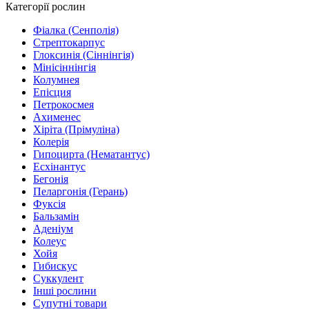
Категорії рослин
Фіалка (Сенполія)
Стрептокарпус
Глоксинія (Сіннінгія)
Мінісіннінгія
Колумнея
Епісция
Петрокосмея
Ахименес
Хіріта (Прімуліна)
Колерія
Гипоцирта (Нематантус)
Есхінантус
Бегонія
Пеларгонія (Герань)
Фуксія
Бальзамін
Аденіум
Колеус
Хойя
Гибискус
Суккулент
Інші рослини
Супутні товари