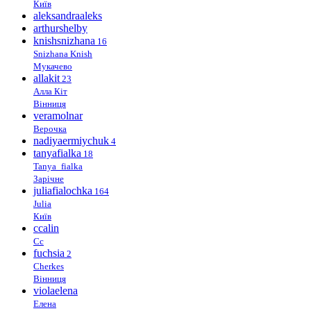
Київ
aleksandraaleks
arthurshelby
knishsnizhana
16
Snizhana Knish
Мукачево
allakit
23
Алла Кіт
Вінниця
veramolnar
Верочка
nadiyaermiychuk
4
tanyafialka
18
Tanya_fialka
Зарічне
juliafialochka
164
Julia
Київ
ccalin
Cc
fuchsia
2
Cherkes
Вінниця
violaelena
Елена