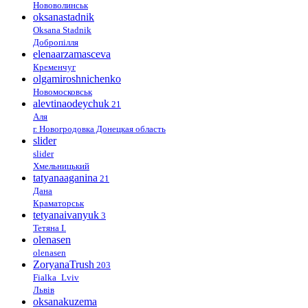
Нововолинськ
oksanastadnik
Oksana Stadnik
Добропілля
elenaarzamasceva
Кременчуг
olgamiroshnichenko
Новомосковськ
alevtinaodeychuk
21
Аля
г. Новогродовка Донецкая область
slider
slider
Хмельницький
tatyanaaganina
21
Дана
Краматорськ
tetyanaivanyuk
3
Тетяна І.
olenasen
olenasen
ZoryanaTrush
203
Fialka_Lviv
Львів
oksanakuzema