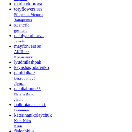
marinadobrova
toryflowers
189
Pilipchuk Victoria
Запоріжжя
gesneria
gesneria
natalyakulikova
Jewely
mayflowers
68
AKULina
Кременчук
lyudmilashpak
ksyushagodarenko
panifialka
3
Вікторія Зуб
Луцьк
nataliabuno
55
NataliaBuno
Львів
fialkiotanastasii
1
Винница
katerinanikolaychuk
Keit- Niko
Київ
fialochki
16