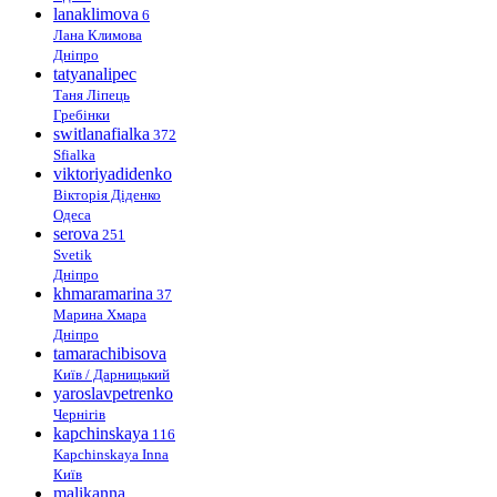
lanaklimova
6
Лана Климова
Дніпро
tatyanalipec
Таня Ліпець
Гребінки
switlanafialka
372
Sfialka
viktoriyadidenko
Вікторія Діденко
Одеса
serova
251
Svetik
Дніпро
khmaramarina
37
Марина Хмара
Дніпро
tamarachibisova
Київ / Дарницький
yaroslavpetrenko
Чернігів
kapchinskaya
116
Kapchinskaya Inna
Київ
malikanna