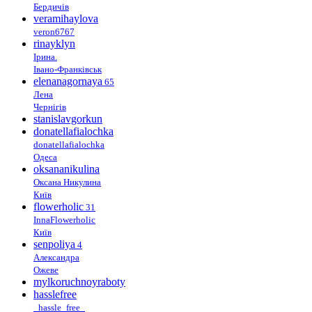
Бердичів
veramihaylova
veron6767
rinayklyn
Ірина.
Івано-Франківськ
elenanagornaya
65
Лена
Чернігів
stanislavgorkun
donatellafialochka
donatellafialochka
Одеса
oksananikulina
Оксана Никулина
Київ
flowerholic
31
InnaFlowerholic
Київ
senpoliya
4
Александра
Ожеве
mylkoruchnoyraboty
hasslefree
_hassle_free_