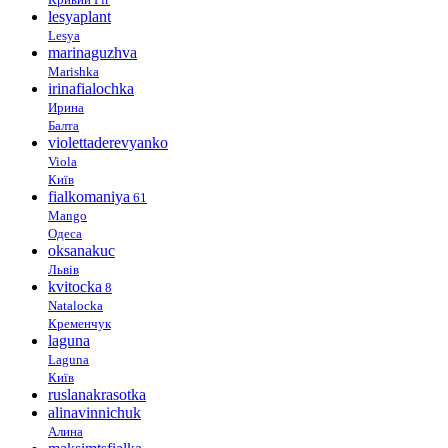
lesyaplant
Lesya
marinaguzhva
Marishka
irinafialochka
Ирина
Балта
violettaderevyanko
Viola
Київ
fialkomaniya
61
Mango
Одеса
oksanakuc
Львів
kvitocka
8
Natalocka
Кременчук
laguna
Laguna
Київ
ruslanakrasotka
alinavinnichuk
Алина