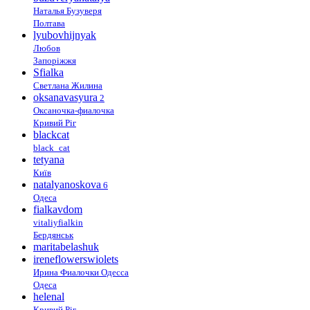
Наталья Бузуверя
Полтава
lyubovhijnyak
Любов
Запоріжжя
Sfialka
Светлана Жилина
oksanavasyura
2
Оксаночка-фиалочка
Кривий Ріг
blackcat
black_cat
tetyana
Київ
natalyanoskova
6
Одеса
fialkavdom
vitaliyfialkin
Бердянськ
maritabelashuk
ireneflowerswiolets
Ирина Фиалочки Одесса
Одеса
helenal
Кривий Ріг