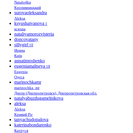
Natalo4ka
Кропивницький
surovaoleksandra
Aleksa
ksyushaivanova
1
ксюша
nataliyamorozvisteria
doncovatany
sillygirl
10
Ирина
Київ
annatimoshenko
eugeniamaltseva
18
Eugenia
Одеса
marinochkamr
marinochka_mr
Днепр (Днепропетровск), Днепропетровская обл.
natalyabuzdugamelnikova
aleksa
Aleksa
Кривий Ріг
tanyachudopalova
katerinabondarenko
Катруся