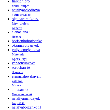
fialkidnipro
fialki_dnipro
nataliyasolodkova
г. Апостолово
olganazarenko
22
fairy_violets
Херсон
alenaalena
8
Львове
borisenkoborisenko
oksanavolyanyuk
yuliyaemelyanova
Materada
Кременчук
yanacikunkova
sorochan
10
Черкаси
elenaalshevskaya
1
yalenok
Минск
anitaxm
38
Хмельницький
nataliyamandzyuk
Kisya831
natalyaborzenko
18